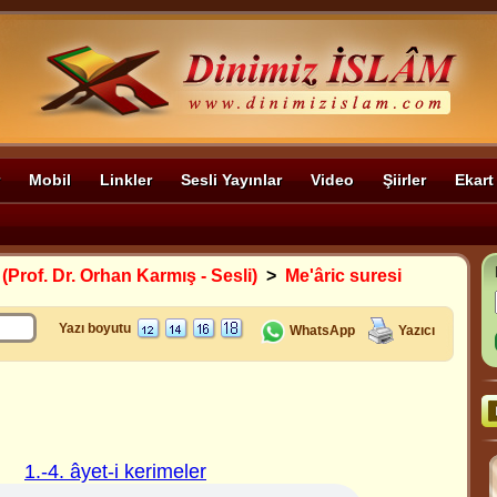
Mobil
Linkler
Sesli Yayınlar
Video
Şiirler
Ekart
 (Prof. Dr. Orhan Karmış - Sesli)
>
Me'âric suresi
Yazı boyutu
WhatsApp
Yazıcı
1.-4. âyet-i kerimeler