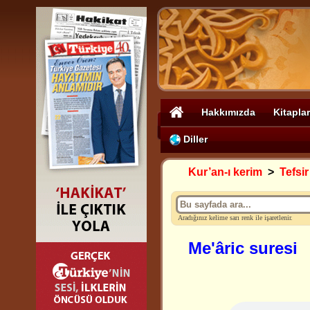
Hakkımızda
Kitaplar
Diller
Kur’an-ı kerim
>
Tefsir
Aradığınız kelime sarı renk ile işaretlenir.
Me'âric suresi