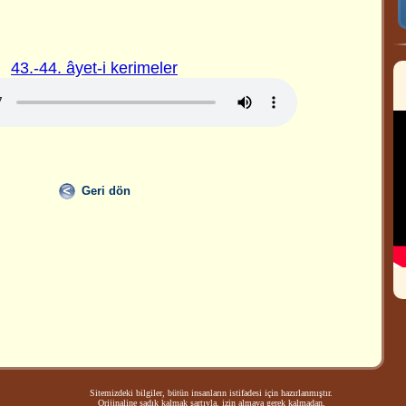
43.-44. âyet-i kerimeler
Geri dön
Sitemizdeki bilgiler, bütün insanların istifadesi için hazırlanmıştır.
Orijinaline sadık kalmak şartıyla, izin almaya gerek kalmadan,