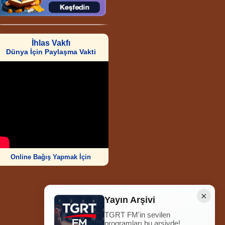
İhlas Vakfı
Dünya İçin Paylaşma Vakti
Online Bağış Yapmak İçin
×
Yayın Arşivi
TGRT FM'in sevilen
Ziyaretçi Sayısı
programları bu arşivde!
252.011.862