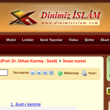
Mobil
Linkler
Sesli Yayınlar
Video
Şiirler
Ekart
 (Prof. Dr. Orhan Karmış - Sesli)
>
İnsan suresi
Yazı boyutu
WhatsApp
Yazıcı
1. âyet-i kerime