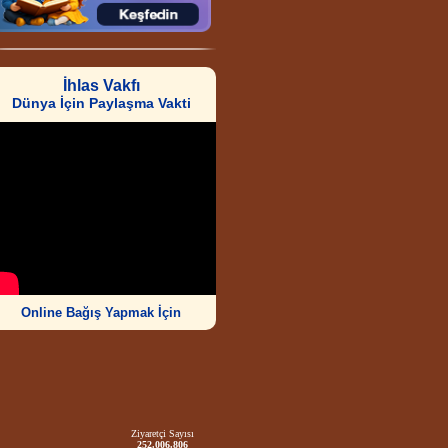
İhlas Vakfı
Dünya İçin Paylaşma Vakti
Online Bağış Yapmak İçin
Ziyaretçi Sayısı
252.006.806