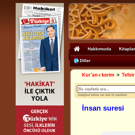
Hakkımızda
Kitaplar
Diller
Kur’an-ı kerim
>
Tefsir
Aradığınız kelime sarı renk ile işaretlenir.
İnsan suresi