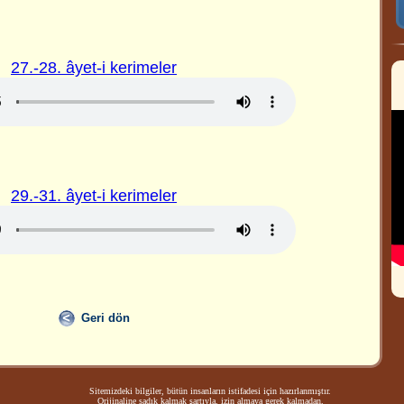
27.-28. âyet-i kerimeler
29.-31. âyet-i kerimeler
Geri dön
Sitemizdeki bilgiler, bütün insanların istifadesi için hazırlanmıştır.
Orijinaline sadık kalmak şartıyla, izin almaya gerek kalmadan,