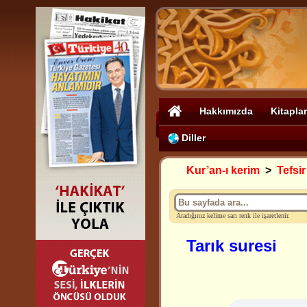
Hakkımızda
Kitaplar
Diller
Kur’an-ı kerim
>
Tefsir
Aradığınız kelime sarı renk ile işaretlenir.
Tarık suresi