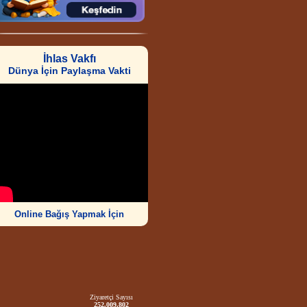
İhlas Vakfı
Dünya İçin Paylaşma Vakti
Online Bağış Yapmak İçin
Ziyaretçi Sayısı
252.009.802