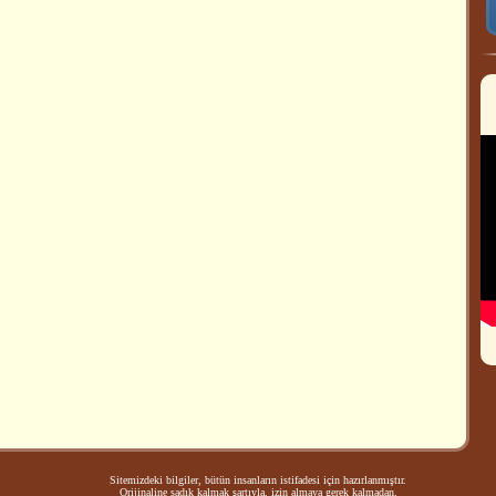
Sitemizdeki bilgiler, bütün insanların istifadesi için hazırlanmıştır.
Orijinaline sadık kalmak şartıyla, izin almaya gerek kalmadan,