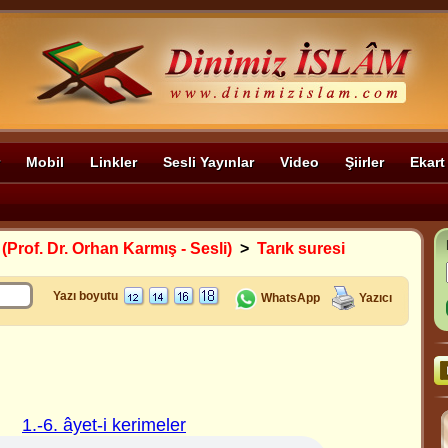
Mobil
Linkler
Sesli Yayınlar
Video
Şiirler
Ekart
 (Prof. Dr. Orhan Karmış - Sesli)
>
Tarık suresi
Yazı boyutu
WhatsApp
Yazıcı
1.-6. âyet-i kerimeler