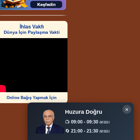
İhlas Vakfı
Dünya İçin Paylaşma Vakti
Online Bağış Yapmak İçin
×
Huzura Doğru
📺
09:00 - 09:30
arası
🔄
21:00 - 21:30
arası
Ziyaretçi Sayısı
252.011.515