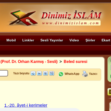
Mobil
Linkler
Sesli Yayınlar
Video
Şiirler
Ekart
 (Prof. Dr. Orhan Karmış - Sesli)
>
Beled suresi
Yazı boyutu
WhatsApp
Yazıcı
1.-20. âyet-i kerimeler