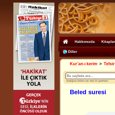
Hakkımızda
Kitaplar
Diller
Kur’an-ı kerim
>
Tefsir
Aradığınız kelime sarı renk ile işaretlenir.
Beled suresi