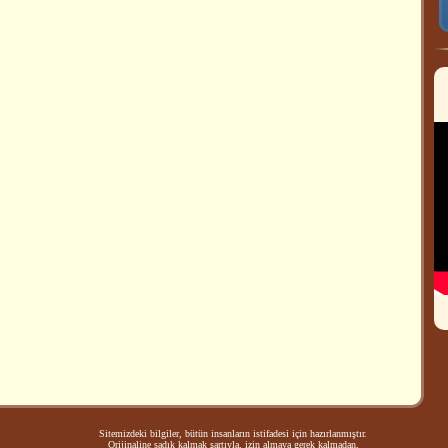
Sitemizdeki bilgiler, bütün insanların istifadesi için hazırlanmıştır.
Orijinaline sadık kalmak şartıyla, izin almaya gerek kalmadan,