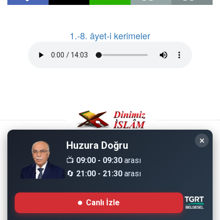
1.-8. âyet-i kerimeler
×
Huzura Doğru
Copyright © 2008 - Dinimiz İslam. Her Hakkı Saklıdır.
📺
09:00 - 09:30
arası
🔄
21:00 - 21:30
arası
Sitemizdeki bilgiler, bütün insanların istifadesi için
hazırlanmıştır. Orijinaline sadık kalmak şartıyla, izin
Canlı İzle
almaya gerek kalmadan, herkes istediği gibi alıp istifade
edebilir.