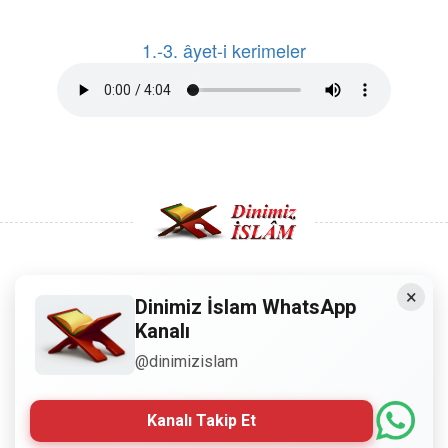
1.-3. âyet-i kerimeler
×
Copyright © 2008 - Dinimiz İslam. Her Hakkı Saklıdır.
Dinimiz İslam WhatsApp
Kanalı
Sitemizdeki bilgiler, bütün insanların istifadesi için
@dinimizislam
hazırlanmıştır. Orijinaline sadık kalmak şartıyla, izin
almaya gerek kalmadan, herkes istediği gibi alıp istifade
edebilir.
Kanalı Takip Et