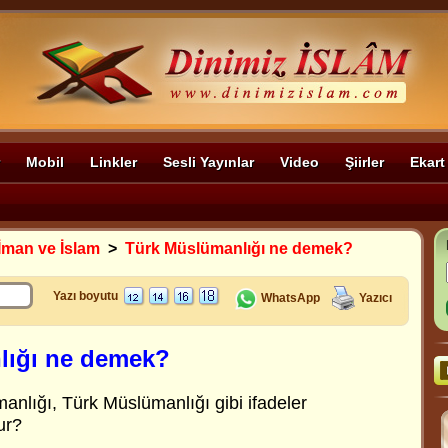
Mobil
Linkler
Sesli Yayınlar
Video
Şiirler
Ekart
İman ve İslam
>
Türk Müslümanlığı ne demek?
Yazı boyutu
WhatsApp
Yazıcı
lığı ne demek?
nlığı, Türk Müslümanlığı gibi ifadeler
ur?