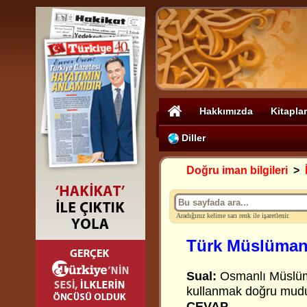
Hakkımızda
Kitaplar
Diller
Doğru iman bilgileri
>
Aradığınız kelime sarı renk ile işaretlenir.
Türk Müslüman
Sual:
Osmanlı Müslüma
kullanmak doğru mud
CEVAP