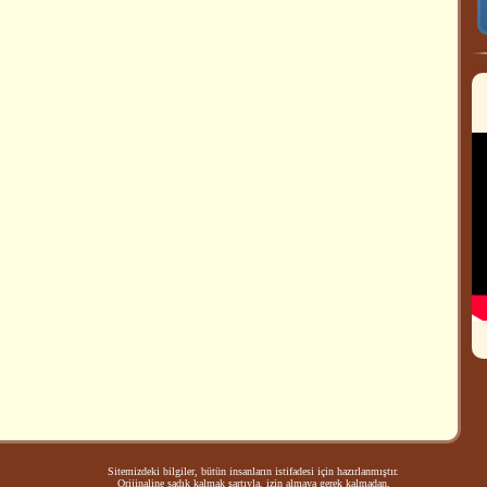
Sitemizdeki bilgiler, bütün insanların istifadesi için hazırlanmıştır.
Orijinaline sadık kalmak şartıyla, izin almaya gerek kalmadan,