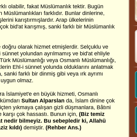
arklı olabilir, fakat Müslümanlık tektir. Bugün
n Müslümanlıkları farklıdır. Bunlar dinlerine,
şlerini karıştırmışlardır. Arap ülkelerinin
ok bid'at karışmış, sanki farklı bir Müslümanlık
'e doğru olarak hizmet etmişlerdir. Selçuklu ve
i sünnet yolundan ayrılmamış ve bid'at ehliyle
. Türk Müslümanlığı veya Osmanlı Müslümanlığı,
lerin Ehl-i sünnet yolunda olduklarını anlatmak
, sanki farklı bir dinmiş gibi veya ırk ayrımı
 uygun olmaz.
a İslamiyet'e en büyük hizmeti, Osmanlı
hükümdarı
Sultan Alparslan
da, İslam dinine çok
i içten yıkmaya çalışan gizli düşmanlara, Bâtıni
e karşı çok hassastı. Bunun için,
(Biz temiz
t nedir bilmeyiz. Bu sebepledir ki, Allahü
ziz kıldı)
demiştir.
(Rehber Ans.)