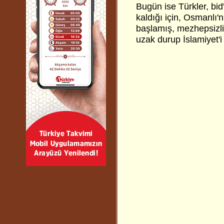
Bugün ise Türkler, bid'
kaldığı için, Osmanlı
başlamış, mezhepsizlik
uzak durup İslamiyet'i