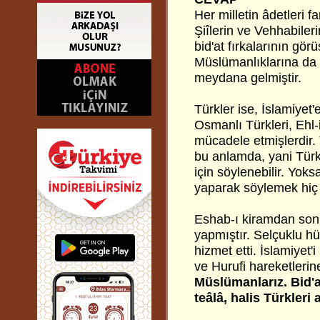
Her milletin âdetleri f
Şiîlerin ve Vehhabileri
bid'at fırkalarının görü
Müslümanlıklarına da ç
meydana gelmiştir.
Türkler ise, İslamiyet
Osmanlı Türkleri, Ehl-
mücadele etmişlerdir
bu anlamda, yani Türk
için söylenebilir. Yoksa
yaparak söylemek hiç
Eshab-ı kiramdan sonr
yapmıştır. Selçuklu 
hizmet etti. İslamiyet'
ve Hurufi hareketlerin
Müslümanlarız. Bid'a
teâlâ, halis Türkleri a