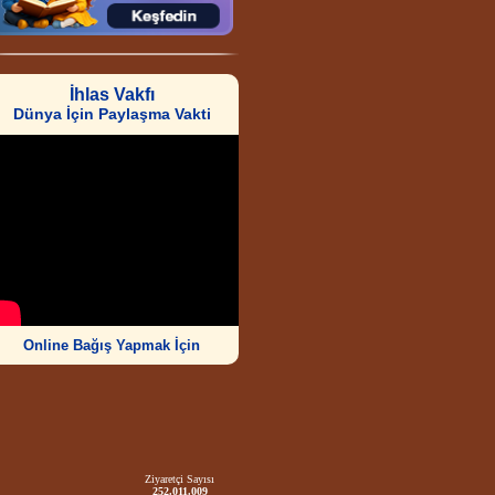
İhlas Vakfı
Dünya İçin Paylaşma Vakti
Online Bağış Yapmak İçin
Ziyaretçi Sayısı
252.011.009