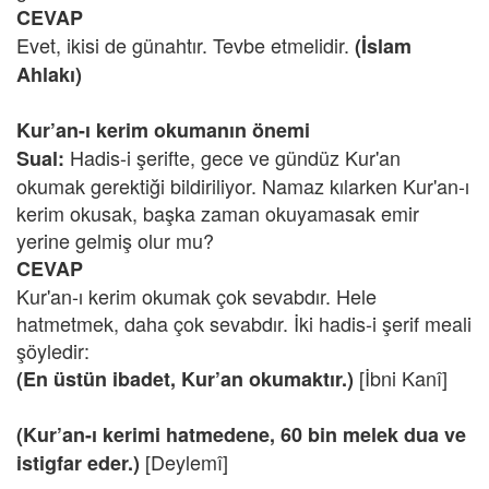
CEVAP
Evet, ikisi de günahtır. Tevbe etmelidir.
(İslam
Ahlakı)
Kur’an-ı kerim okumanın önemi
Hadis-i şerifte, gece ve gündüz Kur'an
Sual:
okumak gerektiği bildiriliyor. Namaz kılarken Kur'an-ı
kerim okusak, başka zaman okuyamasak emir
yerine gelmiş olur mu?
CEVAP
Kur'an-ı kerim okumak çok sevabdır. Hele
hatmetmek, daha çok sevabdır. İki hadis-i şerif meali
şöyledir:
[İbni Kanî]
(En üstün ibadet, Kur’an okumaktır.)
(Kur’an-ı kerimi hatmedene, 60 bin melek dua ve
[Deylemî]
istigfar eder.)