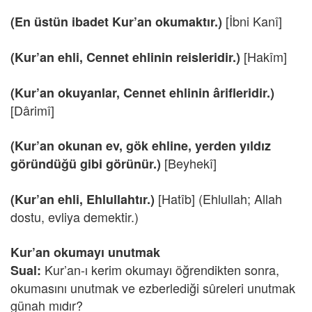
[İbni Kanî]
(En üstün ibadet Kur’an okumaktır.)
[Hakîm]
(Kur’an ehli, Cennet ehlinin reisleridir.)
(Kur’an okuyanlar, Cennet ehlinin ârifleridir.)
[Dârimî]
(Kur’an okunan ev, gök ehline, yerden yıldız
[Beyhekî]
göründüğü gibi görünür.)
[Hatîb] (Ehlullah; Allah
(Kur’an ehli, Ehlullahtır.)
dostu, evliya demektir.)
Kur’an okumayı unutmak
Kur’an-ı kerim okumayı öğrendikten sonra,
Sual:
okumasını unutmak ve ezberlediği sûreleri unutmak
günah mıdır?