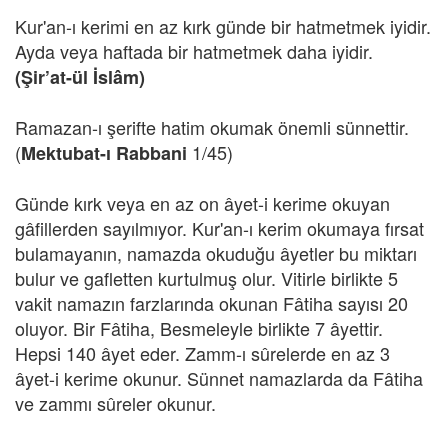
Kur'an-ı kerimi en az kırk günde bir hatmetmek iyidir.
Ayda veya haftada bir hatmetmek daha iyidir.
(Şir’at-ül İslâm)
Ramazan-ı şerifte hatim okumak önemli sünnettir.
(
1/45)
Mektubat-ı Rabbani
Günde kırk veya en az on âyet-i kerime okuyan
gâfillerden sayılmıyor. Kur'an-ı kerim okumaya fırsat
bulamayanın, namazda okuduğu âyetler bu miktarı
bulur ve gafletten kurtulmuş olur. Vitirle birlikte 5
vakit namazın farzlarında okunan Fâtiha sayısı 20
oluyor. Bir Fâtiha, Besmeleyle birlikte 7 âyettir.
Hepsi 140 âyet eder. Zamm-ı sûrelerde en az 3
âyet-i kerime okunur. Sünnet namazlarda da Fâtiha
ve zammı sûreler okunur.