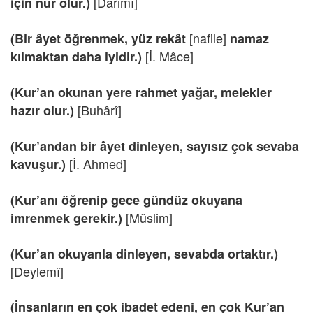
[Dârimî]
için nur olur.)
[nafile]
(Bir âyet öğrenmek, yüz rekât
namaz
[İ. Mâce]
kılmaktan daha iyidir.)
(Kur’an okunan yere rahmet yağar, melekler
[Buhârî]
hazır olur.)
(Kur’andan bir âyet dinleyen, sayısız çok sevaba
[İ. Ahmed]
kavuşur.)
(Kur’anı öğrenip gece gündüz okuyana
[Müslim]
imrenmek gerekir.)
(Kur’an okuyanla dinleyen, sevabda ortaktır.)
[Deylemî]
(İnsanların en çok ibadet edeni, en çok Kur’an