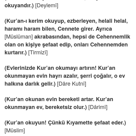
[Deylemî]
okuyandır.)
(Kur’an-ı kerim okuyup, ezberleyen, helali helal,
haramı haram bilen, Cennete girer. Ayrıca
[Müslüman]
akrabasından, hepsi de Cehennemlik
olan on kişiye şefaat edip, onları Cehennemden
[Tirmizî]
kurtarır.)
(Evlerinizde Kur’an okumayı artırın! Kur’an
okunmayan evin hayrı azalır, şerri çoğalır, o ev
[Dâre Kutnî]
halkına darlık gelir.)
(Kur’an okunan evin bereketi artar. Kur’an
[Dârimî]
okunmayan ev, bereketsiz olur.)
(Kur’an okuyun! Çünkü Kıyamette şefaat eder.)
[Müslim]