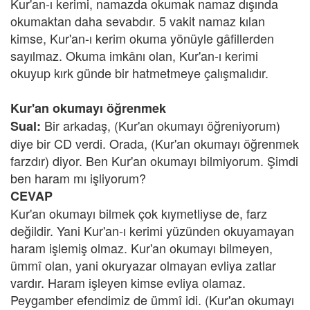
Kur'an-ı kerimi, namazda okumak namaz dışında
okumaktan daha sevabdır. 5 vakit namaz kılan
kimse, Kur'an-ı kerim okuma yönüyle gâfillerden
sayılmaz. Okuma imkânı olan, Kur'an-ı kerimi
okuyup kırk günde bir hatmetmeye çalışmalıdır.
Kur'an okumayı öğrenmek
Bir arkadaş,
(Kur'an okumayı öğreniyorum)
Sual:
diye bir CD verdi. Orada, (Kur'an okumayı öğrenmek
farzdır) diyor. Ben Kur'an okumayı bilmiyorum. Şimdi
ben haram mı işliyorum?
CEVAP
Kur'an okumayı bilmek çok kıymetliyse de, farz
değildir. Yani Kur'an-ı kerimi yüzünden okuyamayan
haram işlemiş olmaz. Kur'an okumayı bilmeyen,
ümmî olan, yani okuryazar olmayan evliya zatlar
vardır. Haram işleyen kimse evliya olamaz.
Peygamber efendimiz de ümmî idi. (Kur'an okumayı