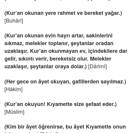
(Kur’an okunan yere rahmet ve bereket yağar.)
[Buhârî]
(Kur’an okunan evin hayrı artar, sakinlerini
sıkmaz, melekler toplanır, şeytanlar oradan
uzaklaşır. Kur’an okunmayan ev, içindekilere dar
gelir, sıkıntı verir, bereketsiz olur. Melekler
[Dârimî]
uzaklaşır, şeytanlar oraya dolar.)
(Her gece on âyet okuyan, gafillerden sayılmaz.)
[Hâkim]
(Kur’an okuyun! Kıyamette size şefaat eder.)
[Müslim]
(Kim bir âyet öğrenirse, bu âyet Kıyamette onun