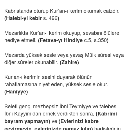
Kabristanda oturup Kur’an-ı kerim okumak caizdir.
s. 496
(Halebi-yi kebir
)
Mezarlıkta Kur’an-ı kerim okuyup, sevabını ölülere
hediye etmeli.
c.5, s.350
(Fetava-yı Hindiye
)
Mezarda yüksek sesle veya yavaş Mülk sûresi veya
diğer sûreler okunabilir.
(Zahire)
Kur’an-ı kerimin sesini duyarak ölünün
rahatlamasına niyet eden, yüksek sesle okur.
(Haniyye)
Selefi genç, mezhepsiz İbni Teymiyye ve talebesi
İbni Kayyım’dan örnek verdikten sonra,
(Kabrimi
ve
bayram yapmayın)
(Evlerinizi kabre
hadislerinin,
çevirmeyin, evlerinizde namaz kılın)