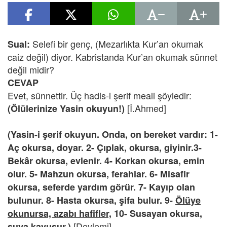
Selefi bir genç, (Mezarlıkta Kur’an okumak
Sual:
caiz değil) diyor. Kabristanda Kur’an okumak sünnet
değil midir?
CEVAP
Evet, sünnettir. Üç hadis-i şerif meali şöyledir:
[İ.Ahmed]
(Ölülerinize Yasin okuyun!)
(Yasin-i şerif okuyun. Onda, on bereket vardır: 1-
Aç okursa, doyar. 2- Çıplak, okursa, giyinir.3-
Bekâr okursa, evlenir. 4- Korkan okursa, emin
olur. 5- Mahzun okursa, ferahlar. 6- Misafir
okursa, seferde yardım görür. 7- Kayıp olan
bulunur. 8- Hasta okursa, şifa bulur. 9-
Ölüye
okunursa, azabı hafifler,
10- Susayan okursa,
[Deylemi]
suya kavuşur.)