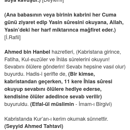
(Ana babasının veya birinin kabrini her Cuma
günü ziyaret edip Yasin sûresini okuyana, Allah,
Yasin’deki her harf miktarınca mağfiret eder.)
[İ.Rafii]
hazretleri, (Kabristana girince,
Ahmed bin Hanbel
Fatiha, Kul-euzüler ve İhlâs sûrelerini okuyun!
Sevabını ölülere gönderin! Sevabı hepsine vasıl olur)
buyurdu. Hadis-i şerifte de,
(Bir kimse,
kabristandan geçerken, 11 kere İhlas sûresi
okuyup sevabını ölülere hediye ederse,
kendisine ölüler adedince sevab verilir)
buyuruldu.
- İmam-ı Birgivi)
(Etfal-ül müslimin
Kabristanda Kur’an-ı kerim okumak sünnettir.
(Seyyid Ahmed Tahtavi)