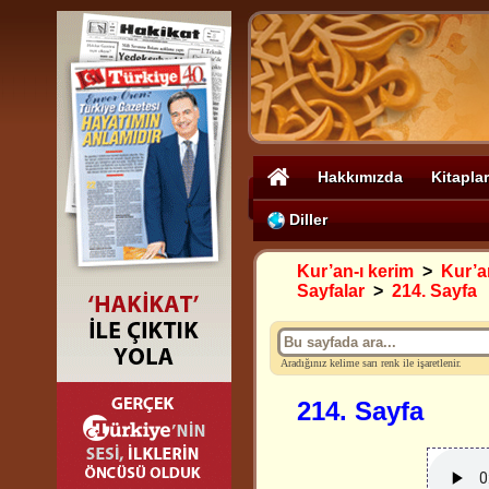
Hakkımızda
Kitaplar
Diller
Kur’an-ı kerim
>
Kur’an
Sayfalar
>
214. Sayfa
Aradığınız kelime sarı renk ile işaretlenir.
214. Sayfa