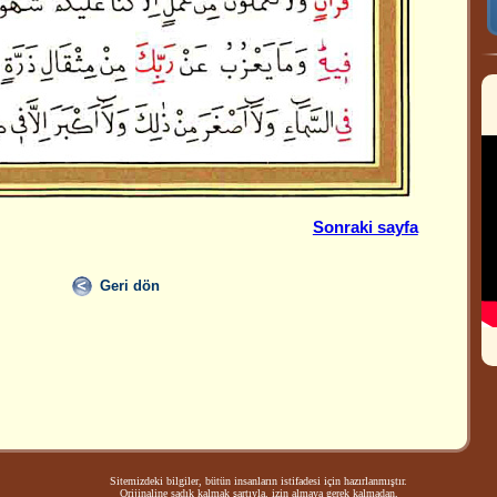
Sonraki sayfa
Geri dön
Sitemizdeki bilgiler, bütün insanların istifadesi için hazırlanmıştır.
Orijinaline sadık kalmak şartıyla, izin almaya gerek kalmadan,