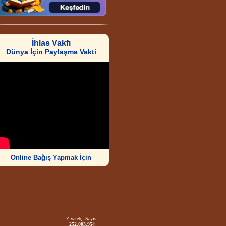
İhlas Vakfı
Dünya İçin Paylaşma Vakti
Online Bağış Yapmak İçin
Ziyaretçi Sayısı
252.003.954