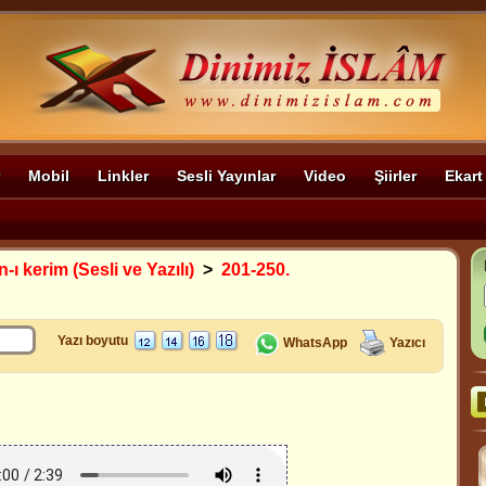
Mobil
Linkler
Sesli Yayınlar
Video
Şiirler
Ekart
-ı kerim (Sesli ve Yazılı)
>
201-250.
Yazı boyutu
WhatsApp
Yazıcı