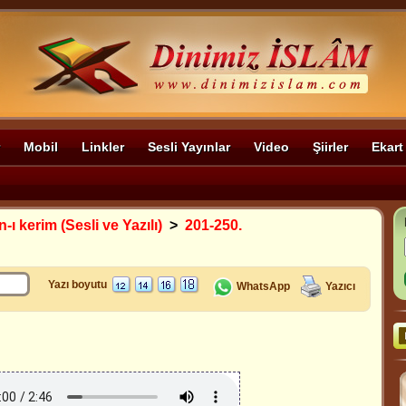
Mobil
Linkler
Sesli Yayınlar
Video
Şiirler
Ekart
-ı kerim (Sesli ve Yazılı)
>
201-250.
Yazı boyutu
WhatsApp
Yazıcı