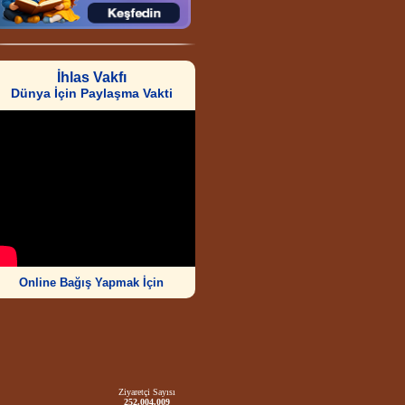
İhlas Vakfı
Dünya İçin Paylaşma Vakti
Online Bağış Yapmak İçin
Ziyaretçi Sayısı
252.004.009