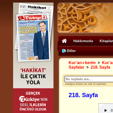
Hakkımızda
Kitaplar
Diller
Kur’an-ı kerim
>
Kur’an
Sayfalar
>
218. Sayfa
Aradığınız kelime sarı renk ile işaretlenir.
218. Sayfa