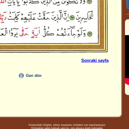
Sonraki sayfa
Geri dön
Sitemizdeki bilgiler, bütün insanların istifadesi için hazırlanmıştır.
Orijinaline sadık kalmak şartıyla, izin almaya gerek kalmadan,