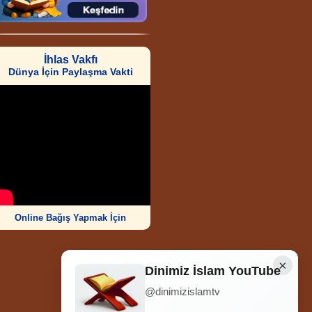
İhlas Vakfı
Dünya İçin Paylaşma Vakti
Online Bağış Yapmak İçin
×
Dinimiz İslam YouTube
@dinimizislamtv
Ziyaretçi Sayısı
252.005.393