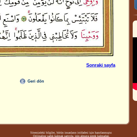
Sonraki sayfa
Geri dön
Sitemizdeki bilgiler, bütün insanların istifadesi için hazırlanmıştır.
Orijinaline sadık kalmak şartıyla, izin almaya gerek kalmadan,