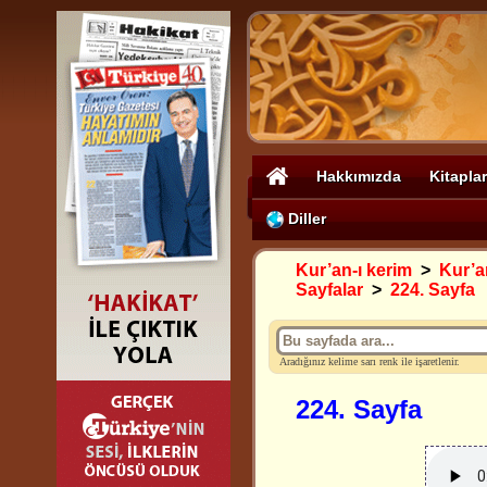
Hakkımızda
Kitaplar
Diller
Kur’an-ı kerim
>
Kur’an
Sayfalar
>
224. Sayfa
Aradığınız kelime sarı renk ile işaretlenir.
224. Sayfa