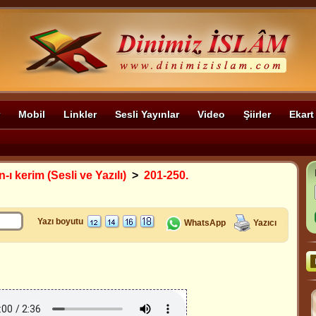
Mobil
Linkler
Sesli Yayınlar
Video
Şiirler
Ekart
-ı kerim (Sesli ve Yazılı)
>
201-250.
Yazı boyutu
WhatsApp
Yazıcı