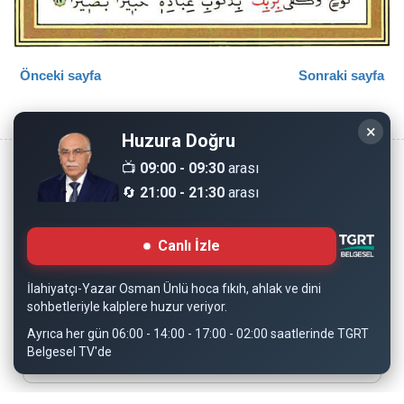
Önceki sayfa
Sonraki sayfa
×
Huzura Doğru
📺
09:00 - 09:30
arası
🔄
21:00 - 21:30
arası
Copyright © 2008 - Dinimiz İslam. Her Hakkı Saklıdır.
Canlı İzle
Sitemizdeki bilgiler, bütün insanların istifadesi için
hazırlanmıştır. Orijinaline sadık kalmak şartıyla, izin
İlahiyatçı-Yazar Osman Ünlü hoca fıkıh, ahlak ve dini
almaya gerek kalmadan, herkes istediği gibi alıp istifade
sohbetleriyle kalplere huzur veriyor.
edebilir.
Ayrıca her gün 06:00 - 14:00 - 17:00 - 02:00 saatlerinde TGRT
Belgesel TV'de
Normal Siteyi Göster