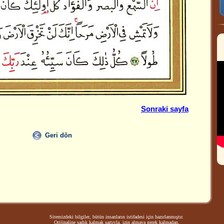
Sonraki sayfa
Geri dön
Sitemizdeki bilgiler, bütün insanların istifadesi için hazırlanmıştır.
Orijinaline sadık kalmak şartıyla, izin almaya gerek kalmadan,