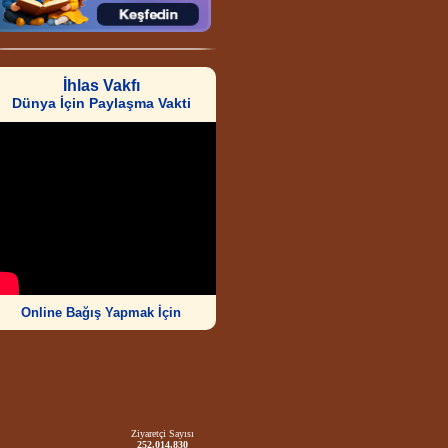
İhlas Vakfı
Dünya İçin Paylaşma Vakti
Online Bağış Yapmak İçin
Ziyaretçi Sayısı
252.014.830