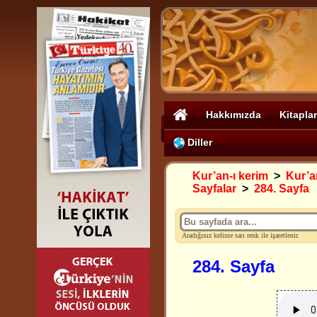
Hakkımızda
Kitaplar
Diller
Kur’an-ı kerim
>
Kur’an
Sayfalar
>
284. Sayfa
Aradığınız kelime sarı renk ile işaretlenir.
284. Sayfa