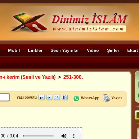
Mobil
Linkler
Sesli Yayınlar
Video
Şiirler
Ekart
-ı kerim (Sesli ve Yazılı)
>
251-300.
Yazı boyutu
WhatsApp
Yazıcı