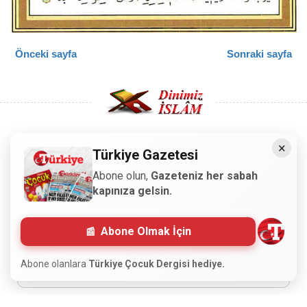
Önceki sayfa
Sonraki sayfa
×
Türkiye Gazetesi
Copyright © 2008 - Dinimiz İslam. Her Hakkı Saklıdır.
Abone olun,
Gazeteniz her sabah
Sitemizdeki bilgiler, bütün insanların istifadesi için
kapınıza gelsin.
hazırlanmıştır. Orijinaline sadık kalmak şartıyla, izin
almaya gerek kalmadan, herkes istediği gibi alıp istifade
Abone Olmak İçin
edebilir.
Abone olanlara
Türkiye Çocuk Dergisi hediye.
Normal Siteyi Göster