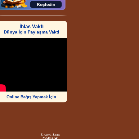
İhlas Vakfı
Dünya İçin Paylaşma Vakti
Online Bağış Yapmak İçin
Ziyaretçi Sayısı
252.003.843