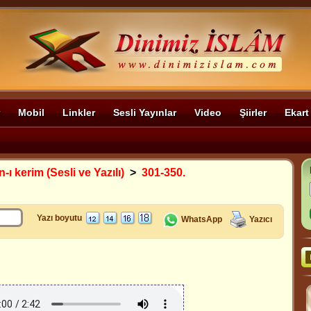
Mobil
Linkler
Sesli Yayınlar
Video
Şiirler
Ekart
-ı kerim (Sesli ve Yazılı)
>
301-350.
Yazı boyutu
WhatsApp
Yazıcı