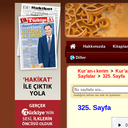
Hakkımızda
Kitaplar
Diller
Kur’an-ı kerim
>
Kur’an
Sayfalar
>
325. Sayfa
Aradığınız kelime sarı renk ile işaretlenir.
325. Sayfa