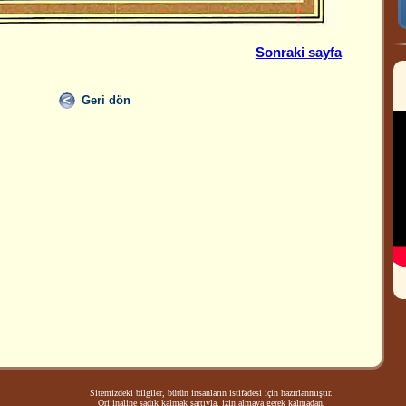
Sonraki sayfa
Geri dön
Sitemizdeki bilgiler, bütün insanların istifadesi için hazırlanmıştır.
Orijinaline sadık kalmak şartıyla, izin almaya gerek kalmadan,