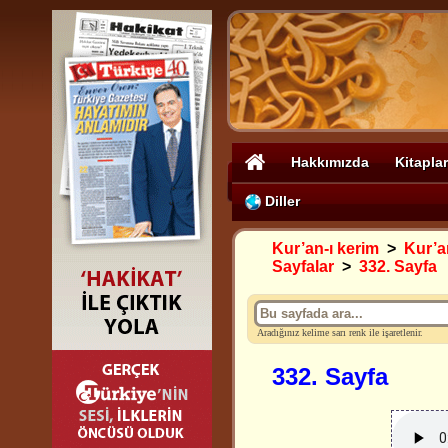
Hakkımızda
Kitaplar
Diller
Kur’an-ı kerim
>
Kur’an
Sayfalar
>
332. Sayfa
Aradığınız kelime sarı renk ile işaretlenir.
332. Sayfa