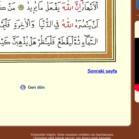
Sonraki sayfa
Geri dön
Sitemizdeki bilgiler, bütün insanların istifadesi için hazırlanmıştır.
Orijinaline sadık kalmak şartıyla, izin almaya gerek kalmadan,