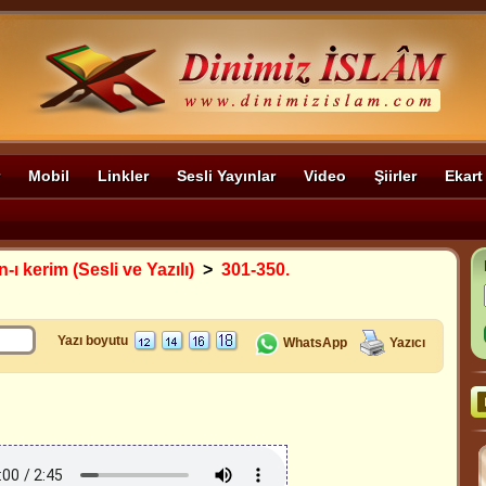
Mobil
Linkler
Sesli Yayınlar
Video
Şiirler
Ekart
-ı kerim (Sesli ve Yazılı)
>
301-350.
Yazı boyutu
WhatsApp
Yazıcı