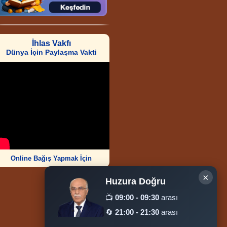
İhlas Vakfı
Dünya İçin Paylaşma Vakti
Online Bağış Yapmak İçin
×
Huzura Doğru
📺
09:00 - 09:30
arası
🔄
21:00 - 21:30
arası
Ziyaretçi Sayısı
252.004.524