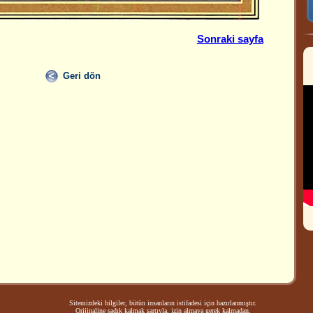
Sonraki sayfa
Geri dön
Sitemizdeki bilgiler, bütün insanların istifadesi için hazırlanmıştır.
Orijinaline sadık kalmak şartıyla, izin almaya gerek kalmadan,