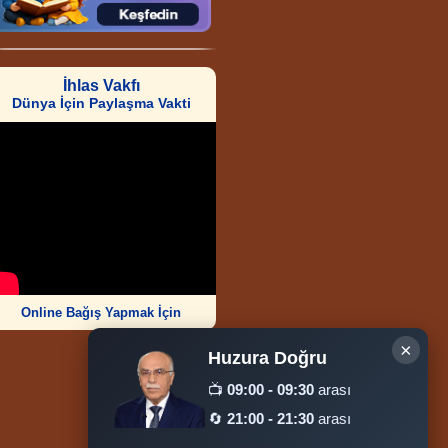
İhlas Vakfı
Dünya İçin Paylaşma Vakti
Online Bağış Yapmak İçin
×
Huzura Doğru
📺
09:00 - 09:30
arası
🔄
21:00 - 21:30
arası
Ziyaretçi Sayısı
252.004.525