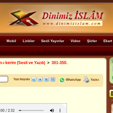
Mobil
Linkler
Sesli Yayınlar
Video
Şiirler
Ekart
-ı kerim (Sesli ve Yazılı)
>
301-350.
Yazı boyutu
WhatsApp
Yazıcı