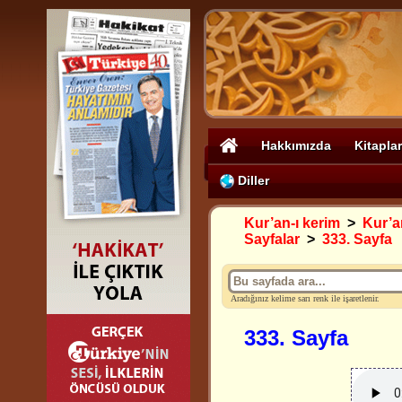
Hakkımızda
Kitaplar
Diller
Kur’an-ı kerim
>
Kur’an
Sayfalar
>
333. Sayfa
Aradığınız kelime sarı renk ile işaretlenir.
333. Sayfa