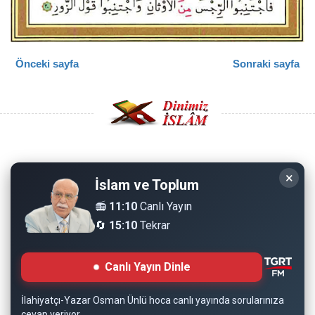
Önceki sayfa
Sonraki sayfa
Copyright © 2008 - Dinimiz İslam. Her Hakkı Saklıdır.
×
İslam ve Toplum
Sitemizdeki bilgiler, bütün insanların istifadesi için
📻
11:10
Canlı Yayın
hazırlanmıştır. Orijinaline sadık kalmak şartıyla, izin
🔄
15:10
Tekrar
almaya gerek kalmadan, herkes istediği gibi alıp istifade
edebilir.
Canlı Yayın Dinle
Normal Siteyi Göster
İlahiyatçı-Yazar Osman Ünlü hoca canlı yayında sorularınıza
cevap veriyor.