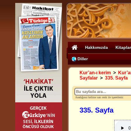
Hakkımızda
Kitaplar
Diller
Kur’an-ı kerim
>
Kur’an
Sayfalar
>
335. Sayfa
Aradığınız kelime sarı renk ile işaretlenir.
335. Sayfa