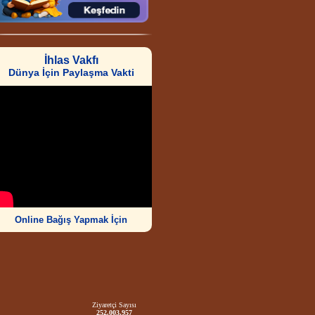
İhlas Vakfı
Dünya İçin Paylaşma Vakti
Online Bağış Yapmak İçin
Ziyaretçi Sayısı
252.003.957