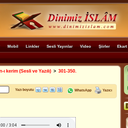
Mobil
Linkler
Sesli Yayınlar
Video
Şiirler
Ekart
-ı kerim (Sesli ve Yazılı)
>
301-350.
Yazı boyutu
WhatsApp
Yazıcı