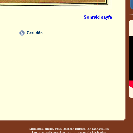
Sonraki sayfa
Geri dön
Sitemizdeki bilgiler, bütün insanların istifadesi için hazırlanmıştır.
Orijinaline sadık kalmak şartıyla, izin almaya gerek kalmadan,