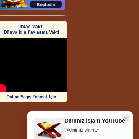
İhlas Vakfı
Dünya İçin Paylaşma Vakti
Online Bağış Yapmak İçin
×
Dinimiz İslam YouTube
@dinimizislamtv
Ziyaretçi Sayısı
252.012.005