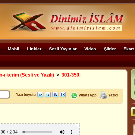
Mobil
Linkler
Sesli Yayınlar
Video
Şiirler
Ekart
-ı kerim (Sesli ve Yazılı)
>
301-350.
Yazı boyutu
WhatsApp
Yazıcı