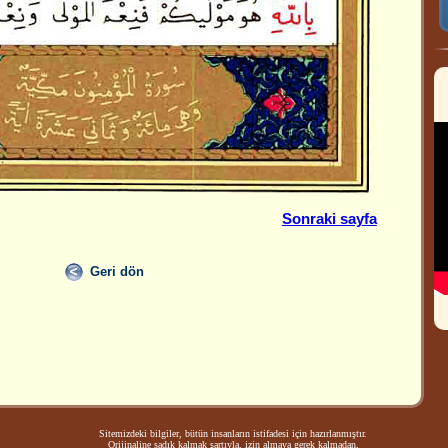
Sonraki sayfa
Geri dön
Sitemizdeki bilgiler, bütün insanların istifadesi için hazırlanmıştır.
Orijinaline sadık kalmak şartıyla, izin almaya gerek kalmadan,