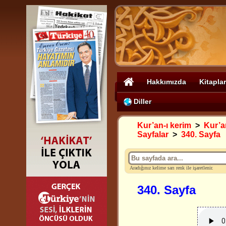
Hakkımızda
Kitaplar
Diller
Kur’an-ı kerim
>
Kur’an
Sayfalar
>
340. Sayfa
Aradığınız kelime sarı renk ile işaretlenir.
340. Sayfa