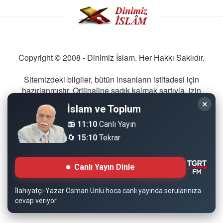
Copyright © 2008 - Dinimiz İslam. Her Hakkı Saklıdır.
Sitemizdeki bilgiler, bütün insanların istifadesi için
hazırlanmıştır. Orijinaline sadık kalmak şartıyla, izin
almaya gerek kalmadan, herkes istediği gibi alıp istifade
×
İslam ve Toplum
edebilir.
📻
11:10
Canlı Yayın
🔄
Normal Siteyi Göster
15:10
Tekrar
Canlı Yayın Dinle
İlahiyatçı-Yazar Osman Ünlü hoca canlı yayında sorularınıza
cevap veriyor.