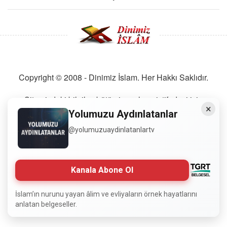
Copyright © 2008 - Dinimiz İslam. Her Hakkı Saklıdır.
Sitemizdeki bilgiler, bütün insanların istifadesi için
×
hazırlanmıştır. Orijinaline sadık kalmak şartıyla, izin
Yolumuzu Aydınlatanlar
almaya gerek kalmadan, herkes istediği gibi alıp istifade
@yolumuzuaydinlatanlartv
edebilir.
Normal Siteyi Göster
Kanala Abone Ol
İslam’ın nurunu yayan âlim ve evliyaların örnek hayatlarını
anlatan belgeseller.