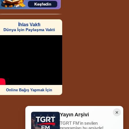
İhlas Vakfı
Dünya İçin Paylaşma Vakti
Online Bağış Yapmak İçin
×
Yayın Arşivi
TGRT FM'in sevilen
Ziyaretçi Sayısı
programları bu arşivde!
252.011.876