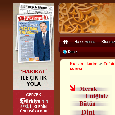
Hakkımızda
Kitaplar
Diller
Kur’an-ı kerim
>
Tefsir
suresi