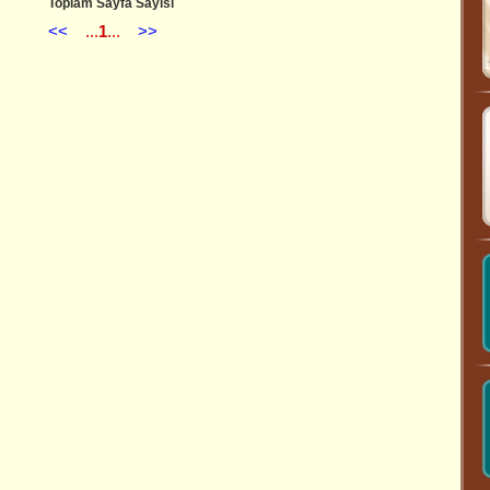
Toplam Sayfa Sayısı
<<
...
1
...
>>