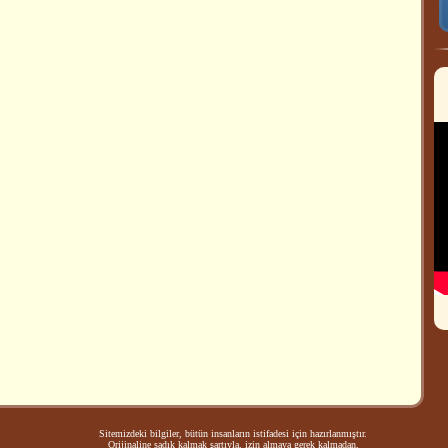
Sitemizdeki bilgiler, bütün insanların istifadesi için hazırlanmıştır.
Orijinaline sadık kalmak şartıyla, izin almaya gerek kalmadan,