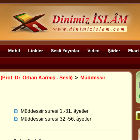
Mobil
Linkler
Sesli Yayınlar
Video
Şiirler
Ekart
 (Prof. Dr. Orhan Karmış - Sesli)
>
Müddessir
Müddessir suresi 1.-31. âyetler
Müddessir suresi 32.-56. âyetler