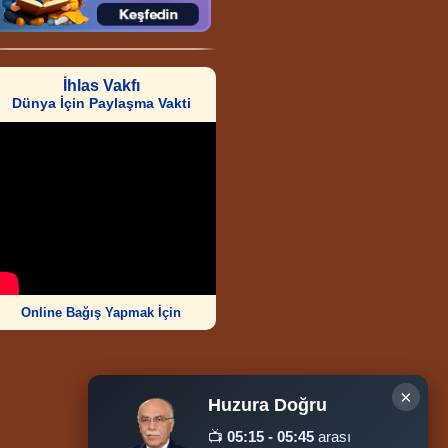
İhlas Vakfı
Dünya İçin Paylaşma Vakti
Online Bağış Yapmak İçin
×
Huzura Doğru
Ziyaretçi Sayısı
📺
05:15 - 05:45
arası
252.007.910