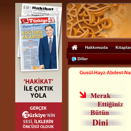
Hakkımızda
Kitaplar
Diller
Gusül-Hayz-Abdest-N