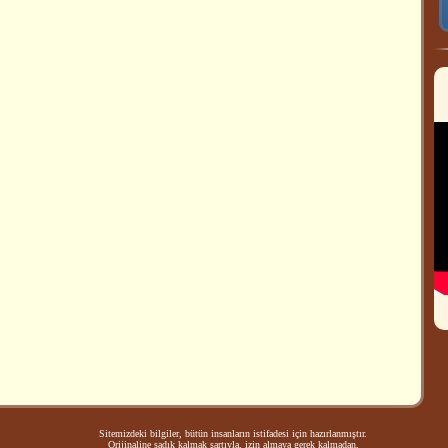
Sitemizdeki bilgiler, bütün insanların istifadesi için hazırlanmıştır.
Orijinaline sadık kalmak şartıyla, izin almaya gerek kalmadan,