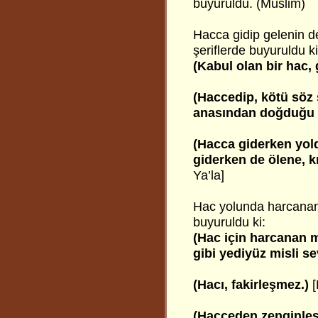
buyuruldu. (Müslim)
Hacca gidip gelenin de
şeriflerde buyuruldu ki
(Kabul olan bir hac,
(Haccedip, kötü söz
anasından doğduğu g
(Hacca giderken yol
giderken de ölene, k
Ya’la]
Hac yolunda harcanan p
buyuruldu ki:
(Hac için harcanan m
gibi yediyüz misli se
(Hacı, fakirleşmez.)
(Hacceden zenginleş