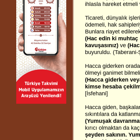
ihlasla hareket etmeli v
Ticareti, dünyalık işle
ödemeli, hak sahipleri
Bunlara riayet edilere
(Hac edin ki muhtaç 
kavuşasınız)
ve
(Hac
buyuruldu. (Taberani-Ş
Hacca giderken orada
ölmeyi ganimet bilmelid
(Hacca giderken veya
kimse hesaba çekilm
[İsfehani]
Hacca giden, başkalar
sıkıntılara da katlanm
(Yumuşak davranmay
kırıcı olmaktan da kaçm
şeyden sakının. Yumuş