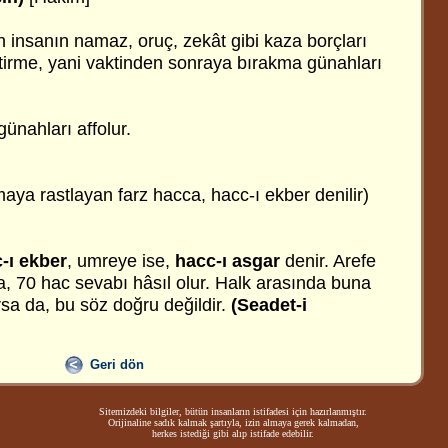
n insanın namaz, oruç, zekât gibi kaza borçları
ktirme, yani vaktinden sonraya bırakma günahları
günahları affolur.
aya rastlayan farz hacca, hacc-ı ekber denilir)
-ı ekber
, umreye ise,
hacc-ı asgar
denir. Arefe
, 70 hac sevabı hâsıl olur. Halk arasında buna
rsa da, bu söz doğru değildir.
(Seadet-i
Geri dön
Sitemizdeki bilgiler, bütün insanların istifadesi için hazırlanmıştır.
Orijinaline sadık kalmak şartıyla, izin almaya gerek kalmadan,
herkes istediği gibi alıp istifade edebilir.