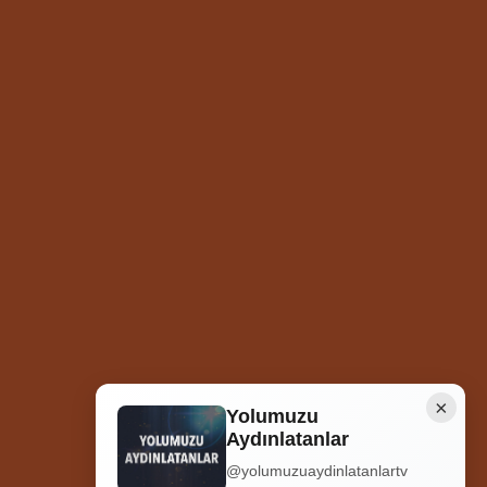
×
Yolumuzu
Aydınlatanlar
Ziyaretçi Sayısı
252.011.943
@yolumuzuaydinlatanlartv
Hosted by
İhlas Net