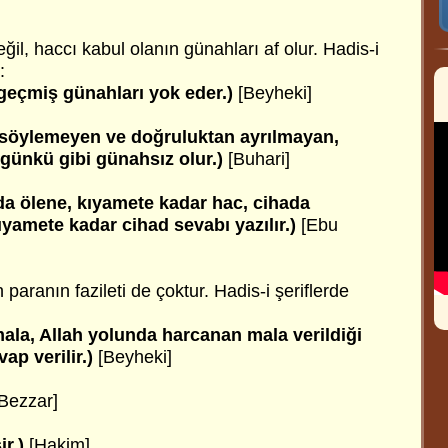
ğil, haccı kabul olanın günahları af olur. Hadis-i
:
 geçmiş günahları yok eder.)
[Beyheki]
 söylemeyen ve doğruluktan ayrılmayan,
ünkü gibi günahsız olur.)
[Buhari]
da ölene, kıyamete kadar hac, cihada
ıyamete kadar cihad sevabı yazılır.)
[Ebu
aranın fazileti de çoktur. Hadis-i şeriflerde
ala, Allah yolunda harcanan mala verildiği
vap verilir.)
[Beyheki]
[Bezzar]
ir.)
[Hakim]