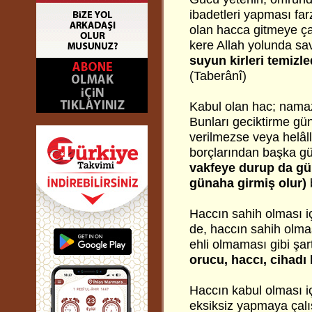
ibadetleri yapması far
olan hacca gitmeye ça
kere Allah yolunda sa
suyun kirleri temizle
(Taberânî)
Kabul olan hac; namaz
Bunları geciktirme gün
verilmezse veya helâ
borçlarından başka gün
vakfeye durup da gü
günaha girmiş olur)
Haccın sahih olması iç
de, haccın sahih olmas
ehli olmaması gibi şart
orucu, haccı, cihadı
Haccın kabul olması içi
eksiksiz yapmaya çalış