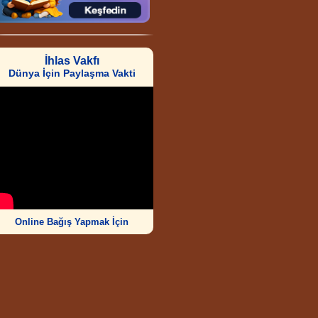
İhlas Vakfı
Dünya İçin Paylaşma Vakti
Online Bağış Yapmak İçin