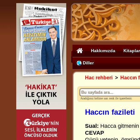
Hakkımızda
Kitaplar
Diller
Hac rehberi
>
Haccın fa
Aradığınız kelime sarı renk ile işaretlenir.
Haccın fazileti
Sual:
Hacca gitmenin
CEVAP
Gücü yetenin, ömründ