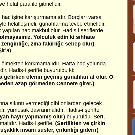
e helal para ile gitmelidir.
ri hac işine karıştırmamalıdır. Borçları varsa
yle helalleşmeli, günahlarına tevbe etmelidir.
k yapılan hac makbul olur. Hadis-i şeriflerde,
olmayasınız. Yolculuk edin ki sıhhate
 zenginliğe, zina fakirliğe sebep olur)
ir’a)
 ölmekten korkmamalıdır. Hatta hac yolunda
ir. Hadis-i şerifte buyuruldu ki:
 gelirken ölenin geçmiş günahları af olur. O
eden azap görmeden Cennete girer.)
ına sıkıntı vermediği gibi onlardan gelecek
alı, yumuşak davranmalıdır. Hadis-i şerifte
an hayır yapmamış olur)
buyuruldu. Sert,
alıdır. Hadis-i şerifte,
(Sertlikten ve çirkin
aklık insanı süsler, çirkinliği giderir)