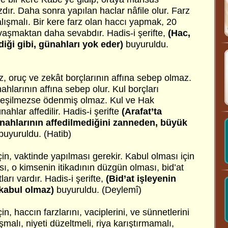
zdır. Daha sonra yapılan haclar nâfile olur. Farz
lışmalı. Bir kere farz olan haccı yapmak, 20
vaşmaktan daha sevabdır. Hadis-i şerifte,
(Hac,
diği gibi, günahları yok eder)
buyuruldu.
, oruç ve zekât borçlarının affına sebep olmaz.
ahlarının affına sebep olur. Kul borçları
lleşilmezse ödenmiş olmaz. Kul ve Hak
ahlar affedilir. Hadis-i şerifte
(Arafat’ta
nahlarının affedilmediğini zanneden, büyük
buyuruldu. (Hatib)
in, vaktinde yapılması gerekir. Kabul olması için
ı, o kimsenin itikadının düzgün olması, bid’at
ları vardır. Hadis-i şerifte,
(Bid’at işleyenin
 kabul olmaz)
buyuruldu. (Deylemî)
n, haccın farzlarını, vaciplerini, ve sünnetlerini
malı, niyeti düzeltmeli, riya karıştırmamalı,