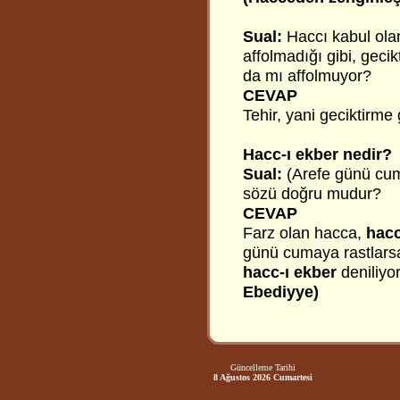
Sual:
Haccı kabul ola
affolmadığı gibi, geci
da mı affolmuyor?
CEVAP
Tehir, yani geciktirme 
Hacc-ı ekber nedir?
Sual:
(Arefe günü cum
sözü doğru mudur?
CEVAP
Farz olan hacca,
hacc
günü cumaya rastlarsa
hacc-ı ekber
deniliyo
Ebediyye)
Güncelleme Tarihi
8 Ağustos 2026 Cumartesi