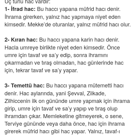
Üç türlü hac vardır:
Bu haccı yapana müfrid hacı denir.
1- İfrad hac:
İhrama girerken, yalnız hac yapmaya niyet eden
kimsedir. Mekke’de oturanlar, yalnız müfrid hacı olur.
Bu haccı yapana karin hacı denir.
2- Kıran hac:
Hacla umreye birlikte niyet eden kimsedir. Önce
umre için tavaf ve sa’y edip, sonra ihramını
çıkarmadan ve tıraş olmadan, hac günlerinde hac
için, tekrar tavaf ve sa’y yapar.
Bu haccı yapana mütemetti hacı
3- Temettü hac:
denir. Hac aylarında, yani Şevval, Zilkade,
Zilhiccenin ilk on gününde umre yapmak için ihrama
girip, umre için tavaf ve sa’y yapıp ve tıraş olup
ihramdan çıkar. Memleketine gitmeyerek, o sene,
Terviye gününde veya daha önce, hac için ihrama
girerek müfrid hacı gibi hac yapar. Yalnız, tavaf-ı