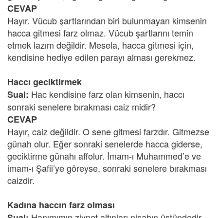
CEVAP
Hayır. Vücub şartlarından biri bulunmayan kimsenin
hacca gitmesi farz olmaz. Vücub şartlarını temin
etmek lazım değildir. Mesela, hacca gitmesi için,
kendisine hediye edilen parayı alması gerekmez.
Haccı geciktirmek
Hac kendisine farz olan kimsenin, haccı
Sual:
sonraki senelere bırakması caiz midir?
CEVAP
Hayır, caiz değildir. O sene gitmesi farzdır. Gitmezse
günah olur. Eğer sonraki senelerde hacca giderse,
geciktirme günahı affolur. İmam-ı Muhammed’e ve
imam-ı Şafii’ye göreyse, sonraki senelere bırakması
caizdir.
Kadına haccın farz olması
Hanımımın ziynet altınları nisabın üstündedir.
Sual: