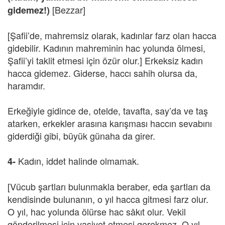
[Bezzar]
gidemez!)
[Şafii’de, mahremsiz olarak, kadınlar farz olan hacca
gidebilir. Kadının mahreminin hac yolunda ölmesi,
Şafii’yi taklit etmesi için özür olur.] Erkeksiz kadın
hacca gidemez. Giderse, haccı sahih olursa da,
haramdır.
Erkeğiyle gidince de, otelde, tavafta, say’da ve taş
atarken, erkekler arasına karışması haccın sevabını
giderdiği gibi, büyük günaha da girer.
Kadın, iddet halinde olmamak.
4-
[Vücub şartları bulunmakla beraber, eda şartları da
kendisinde bulunanın, o yıl hacca gitmesi farz olur.
O yıl, hac yolunda ölürse hac sâkıt olur. Vekil
gönderilmesi için vasiyet etmesi gerekmez. O yıl