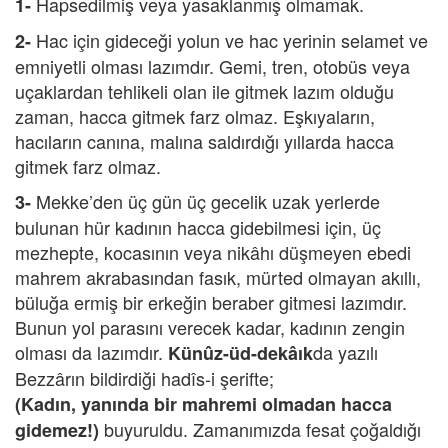
Hapsedilmiş veya yasaklanmış olmamak.
1-
Hac için gideceği yolun ve hac yerinin selamet ve
2-
emniyetli olması lazımdır. Gemi, tren, otobüs veya
uçaklardan tehlikeli olan ile gitmek lazım olduğu
zaman, hacca gitmek farz olmaz. Eşkıyaların,
hacıların canına, malına saldırdığı yıllarda hacca
gitmek farz olmaz.
Mekke’den üç gün üç gecelik uzak yerlerde
3-
bulunan hür kadının hacca gidebilmesi için, üç
mezhepte, kocasının veya nikâhı düşmeyen ebedi
mahrem akrabasından fasık, mürted olmayan akıllı,
büluğa ermiş bir erkeğin beraber gitmesi lazımdır.
Bunun yol parasını verecek kadar, kadının zengin
olması da lazımdır.
da yazılı
Künûz-üd-dekâık
Bezzârın bildirdiği hadîs-i şerifte;
(Kadın, yanında bir mahremi olmadan hacca
buyuruldu. Zamanımızda fesat çoğaldığı
gidemez!)