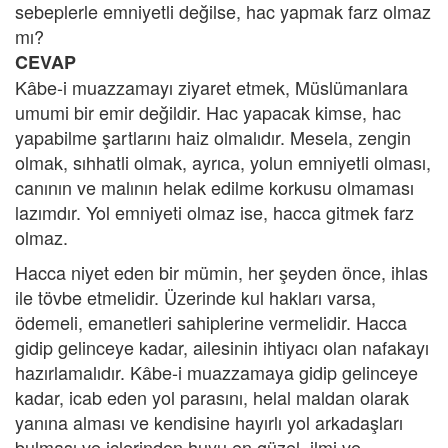
sebeplerle emniyetli değilse, hac yapmak farz olmaz
mı?
CEVAP
Kâbe-i muazzamayı ziyaret etmek, Müslümanlara
umumi bir emir değildir. Hac yapacak kimse, hac
yapabilme şartlarını haiz olmalıdır. Mesela, zengin
olmak, sıhhatli olmak, ayrıca, yolun emniyetli olması,
canının ve malının helak edilme korkusu olmaması
lazımdır. Yol emniyeti olmaz ise, hacca gitmek farz
olmaz.
Hacca niyet eden bir mümin, her şeyden önce, ihlas
ile tövbe etmelidir. Üzerinde kul hakları varsa,
ödemeli, emanetleri sahiplerine vermelidir. Hacca
gidip gelinceye kadar, ailesinin ihtiyacı olan nafakayı
hazırlamalıdır. Kâbe-i muazzamaya gidip gelinceye
kadar, icab eden yol parasını, helal maldan olarak
yanına alması ve kendisine hayırlı yol arkadaşları
bulması ve içlerinden huyu en güzel, ilmi ve