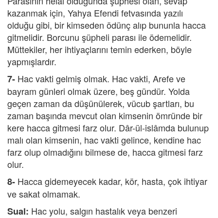
Parasının helal olduğunda şüphesi olan, sevap
kazanmak için, Yahya Efendi fetvasında yazılı
olduğu gibi, bir kimseden ödünç alıp bununla hacca
gitmelidir. Borcunu şüpheli parası ile ödemelidir.
Müttekiler, her ihtiyaçlarını temin ederken, böyle
yapmışlardır.
Hac vakti gelmiş olmak. Hac vakti, Arefe ve
7-
bayram günleri olmak üzere, beş gündür. Yolda
geçen zaman da düşünülerek, vücub şartları, bu
zaman başında mevcut olan kimsenin ömründe bir
kere hacca gitmesi farz olur. Dâr-ül-islâmda bulunup
malı olan kimsenin, hac vakti gelince, kendine hac
farz olup olmadığını bilmese de, hacca gitmesi farz
olur.
Hacca gidemeyecek kadar, kör, hasta, çok ihtiyar
8-
ve sakat olmamak.
Hac yolu, salgın hastalık veya benzeri
Sual: