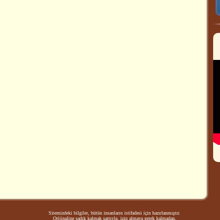
Sitemizdeki bilgiler, bütün insanların istifadesi için hazırlanmıştır.
Orijinaline sadık kalmak şartıyla, izin almaya gerek kalmadan,