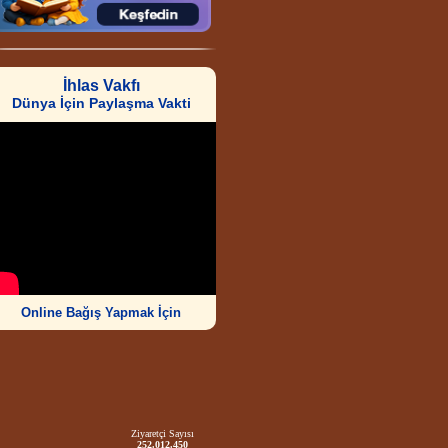
İhlas Vakfı
Dünya İçin Paylaşma Vakti
Online Bağış Yapmak İçin
Ziyaretçi Sayısı
252.012.450