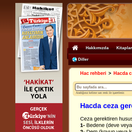
Hakkımızda
Kitaplar
Diller
Hac rehberi
>
Hacda c
Aradığınız kelime sarı renk ile işaretlenir.
Hacda ceza ger
Ceza gerektiren hususl
1-
Bedene (deve veya 
2-
Dem (koyun veya ke