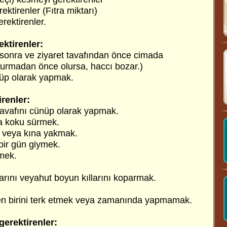
ktirenler (Fıtra miktarı)
rektirenler.
ktirenler:
 sonra ve ziyaret tavafından önce cimada
durmadan önce olursa, haccı bozar.)
nüp olarak yapmak.
renler:
avafını cünüp olarak yapmak.
a koku sürmek.
 veya kına yakmak.
 bir gün giymek.
tmek.
larını veyahut boyun kıllarını koparmak.
en birini terk etmek veya zamanında yapmamak.
gerektirenler: