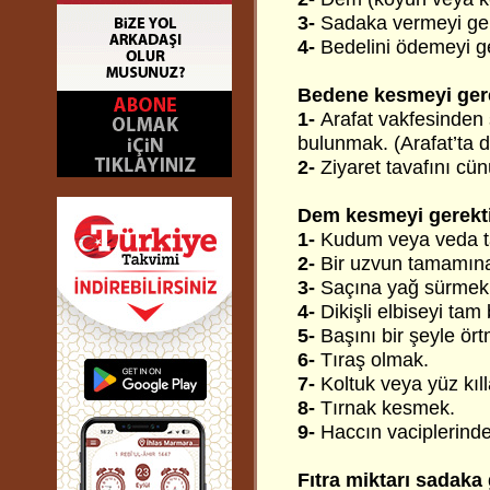
3-
Sadaka vermeyi gere
4-
Bedelini ödemeyi ge
Bedene kesmeyi gere
1-
Arafat vakfesinden
bulunmak. (Arafat’ta 
2-
Ziyaret tavafını cü
Dem kesmeyi gerekti
1-
Kudum veya veda t
2-
Bir uzvun tamamın
3-
Saçına yağ sürmek
4-
Dikişli elbiseyi tam
5-
Başını bir şeyle ör
6-
Tıraş olmak.
7-
Koltuk veya yüz kıl
8-
Tırnak kesmek.
9-
Haccın vaciplerind
Fıtra miktarı sadaka 