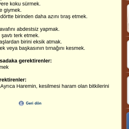
 yere koku sürmek.
se giymek.
dörtte birinden daha azını tıraş etmek.
avafını abdestsiz yapmak.
 şavtı terk etmek.
aşlardan birini eksik atmak.
mek veya başkasının tırnağını kesmek.
 sadaka gerektirenler:
rmek
ektirenler:
Ayrıca Haremin, kesilmesi haram olan bitkilerini
Geri dön