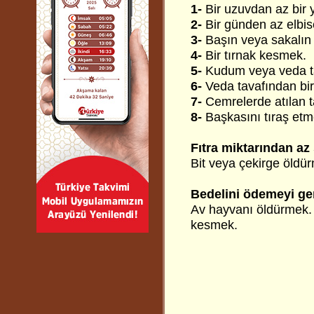
1-
Bir uzuvdan az bir
2-
Bir günden az elbi
3-
Başın veya sakalın 
4-
Bir tırnak kesmek.
5-
Kudum veya veda t
6-
Veda tavafından bir
7-
Cemrelerde atılan t
8-
Başkasını tıraş et
Fıtra miktarından az
Bit veya çekirge öldü
Bedelini ödemeyi ger
Av hayvanı öldürmek. 
kesmek.