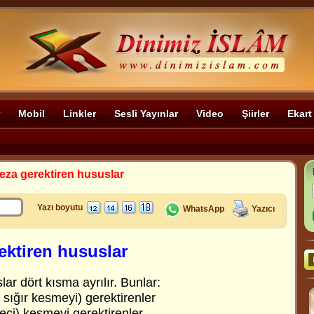
Mobil
Linkler
Sesli Yayınlar
Video
Şiirler
Ekart
eza gerektiren hususlar
Yazı boyutu
WhatsApp
Yazıcı
ektiren hususlar
ar dört kısma ayrılır. Bunlar:
sığır kesmeyi) gerektirenler
çi) kesmeyi gerektirenler