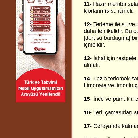
11-
Hazır memba sular
klorlanmış su içmeli.
12-
Terleme ile su ve 
daha tehlikelidir. Bu d
[dört su bardağına] bir
içmelidir.
13-
İshal için rastgele
almalı.
14-
Fazla terlemek zar
Limonata ve limonlu ça
15-
İnce ve pamuklu el
16-
Terli çamaşırları s
17-
Cereyanda kalmam