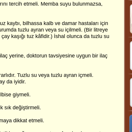
ını tercih etmeli. Memba suyu bulunmazsa,
tuz kaybı, bilhassa kalb ve damar hastaları için
urumda tuzlu ayran veya su içilmeli. (Bir litreye
 çay kaşığı tuz kâfidir.) İshal olunca da tuzlu su
 ilaç yerine, doktorun tavsiyesine uygun bir ilaç
arlıdır. Tuzlu su veya tuzlu ayran içmeli.
y da iyidir.
bise giymeli.
ık sık değiştirmeli.
aya dikkat etmeli.