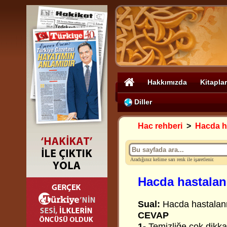
Hakkımızda
Kitaplar
Diller
Hac rehberi
>
Hacda h
Aradığınız kelime sarı renk ile işaretlenir.
Hacda hastala
Sual:
Hacda hastalan
CEVAP
1-
Temizliğe çok dikka