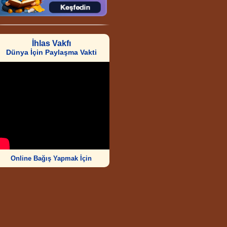
İhlas Vakfı
Dünya İçin Paylaşma Vakti
Online Bağış Yapmak İçin