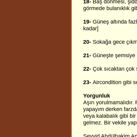
18-
Baş dönmesi, şidde
görmede bulanıklık gib
19-
Güneş altında fazl
kadar]
20-
Sokağa gece çıkma
21-
Güneşte şemsiye k
22-
Çok sıcaktan çok 
23-
Aircondition gibi 
Yorgunluk
Aşırı yorulmamalıdır. Fa
yapayım derken farzda
veya kalabalık gibi bir
gelmez. Bir vekile ya
Seyyid Abdülhakim Arv