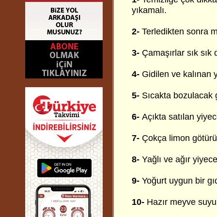
yıkamalı.
2-
Terledikten sonra
3-
Çamaşırlar sık sık d
4-
Gidilen ve kalınan y
5-
Sıcakta bozulacak 
6-
Açıkta satılan yiye
7-
Çokça limon götürüle
8-
Yağlı ve ağır yiyec
9-
Yoğurt uygun bir gıd
10-
Hazır meyve suyu 