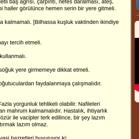
tli baş ağrısı, çarpıntı, nefes daralması, ateş,
i haller görülünce hemen serin bir yere gitmeli.
a kalmamalı. [Bilhassa kuşluk vaktinden ikindiye
yı tercih etmeli.
ullanmalı.
soğuk yere girmemeye dikkat etmeli.
soğutuculardan faydalanmaya çalışmalıdır.
zla yorgunluk tehlikeli olabilir. Nafileleri
n mahrum kalmamalıdır. Hastalık, ihtiyarlık
 özür ile vacipler terk edilince, bir şey lazım
ptırmak lazım olmaz.
asi hazretleri buyuruyor ki: