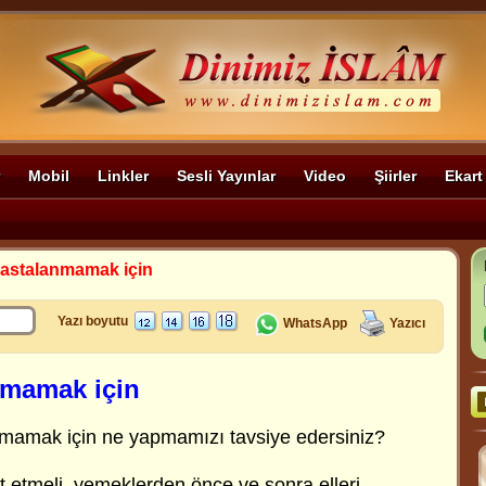
Mobil
Linkler
Sesli Yayınlar
Video
Şiirler
Ekart
astalanmamak için
Yazı boyutu
WhatsApp
Yazıcı
nmamak için
mamak için ne yapmamızı tavsiye edersiniz?
t etmeli, yemeklerden önce ve sonra elleri