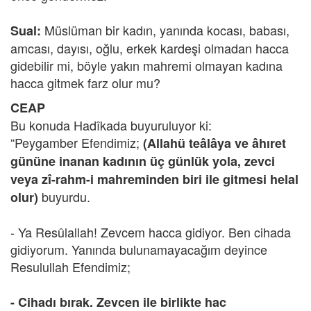
Müslüman bir kadın, yanında kocası, babası,
Sual:
amcası, dayısı, oğlu, erkek kardeşi olmadan hacca
gidebilir mi, böyle yakın mahremi olmayan kadına
hacca gitmek farz olur mu?
CEAP
Bu konuda Hadîkada buyuruluyor ki:
“Peygamber Efendimiz;
(Allahü teâlâya ve âhıret
gününe inanan kadının üç günlük yola, zevci
veya zî-rahm-i mahreminden biri ile gitmesi helal
buyurdu.
olur)
- Ya Resûlallah! Zevcem hacca gidiyor. Ben cihada
gidiyorum. Yanında bulunamayacağım deyince
Resulullah Efendimiz;
- Cihadı bırak. Zevcen ile birlikte hac