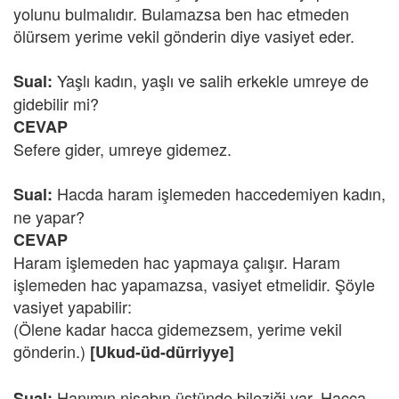
yolunu bulmalıdır. Bulamazsa ben hac etmeden
ölürsem yerime vekil gönderin diye vasiyet eder.
Yaşlı kadın, yaşlı ve salih erkekle umreye de
Sual:
gidebilir mi?
CEVAP
Sefere gider, umreye gidemez.
Hacda haram işlemeden haccedemiyen kadın,
Sual:
ne yapar?
CEVAP
Haram işlemeden hac yapmaya çalışır. Haram
işlemeden hac yapamazsa, vasiyet etmelidir. Şöyle
vasiyet yapabilir:
(Ölene kadar hacca gidemezsem, yerime vekil
gönderin.)
[Ukud-üd-dürriyye]
Hanımın nisabın üstünde bileziği var. Hacca
Sual: