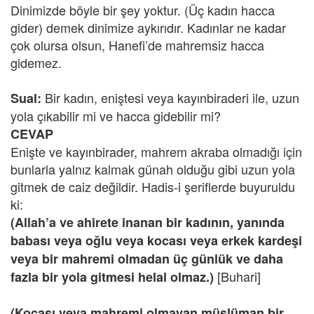
Dinimizde böyle bir şey yoktur. (Üç kadın hacca
gider) demek dinimize aykırıdır. Kadınlar ne kadar
çok olursa olsun, Hanefi’de mahremsiz hacca
gidemez.
Bir kadın, eniştesi veya kayınbiraderi ile, uzun
Sual:
yola çıkabilir mi ve hacca gidebilir mi?
CEVAP
Enişte ve kayınbirader, mahrem akraba olmadığı için
bunlarla yalnız kalmak günah olduğu gibi uzun yola
gitmek de caiz değildir. Hadis-i şeriflerde buyuruldu
ki:
(Allah’a ve ahirete inanan bir kadının, yanında
babası veya oğlu veya kocası veya erkek kardeşi
veya bir mahremi olmadan üç günlük ve daha
[Buhari]
fazla bir yola gitmesi helal olmaz.)
(Kocası veya mahremi olmayan müslüman bir