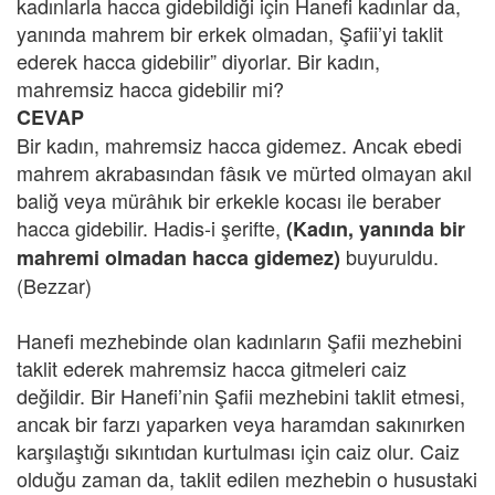
kadınlarla hacca gidebildiği için Hanefi kadınlar da,
yanında mahrem bir erkek olmadan, Şafii’yi taklit
ederek hacca gidebilir” diyorlar. Bir kadın,
mahremsiz hacca gidebilir mi?
CEVAP
Bir kadın, mahremsiz hacca gidemez. Ancak ebedi
mahrem akrabasından fâsık ve mürted olmayan akıl
baliğ veya mürâhık bir erkekle kocası ile beraber
hacca gidebilir. Hadis-i şerifte,
(Kadın, yanında bir
buyuruldu.
mahremi olmadan hacca gidemez)
(Bezzar)
Hanefi mezhebinde olan kadınların Şafii mezhebini
taklit ederek mahremsiz hacca gitmeleri caiz
değildir. Bir Hanefi’nin Şafii mezhebini taklit etmesi,
ancak bir farzı yaparken veya haramdan sakınırken
karşılaştığı sıkıntıdan kurtulması için caiz olur. Caiz
olduğu zaman da, taklit edilen mezhebin o husustaki