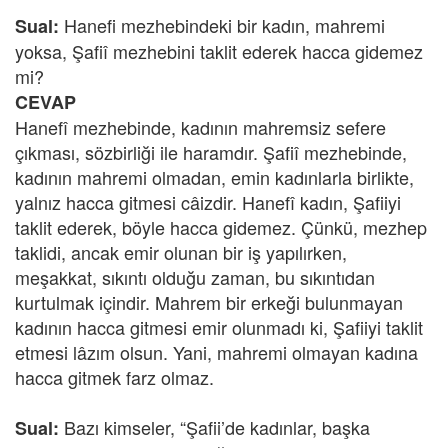
Hanefi mezhebindeki bir kadın, mahremi
Sual:
yoksa, Şafiî mezhebini taklit ederek hacca gidemez
mi?
CEVAP
Hanefî mezhebinde, kadının mahremsiz sefere
çıkması, sözbirliği ile haramdır. Şafiî mezhebinde,
kadının mahremi olmadan, emin kadınlarla birlikte,
yalnız hacca gitmesi câizdir. Hanefî kadın, Şafiiyi
taklit ederek, böyle hacca gidemez. Çünkü, mezhep
taklidi, ancak emir olunan bir iş yapılırken,
meşakkat, sıkıntı olduğu zaman, bu sıkıntıdan
kurtulmak içindir. Mahrem bir erkeği bulunmayan
kadının hacca gitmesi emir olunmadı ki, Şafiiyi taklit
etmesi lâzım olsun. Yani, mahremi olmayan kadına
hacca gitmek farz olmaz.
Bazı kimseler, “Şafii’de kadınlar, başka
Sual: