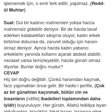
işlememek için, o emir terk edilir, yapılmaz.
(Redd-
ül Muhtar)
Dul bir kadının mahremleri yoksa hacca
Sual:
mahremsiz gidebilir deniyor. Bir de hacda tavaf
ederken kalabalıktan sıkışma oluyor, kadın erkek
birbirine dokunsa da, zaruret olduğu için haram
olmaz deniyor. Ayrıca hacda kadın yabancı
erkeklerin yanında kollarını açarak abdest alabilir,
necaset varsa temizleyebilir, hacda günah olmaz
diyorlar. Bunlar doğru mudur?
CEVAP
Hiç biri doğru değildir. Çünkü haramdan kaçmak,
farzı yapmaktan önce gelir. Bir hadis-i şerifte,
(Çok
az bir günahtan kaçınmak, bütün cin ve
[nâfile]
insanların
ibadetleri toplamından daha
buyuruluyor. Her günah, Allahü teâlâya isyan
iyidir)
olduğundan, büyüktür; fakat bazısı, bazısına göre