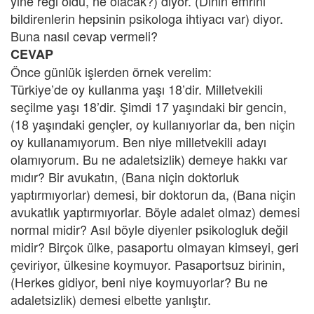
yine regl oldu, ne olacak?) diyor. (Dinin emrini
bildirenlerin hepsinin psikologa ihtiyacı var) diyor.
Buna nasıl cevap vermeli?
CEVAP
Önce günlük işlerden örnek verelim:
Türkiye’de oy kullanma yaşı 18’dir. Milletvekili
seçilme yaşı 18’dir. Şimdi 17 yaşındaki bir gencin,
(18 yaşındaki gençler, oy kullanıyorlar da, ben niçin
oy kullanamıyorum. Ben niye milletvekili adayı
olamıyorum. Bu ne adaletsizlik) demeye hakkı var
mıdır? Bir avukatın, (Bana niçin doktorluk
yaptırmıyorlar) demesi, bir doktorun da, (Bana niçin
avukatlık yaptırmıyorlar. Böyle adalet olmaz) demesi
normal midir? Asıl böyle diyenler psikologluk değil
midir? Birçok ülke, pasaportu olmayan kimseyi, geri
çeviriyor, ülkesine koymuyor. Pasaportsuz birinin,
(Herkes gidiyor, beni niye koymuyorlar? Bu ne
adaletsizlik) demesi elbette yanlıştır.