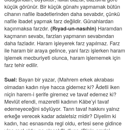
küçük görünür. Bir küçük günahı yapmamak bütün
cihanın nafile ibadetlerinden daha sevabdır, çünkü
nafile ibadet yapmak farz değildir. Günahlardan
kaçınmaksa farzdır.
Haramdan
(Rıyad-un-nasıhin)
kaçmanın sevabı, farzları yapmanın sevabından
daha fazladır. Haram işleyerek farz yapılmaz. Farz
ile haram bir araya gelince, yani farzı işlerken haram
işlemek mecburiyeti olunca, haram işlememek için
farz tehir edilir.
Bayan bir yazar, (Mahrem erkek akrabası
Sual:
olmadan kadın niye hacca gidemez ki? Âdetli iken
niçin harem-i şerife giremez ve tavaf edemez ki?
Mevlüt efendi, mazeretli kadının Kâbe’yi tavaf
edemeyeceğini söylüyor. Tanrı tavaf hakkını yalnız
erkeğe verecek kadar adaletsiz midir? Diyelim ki
kadın, hac esnasında regl oldu, ertesi sene gidince