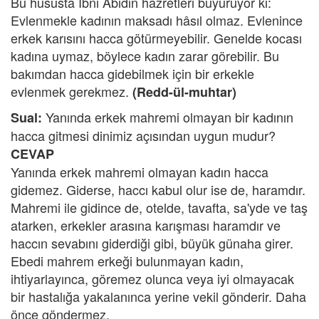
Bu hususta İbni Âbidin hazretleri buyuruyor ki:
Evlenmekle kadının maksadı hâsıl olmaz. Evlenince
erkek karısını hacca götürmeyebilir. Genelde kocası
kadına uymaz, böylece kadın zarar görebilir. Bu
bakımdan hacca gidebilmek için bir erkekle
evlenmek gerekmez.
(Redd-ül-muhtar)
Yanında erkek mahremi olmayan bir kadının
Sual:
hacca gitmesi dinimiz açısından uygun mudur?
CEVAP
Yanında erkek mahremi olmayan kadın hacca
gidemez. Giderse, haccı kabul olur ise de, haramdır.
Mahremi ile gidince de, otelde, tavafta, sa'yde ve taş
atarken, erkekler arasına karışması haramdır ve
haccın sevabını giderdiği gibi, büyük günaha girer.
Ebedi mahrem erkeği bulunmayan kadın,
ihtiyarlayınca, göremez olunca veya iyi olmayacak
bir hastalığa yakalanınca yerine vekil gönderir. Daha
önce göndermez.