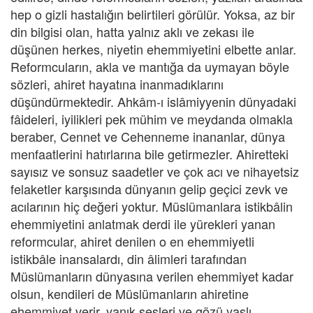
hep o gizli hastalığın belirtileri görülür. Yoksa, az bir
din bilgisi olan, hatta yalnız aklı ve zekası ile
düşünen herkes, niyetin ehemmiyetini elbette anlar.
Reformcuların, akla ve mantığa da uymayan böyle
sözleri, ahiret hayatına inanmadıklarını
düşündürmektedir. Ahkâm-ı islâmiyyenin dünyadaki
fâideleri, iyilikleri pek mühim ve meydanda olmakla
beraber, Cennet ve Cehenneme inananlar, dünya
menfaatlerini hatırlarına bile getirmezler. Ahiretteki
sayısız ve sonsuz saadetler ve çok acı ve nihayetsiz
felaketler karşısında dünyanın gelip geçici zevk ve
acılarının hiç değeri yoktur. Müslümanlara istikbâlin
ehemmiyetini anlatmak derdi ile yürekleri yanan
reformcular, ahiret denilen o en ehemmiyetli
istikbâle inansalardı, din âlimleri tarafından
Müslümanların dünyasına verilen ehemmiyet kadar
olsun, kendileri de Müslümanların ahiretine
ehemmiyet verir, yanık sesleri ve gözü yaşlı