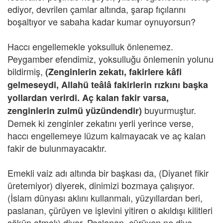
ediyor, devrilen çamlar altında, şarap fıçılarını
boşaltıyor ve sabaha kadar kumar oynuyorsun?
Haccı engellemekle yoksulluk önlenemez.
Peygamber efendimiz, yoksulluğu önlemenin yolunu
bildirmiş,
(Zenginlerin zekatı, fakirlere kâfi
gelmeseydi, Allahü teâlâ fakirlerin rızkını başka
yollardan verirdi. Aç kalan fakir varsa,
buyurmuştur.
zenginlerin zulmü yüzündendir)
Demek ki zenginler zekatını yerli yerince verse,
haccı engellemeye lüzum kalmayacak ve aç kalan
fakir de bulunmayacaktır.
Emekli vaiz adı altında bir başkası da, (Diyanet fikir
üretemiyor) diyerek, dinimizi bozmaya çalışıyor.
(İslam dünyası aklını kullanmalı, yüzyıllardan beri,
paslanan, çürüyen ve işlevini yitiren o akıldışı kilitleri
söküp atmalı) diyor. Paslanan, çürüyen ne diye