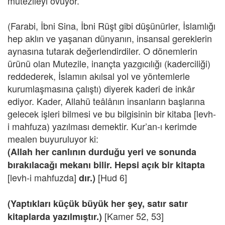
mutezileyi övüyor.
(Farabi, İbni Sina, İbni Rüşt gibi düşünürler, İslamlığı
hep aklın ve yaşanan dünyanın, insansal gereklerin
aynasına tutarak değerlendirdiler. O dönemlerin
ürünü olan Mutezile, inançta yazgıcılığı (kaderciliği)
reddederek, İslamın akılsal yol ve yöntemlerle
kurumlaşmasına çalıştı) diyerek kaderi de inkâr
ediyor. Kader, Allahü teâlânın insanların başlarına
gelecek işleri bilmesi ve bu bilgisinin bir kitaba [levh-
i mahfuza) yazılması demektir. Kur’an-ı kerimde
mealen buyuruluyor ki:
(Allah her canlının durduğu yeri ve sonunda
bırakılacağı mekanı bilir. Hepsi açık bir kitapta
[levh-i mahfuzda]
[Hud 6]
dır.)
(Yaptıkları küçük büyük her şey, satır satır
[Kamer 52, 53]
kitaplarda yazılmıştır.)