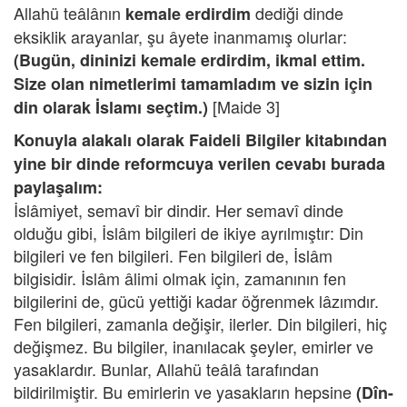
Allahü teâlânın
dediği dinde
kemale erdirdim
eksiklik arayanlar, şu âyete inanmamış olurlar:
(Bugün, dininizi kemale erdirdim, ikmal ettim.
Size olan nimetlerimi tamamladım ve sizin için
[Maide 3]
din olarak İslamı seçtim.)
Konuyla alakalı olarak Faideli Bilgiler kitabından
yine bir dinde reformcuya verilen cevabı burada
paylaşalım:
İslâmiyet, semavî bir dindir. Her semavî dinde
olduğu gibi, İslâm bilgileri de ikiye ayrılmıştır: Din
bilgileri ve fen bilgileri. Fen bilgileri de, İslâm
bilgisidir. İslâm âlimi olmak için, zamanının fen
bilgilerini de, gücü yettiği kadar öğrenmek lâzımdır.
Fen bilgileri, zamanla değişir, ilerler. Din bilgileri, hiç
değişmez. Bu bilgiler, inanılacak şeyler, emirler ve
yasaklardır. Bunlar, Allahü teâlâ tarafından
bildirilmiştir. Bu emirlerin ve yasakların hepsine
(Dîn-