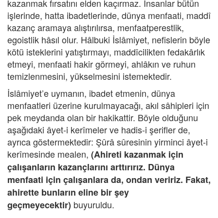
kazanmak fırsatını elden kaçırmaz. İnsanlar bütün
işlerinde, hatta ibadetlerinde, dünya menfaati, maddî
kazanç aramaya alıştırılırsa, menfaatperestlik,
egoistlik hâsıl olur. Hâlbuki İslâmiyet, nefislerin böyle
kötü isteklerini yatıştırmayı, maddîcilikten fedakârlık
etmeyi, menfaati hakir görmeyi, ahlâkın ve ruhun
temizlenmesini, yükselmesini istemektedir.
İslâmiyet’e uymanın, ibadet etmenin, dünya
menfaatleri üzerine kurulmayacağı, akıl sâhipleri için
pek meydanda olan bir hakikattir. Böyle olduğunu
aşağıdaki âyet-i kerîmeler ve hadis-i şerifler de,
ayrıca göstermektedir: Şûrâ sûresinin yirminci âyet-i
kerîmesinde mealen,
(Ahireti kazanmak için
çalışanların kazançlarını arttırırız. Dünya
menfaati için çalışanlara da, ondan veririz. Fakat,
ahirette bunların eline bir şey
buyuruldu.
geçmeyecektir)