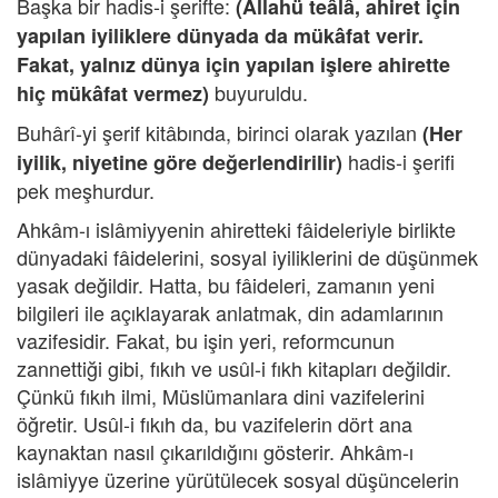
Başka bir hadis-i şerifte:
(Allahü teâlâ, ahiret için
yapılan iyiliklere dünyada da mükâfat verir.
Fakat, yalnız dünya için yapılan işlere ahirette
buyuruldu.
hiç mükâfat vermez)
Buhârî-yi şerif kitâbında, birinci olarak yazılan
(Her
hadis-i şerifi
iyilik, niyetine göre değerlendirilir)
pek meşhurdur.
Ahkâm-ı islâmiyyenin ahiretteki fâideleriyle birlikte
dünyadaki fâidelerini, sosyal iyiliklerini de düşünmek
yasak değildir. Hatta, bu fâideleri, zamanın yeni
bilgileri ile açıklayarak anlatmak, din adamlarının
vazifesidir. Fakat, bu işin yeri, reformcunun
zannettiği gibi, fıkıh ve usûl-i fıkh kitapları değildir.
Çünkü fıkıh ilmi, Müslümanlara dini vazifelerini
öğretir. Usûl-i fıkıh da, bu vazifelerin dört ana
kaynaktan nasıl çıkarıldığını gösterir. Ahkâm-ı
islâmiyye üzerine yürütülecek sosyal düşüncelerin