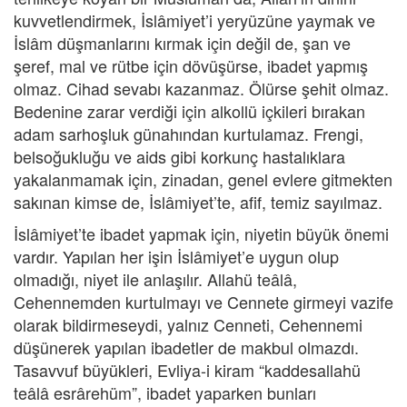
kuvvetlendirmek, İslâmiyet’i yeryüzüne yaymak ve
İslâm düşmanlarını kırmak için değil de, şan ve
şeref, mal ve rütbe için dövüşürse, ibadet yapmış
olmaz. Cihad sevabı kazanmaz. Ölürse şehit olmaz.
Bedenine zarar verdiği için alkollü içkileri bırakan
adam sarhoşluk günahından kurtulamaz. Frengi,
belsoğukluğu ve aids gibi korkunç hastalıklara
yakalanmamak için, zinadan, genel evlere gitmekten
sakınan kimse de, İslâmiyet’te, afif, temiz sayılmaz.
İslâmiyet’te ibadet yapmak için, niyetin büyük önemi
vardır. Yapılan her işin İslâmiyet’e uygun olup
olmadığı, niyet ile anlaşılır. Allahü teâlâ,
Cehennemden kurtulmayı ve Cennete girmeyi vazife
olarak bildirmeseydi, yalnız Cenneti, Cehennemi
düşünerek yapılan ibadetler de makbul olmazdı.
Tasavvuf büyükleri, Evliya-i kiram “kaddesallahü
teâlâ esrârehüm”, ibadet yaparken bunları