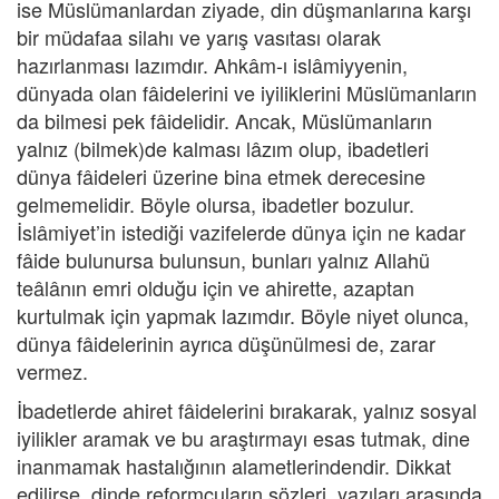
ise Müslümanlardan ziyade, din düşmanlarına karşı
bir müdafaa silahı ve yarış vasıtası olarak
hazırlanması lazımdır. Ahkâm-ı islâmiyyenin,
dünyada olan fâidelerini ve iyiliklerini Müslümanların
da bilmesi pek fâidelidir. Ancak, Müslümanların
yalnız (bilmek)de kalması lâzım olup, ibadetleri
dünya fâideleri üzerine bina etmek derecesine
gelmemelidir. Böyle olursa, ibadetler bozulur.
İslâmiyet’in istediği vazifelerde dünya için ne kadar
fâide bulunursa bulunsun, bunları yalnız Allahü
teâlânın emri olduğu için ve ahirette, azaptan
kurtulmak için yapmak lazımdır. Böyle niyet olunca,
dünya fâidelerinin ayrıca düşünülmesi de, zarar
vermez.
İbadetlerde ahiret fâidelerini bırakarak, yalnız sosyal
iyilikler aramak ve bu araştırmayı esas tutmak, dine
inanmamak hastalığının alametlerindendir. Dikkat
edilirse, dinde reformcuların sözleri, yazıları arasında