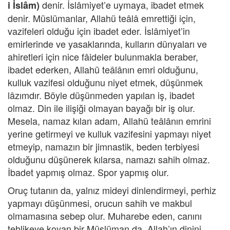
denir. İslâmiyet’e uymaya, ibadet etmek
i İslâm)
denir. Müslümanlar, Allahü teâlâ emrettiği için,
vazifeleri olduğu için ibadet eder. İslâmiyet’in
emirlerinde ve yasaklarında, kulların dünyaları ve
ahiretleri için nice fâideler bulunmakla beraber,
ibadet ederken, Allahü teâlânın emri olduğunu,
kulluk vazifesi olduğunu niyet etmek, düşünmek
lâzımdır. Böyle düşünmeden yapılan iş, ibadet
olmaz. Din ile ilişiği olmayan bayağı bir iş olur.
Mesela, namaz kılan adam, Allahü teâlânın emrini
yerine getirmeyi ve kulluk vazifesini yapmayı niyet
etmeyip, namazın bir jimnastik, beden terbiyesi
olduğunu düşünerek kılarsa, namazı sahih olmaz.
İbadet yapmış olmaz. Spor yapmış olur.
Oruç tutanın da, yalnız mideyi dinlendirmeyi, perhiz
yapmayı düşünmesi, orucun sahih ve makbul
olmamasına sebep olur. Muharebe eden, canını
tehlikeye koyan bir Müslüman da, Allah’ın dinini