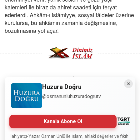
kalemleri ile biraz da ahiret saadeti için feryat
ederlerdi. Ahkâm-ı islâmiyye, sosyal fâideler üzerine
kurulursa, bu ahkâmın zamanla değişmesine,
bozulmasına yol açar.
Copyright © 2008 - Dinimiz İslam. Her Hakkı Saklıdır.
×
Huzura Doğru
Sitemizdeki bilgiler, bütün insanların istifadesi için
@osmanunluhuzuradogrutv
hazırlanmıştır. Orijinaline sadık kalmak şartıyla, izin
almaya gerek kalmadan, herkes istediği gibi alıp istifade
edebilir.
Kanala Abone Ol
Normal Siteyi Göster
İlahiyatçı-Yazar Osman Ünlü ile İslam, ahlaki değerler ve fıkıh