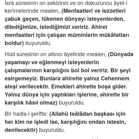
İsrâ sûresinin on sekizinci ve on dokuzuncu âyet-i
kerîmelerinde mealen,
(Menfaatleri ve lezzetleri
çabuk geçen, tükenen dünyayı isteyenlerden,
dilediğimize, istediğimizi veririz. Ahiret
menfaatleri için çalışan müminlerin mükâfatları
buyuruldu.
boldur)
Hûd sûresinin on altıncı âyetinde mealen,
(Dünyada
yaşamayı ve eğlenmeyi isteyenlerin
çalışmalarının karşılığını bol bol veririz. Bir şeyi
esirgemeyiz. Bunlara ahirette yalnız Cehennem
ateşi verilecektir. Emekleri ahirette boşa gider.
Yalnız dünya için yaptıkları işlerine, ahirette bir
buyuruldu.
karşılık hâsıl olmaz)
Bir hadis-i şerifte:
(Allahü teâlâdan başkası için
her kim ne işledi ise, karşılığını ondan istesin,
buyuruldu.
denilecektir)