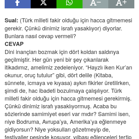
(Türk milleti fakir olduğu için hacca gitmemesi
Sual:
gerekir. Çünkü dinimiz israfı yasaklıyor) diyorlar.
Bunlara nasıl cevap vermeli?
CEVAP
Dini inançları bozmak için dört koldan saldırıya
geçilmiştir. Her gün yeni bir şey çıkarılarak
itikadımız, amelimiz zedeleniyor. “Hayzlı iken Kur’an
okunur, oruç tutulur” gibi, dört delile (Kitaba,
sünnete, icmaya ve kıyasa) aykırı fikirler üretilirken,
şimdi de, hac ibadeti bozulmaya çalışılıyor. Türk
milleti fakir olduğu için hacca gitmemesi gerekirmiş.
Çünkü dinimiz israfı yasaklıyormuş. Acaba bu
sözlerinde samimiyet eseri var mıdır? Samimi isen,
niye Bodruma, Avrupa’ya, Amerika’ya eğlenmeye
gidiyorsun? Niye yoksulları gözetmeyip de,
festivaller peşinde koşuyor, yılbaşı eğlenceleri tertip