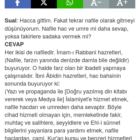
: Hacca gittim. Fakat tekrar nafile olarak gitmeyi
Sual
düşünüyorum. Nafile hac ve umre mi daha sevap,
yoksa fakirlere sadaka vermek mi?
CEVAP
Her ikisi de nafiledir. İmam-ı Rabbani hazretleri,
(Nafile, farzın yanında denizde damla bile değildir)
buyuruyor. O halde farz olan bir ibadeti yapmaya
çalışmalıdır. İbni Âbidin hazretleri, hac bahsinin
sonunda buyuruyor ki:
(Yazı ve propaganda ile [Doğru yazılmış din kitabı
vererek veya Medya ile] İslamiyet'e hizmet etmek,
nafile hacdan ve umreden daha sevaptır. Böyle
cihad hizmeti olmayan için, memleketinde fakir,
muhtaç ve salihlere, seyyidlere ve Ehl-i sünnet
bilgilerini yayanlara para yardımı etmek, nafile
haclardan, cami, Kur'an kursu ve benzeri hizmetleri