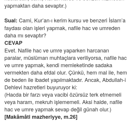
yapmaktan daha sevaptır.)
Cami, Kur’an-ı kerim kursu ve benzeri İslam’a
Sual:
faydası olan işleri yapmak, nafile hac ve umreden
daha mı sevaptır?
CEVAP
Evet. Nafile hac ve umre yaparken harcanan
paralar, müslüman muhtaçlara veriliyorsa, nafile hac
ve umre yapmak, kendi memleketinde sadaka
vermekten daha efdal olur. Çünkü, hem mal ile, hem
de beden ile ibadet yapılmaktadır. Ancak, Abdullah-i
Dehlevi hazretleri buyuruyor ki:
(Hacda bir farzı veya vacibi özürsüz terk etmemeli
veya haram, mekruh işlememeli. Aksi halde, nafile
hac ve umre yapmak sevap değil günah olur.)
[Makâmâti mazheriyye, m.26]