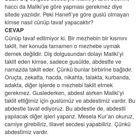
haccı da Maliki’ye göre yapması gerekmez diye
sitede yazılıdır. Peki Hanefi’ye göre guslü olmayan
kimse nasıl cünüp tavaf yapacaktır?
CEVAP
Cünüp tavaf edilmiyor ki. Bir mezhebin bir kısmını
taklit, her konuda tamamen o mezhebe uymak
demek değildir. Diş dolgusundan dolayı Maliki’yi
taklit eden kimse, sadece gusülde, abdestte ve
namazda taklit eder. Çünkü bunlar birbirine bağlıdır.
Oruçta, zekatta, hacda, nikahta, talakta, kurbanda,
adakta, diğer işlerde o mezhebi taklit etmek
gerekmez. Guslederken, abdest alırken Maliki’yi
taklit ettiğimiz için guslümüz ve abdestimiz vardır. Bu
abdestle tavaf ediyoruz. Bu abdestle de, abdestli
yapılacak diğer işleri yaparız. Mesela Kur’an okuruz,
camiye girebiliriz, tilavet secdesi yapabiliriz. Çünkü
abdestimiz vardır.