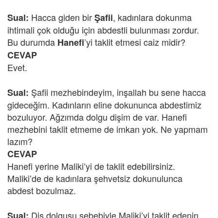
Hacca giden bir
, kadınlara dokunma
Sual:
Şafii
ihtimali çok olduğu için abdestli bulunması zordur.
Bu durumda
’yi taklit etmesi caiz midir?
Hanefi
CEVAP
Evet.
Şafii mezhebindeyim, inşallah bu sene hacca
Sual:
gideceğim. Kadınların eline dokununca abdestimiz
bozuluyor. Ağzımda dolgu dişim de var. Hanefi
mezhebini taklit etmeme de imkan yok. Ne yapmam
lazım?
CEVAP
Hanefi yerine Maliki’yi de taklit edebilirsiniz.
Maliki’de de kadınlara şehvetsiz dokunulunca
abdest bozulmaz.
Diş dolgusu sebebiyle Maliki’yi taklit edenin,
Sual: