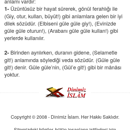
anlamı vardır:
Üzüntüsüz bir hayat sürerek, gönül ferahlığı ile
1-
(Giy, otur, kullan, büyüt!) gibi anlamlara gelen bir iyi
dilek sözüdür. (Elbiseni güle güle giy!), (Evinizde
güle güle oturun!), (Arabanı güle güle kullan!) gibi
yerlerde kullanılır.
Birinden ayrılırken, duranın gidene, (Selametle
2-
git!) anlamında söylediği veda sözüdür. (Güle güle
git!) denir. Güle güle’nin, (Gül’e git!) gibi bir mânâsı
yoktur.
Copyright © 2008 - Dinimiz İslam. Her Hakkı Saklıdır.
Sitemizdeki bilgiler, bütün insanların istifadesi için