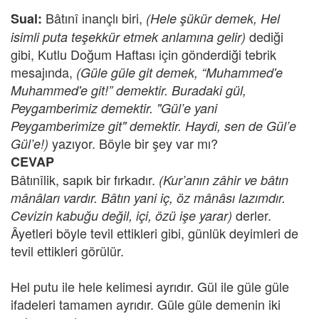
Bâtınî inançlı biri,
Sual:
(Hele şükür demek, Hel
dediği
isimli puta teşekkür etmek anlamına gelir)
gibi, Kutlu Doğum Haftası için gönderdiği tebrik
mesajında,
(Güle güle git demek, “Muhammed'e
Muhammed'e git!” demektir. Buradaki gül,
Peygamberimiz demektir. "Gül’e yani
Peygamberimize git" demektir. Haydi, sen de Gül’e
yazıyor. Böyle bir şey var mı?
Gül’e!)
CEVAP
Bâtınîlik, sapık bir fırkadır.
(Kur’anın zâhir ve bâtın
mânâları vardır. Bâtın yani iç, öz mânâsı lazımdır.
derler.
Cevizin kabuğu değil, içi, özü işe yarar)
Âyetleri böyle tevil ettikleri gibi, günlük deyimleri de
tevil ettikleri görülür.
Hel putu ile hele kelimesi ayrıdır. Gül ile güle güle
ifadeleri tamamen ayrıdır. Güle güle demenin iki