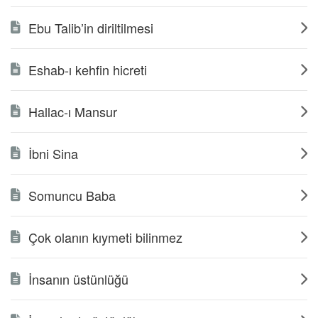
Ebu Talib’in diriltilmesi
Eshab-ı kehfin hicreti
Hallac-ı Mansur
İbni Sina
Somuncu Baba
Çok olanın kıymeti bilinmez
İnsanın üstünlüğü