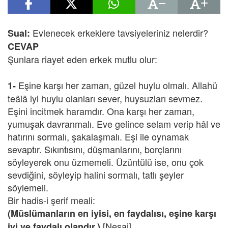
Evlenecek erkeklere tavsiyeleriniz nelerdir?
Sual:
CEVAP
Şunlara riayet eden erkek mutlu olur:
Eşine karşı her zaman, güzel huylu olmalı. Allahü
1-
teâlâ iyi huylu olanları sever, huysuzları sevmez.
Eşini incitmek haramdır. Ona karşı her zaman,
yumuşak davranmalı. Eve gelince selam verip hâl ve
hatırını sormalı, şakalaşmalı. Eşi ile oynamak
sevaptır. Sıkıntısını, düşmanlarını, borçlarını
söyleyerek onu üzmemeli. Üzüntülü ise, onu çok
sevdiğini, söyleyip halini sormalı, tatlı şeyler
söylemeli.
Bir hadis-i şerif meali:
(Müslümanların en iyisi, en faydalısı, eşine karşı
[Nesai]
iyi ve faydalı olandır.)