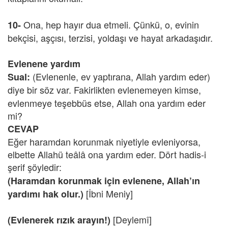
Ona, hep hayır dua etmeli. Çünkü, o, evinin
10-
bekçisi, aşçısı, terzisi, yoldaşı ve hayat arkadaşıdır.
Evlenene yardım
(Evlenenle, ev yaptırana, Allah yardım eder)
Sual:
diye
bir söz var. Fakirlikten evlenemeyen kimse,
evlenmeye teşebbüs etse, Allah ona yardım eder
mi?
CEVAP
Eğer haramdan korunmak niyetiyle evleniyorsa,
elbette Allahü teâlâ ona yardım eder. Dört hadis-i
şerif şöyledir:
(Haramdan korunmak için evlenene, Allah’ın
[İbni Meniy]
yardımı hak olur.)
[Deylemî]
(Evlenerek rızık arayın!)