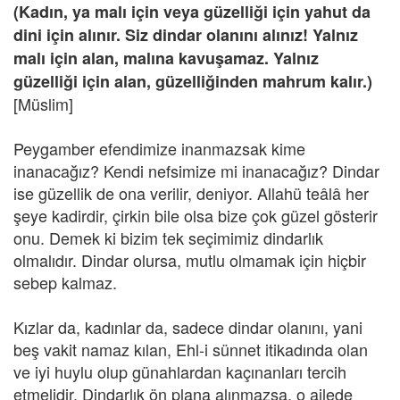
(Kadın, ya malı için veya güzelliği için yahut da
dini için alınır. Siz dindar olanını alınız! Yalnız
malı için alan, malına kavuşamaz. Yalnız
güzelliği için alan, güzelliğinden mahrum kalır.)
[Müslim]
Peygamber efendimize inanmazsak kime
inanacağız? Kendi nefsimize mi inanacağız? Dindar
ise güzellik de ona verilir, deniyor. Allahü teâlâ her
şeye kadirdir, çirkin bile olsa bize çok güzel gösterir
onu. Demek ki bizim tek seçimimiz dindarlık
olmalıdır. Dindar olursa, mutlu olmamak için hiçbir
sebep kalmaz.
Kızlar da, kadınlar da, sadece dindar olanını, yani
beş vakit namaz kılan, Ehl-i sünnet itikadında olan
ve iyi huylu olup günahlardan kaçınanları tercih
etmelidir. Dindarlık ön plana alınmazsa, o ailede