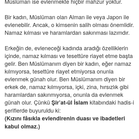
Müslüman ise evlenmekte hiçbir mahzur yoktur.
Bir kadın, Müslüman olan Alman ile veya Japon ile
evlenebilir. Ancak, o kimsenin salih olması önemlidir.
Namaz kılması ve haramlardan sakınması lazımdır.
Erkeğin de, evleneceği kadında aradığı özelliklerin
içinde, namaz kılması ve tesettüre riayet etme başta
gelir. Ben Müslümanım diyen bir kadın, eğer namaz
kılmıyorsa, tesettüre riayet etmiyorsa onunla
evlenmek günah olur. Ben Müslümanım diyen bir
erkek de, namaz kılmıyorsa, içki, zina, hırsızlık gibi
haramlardan sakınmıyorsa, onunla da evlenmek
günah olur. Çünkü
kitabındaki hadis-i
Şir’at-ül İslam
şeriflerde buyuruldu ki:
(Kızını fâsıkla evlendirenin duası ve ibadetleri
kabul olmaz.)