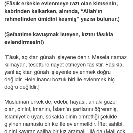
(Fâsık erkekle evlenmeye razı olan kimsenin,
kabrinden kalkarken, alnında, “Allah’ın
rahmetinden ümidini kesmiş” yazısı bulunur.)
(Şefaatime kavuşmak isteyen, kızını fâsıkla
evlendirmesin!)
[Fâsık, açıktan günah işleyene denir. Mesela namaz
kılmayan, tesettüre riayet etmeyen fâsıktır. Fâsıkla,
yani açıktan günah işleyenle evlenmek doğru
değildir. Hele inancı bozuk biri ile evlenmek hiç
doğru değildir.]
Müslüman erkek de, edebi, hayâsı, ahlakı güzel
olan, dinini, imanını, İslam’ın şartlarını öğrenmiş,
İslamiyet’e uyan, sokakta dinin emrettiği şekilde
giyinen namuslu bir kız ile evlenmelidir. İffet sahibi,
dinini kayıran saliha bir kız aramalı, illâ da (Malı çok,