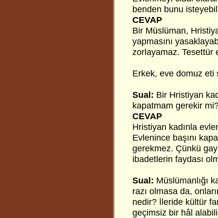
benden bunu isteyebil
CEVAP
Bir Müslüman, Hristiy
yapmasını yasaklayabi
zorlayamaz. Tesettür et
Erkek, eve domuz eti 
Sual:
Bir Hristiyan ka
kapatmam gerekir mi
CEVAP
Hristiyan kadınla evl
Evlenince başını kapa
gerekmez. Çünkü gayr
ibadetlerin faydası ol
Sual:
Müslümanlığı ka
razı olmasa da, onlar
nedir? İleride kültür f
geçimsiz bir hâl alabil