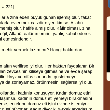
ra 221]
nlarla zina eden büyük günah işlemiş olur, fakat
nlarla evlenmek caizdir diyen kimse, Allahü
emiş olur, hafife almış olur. Kâfir olması, zina
ğil, Allahü teâlânın emrini yanlış kabul ederek
l etmesindendir.
a mehir vermek lazım mı? Hangi haklardan
 altın verilirse iyi olur. Her haktan faydalanır. Bir
lan zevcesinin kiliseye gitmesine ve evde şarap
lir. Hayz ve nifas sonunda, gusletmeye
 da zorlayamaz, örtünmesini sağlarsa iyi olur.
ollandalı kadınla konuşuyor. Kadın domuz etini
daşımsa, kadının domuz eti yemeyi bırakmasını
erse, erkek bu domuz eti işini evinde istemiyor.
k düşünüyorlar. Kadın diyor ki (Erkek arkadaşım