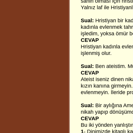
sahih olması için hrist
Yalnız laf ile Hristiyan
Sual:
Hristiyan bir k
kadınla evlenmek tahr
işledim, yoksa ömür 
CEVAP
Hristiyan kadınla evl
işlenmiş olur.
Sual:
Ben ateistim. M
CEVAP
Ateist iseniz dinen ni
kızın kanına girmeyi
evlenmeyin. İleride pr
Sual:
Bir aylığına Ame
nikah yapıp dönüşü
CEVAP
Bu iki yönden yanlıştır
1
- Dinimizde kitaplı k