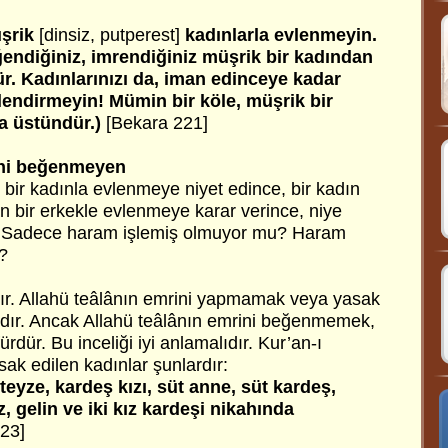
üşrik
[dinsiz, putperest]
kadınlarla evlenmeyin.
eğendiğiniz, imrendiğiniz müşrik bir kadından
r. Kadınlarınızı da, iman edinceye kadar
lendirmeyin! Mümin bir köle, müşrik bir
ha üstündür.)
[Bekara 221]
ini beğenmeyen
z bir kadınla evlenmeye niyet edince, bir kadın
bir erkekle evlenmeye karar verince, niye
? Sadece haram işlemiş olmuyor mu? Haram
i?
ıdır. Allahü teâlânın emrini yapmamak veya yasak
dır. Ancak Allahü teâlânın emrini beğenmemek,
rdür. Bu inceliği iyi anlamalıdır. Kur’an-ı
ak edilen kadınlar şunlardır:
 teyze, kardeş kızı, süt anne, süt kardeş,
z, gelin ve iki kız kardeşi nikahında
 23]