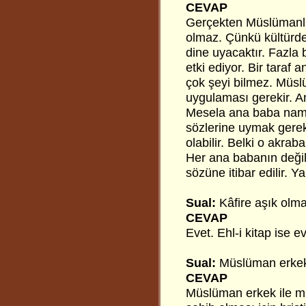
CEVAP
Gerçekten Müslümanlığ
olmaz. Çünkü kültürden
dine uyacaktır. Fazla b
etki ediyor. Bir taraf
çok şeyi bilmez. Müslü
uygulaması gerekir. A
Mesela ana baba namaz
sözlerine uymak gere
olabilir. Belki o akra
Her ana babanın değil,
sözüne itibar edilir. Y
Sual:
Kâfire aşık olma
CEVAP
Evet. Ehl-i kitap ise e
Sual:
Müslüman erkek i
CEVAP
Müslüman erkek ile mü