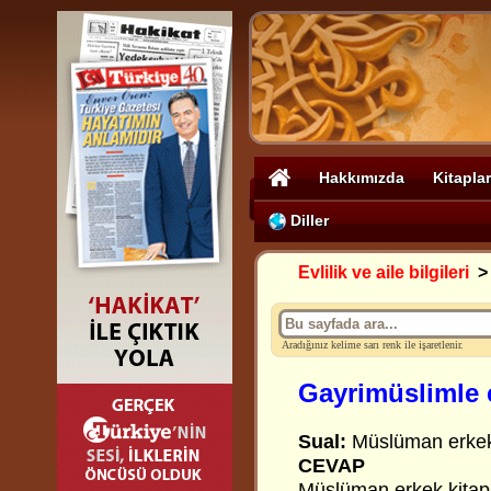
Hakkımızda
Kitaplar
Diller
Evlilik ve aile bilgileri
Aradığınız kelime sarı renk ile işaretlenir.
Gayrimüslimle
Sual:
Müslüman erkek 
CEVAP
Müslüman erkek kitapsı