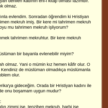
iyan denilen kadının ehl-i kitap olması lazımdır.
lık olmaz.
adınla evlendim. Sonradan öğrendim ki Hristiyan
imen mekruh imiş. Bir kere mi tahrimen mekruh
boyu mu tahrimen mekruh işliyorum?
enmek tahrimen mekruhtur. Bir kere mekruh
üslüman bir bayanla evlenebilir miyim?
kah olmaz. Yani o mümin kız hemen kâfir olur. O
n. Kendiniz de müslüman olmadıkça müslümanla
oblem olur.
rika'ya gideceğim. Orada bir Hristiyan kadını ile
mde onu boşamam uygun mudur?
:
adın zimmi ise, tenzihen mekruh, harbi ise