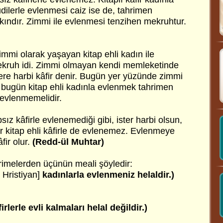
dilerle evlenmesi caiz ise de, tahrimen
ındır. Zimmi ile evlenmesi tenzihen mekruhtur.
zimmi olarak yaşayan kitap ehli kadın ile
kruh idi. Zimmi olmayan kendi memleketinde
re harbi kâfir denir. Bugün yer yüzünde zimmi
n bugün kitap ehli kadınla evlenmek tahrimen
 evlenmemelidir.
ız kâfirle evlenemediği gibi, ister harbi olsun,
ir kitap ehli kâfirle de evlenemez. Evlenmeye
fir olur.
(Redd-ül Muhtar)
kerimelerden üçünün meali şöyledir:
 Hristiyan]
kadınlarla evlenmeniz helaldir.)
irlerle evli kalmaları helal değildir.)