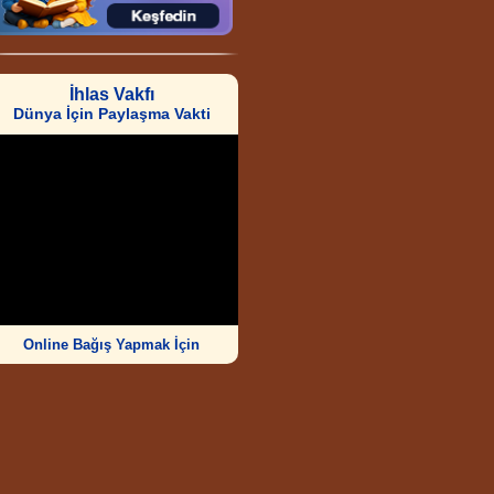
İhlas Vakfı
Dünya İçin Paylaşma Vakti
Online Bağış Yapmak İçin