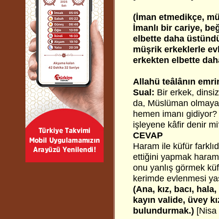
(İman etmedikçe, m
İmanlı bir cariye, b
elbette daha üstündü
müşrik erkeklerle ev
erkekten elbette da
Allahü teâlânın emr
Sual:
Bir erkek, dinsi
da, Müslüman olmayan 
hemen imanı gidiyor
işleyene kâfir denir m
CEVAP
Haram ile küfür farkl
ettiğini yapmak haram
onu yanlış görmek küfü
kerimde evlenmesi yas
(Ana, kız, bacı, hala,
kayın valide, üvey kı
bulundurmak.)
[Nisa