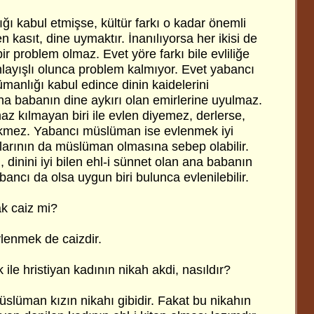
ı kabul etmişse, kültür farkı o kadar önemli
 kasıt, dine uymaktır. İnanılıyorsa her ikisi de
ir problem olmaz. Evet yöre farkı bile evliliğe
 anlayışlı olunca problem kalmıyor. Evet yabancı
manlığı kabul edince dinin kaidelerini
na babanın dine aykırı olan emirlerine uyulmaz.
 kılmayan biri ile evlen diyemez, derlerse,
kmez. Yabancı müslüman ise evlenmek iyi
balarının da müslüman olmasına sebep olabilir.
 dinini iyi bilen ehl-i sünnet olan ana babanın
abancı da olsa uygun biri bulunca evlenilebilir.
k caiz mi?
vlenmek de caizdir.
le hristiyan kadının nikah akdi, nasıldır?
slüman kızın nikahı gibidir. Fakat bu nikahın