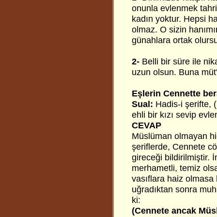
onunla evlenmek tahri
kadın yoktur. Hepsi ha
olmaz. O sizin hanımı
günahlara ortak olurs
2-
Belli bir süre ile n
uzun olsun. Buna müt'
Eşlerin Cennette ber
Sual:
Hadis-i şerifte, 
ehli bir kızı sevip ev
CEVAP
Müslüman olmayan hiç
şeriflerde, Cennete cö
gireceği bildirilmiştir
merhametli, temiz ols
vasıflara haiz olmasa 
uğradıktan sonra muha
ki:
(Cennete ancak Müsl