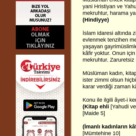
yani Hristiyan ve Yahu
mekruhtur, harama yak
(Hindiyye)
İslam idaresi altında 
evlenmek tenzihen me
yaşayan gayrimüslimle
kâfir yoktur. Onun içi
mekruhtur. Zaruretsiz
Müslüman kadın, kitaps
ister zimmi olsun hiçb
karar verdiği zaman kâ
Konu ile ilgili âyet-i 
(Kitap ehli
[Yahudi ve
[Maide 5]
(İmanlı kadınların kâf
[Mümtehine 10]