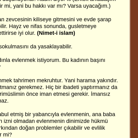
ir mi, yani bu hakkı var mı? Varsa uyacağım.)
an zevcesinin kiliseye gitmesini ve evde şarap
lir. Hayz ve nifas sonunda, gusletmeye
tirirse iyi olur.
(Nimet-i islam)
sokulmasını da yasaklayabilir.
dınla evlenmek istiyorum. Bu kadının başını
?
enmek tahrimen mekruhtur. Yani harama yakındır.
tmanız gerekmez. Hiç bir ibadeti yaptırmanız da
imüslimin önce iman etmesi gerekir. İmansız
maz.
bul etmiş bir yabancıyla evlenmenin, ana baba
ın izni olmadan evlenmenin dinimizde hükmü
arkından doğan problemler çıkabilir ve evlilik
ir mi?