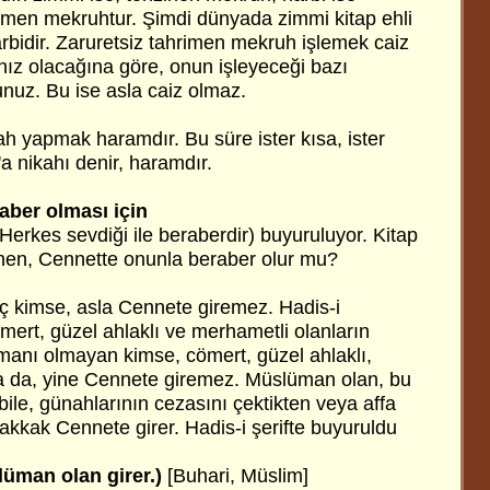
men mekruhtur. Şimdi dünyada zimmi kitap ehli
rbidir. Zaruretsiz tahrimen mekruh işlemek caiz
nız olacağına göre, onun işleyeceği bazı
unuz. Bu ise asla caiz olmaz.
ikah yapmak haramdır. Bu süre ister kısa, ister
a nikahı denir, haramdır.
aber olması için
(Herkes sevdiği ile beraberdir) buyuruluyor. Kitap
lenen, Cennette onunla beraber olur mu?
 kimse, asla Cennete giremez. Hadis-i
mert, güzel ahlaklı ve merhametli olanların
. İmanı olmayan kimse, cömert, güzel ahlaklı,
a da, yine Cennete giremez. Müslüman olan, bu
bile, günahlarının cezasını çektikten veya affa
kkak Cennete girer. Hadis-i şerifte buyuruldu
üman olan girer.)
[Buhari, Müslim]