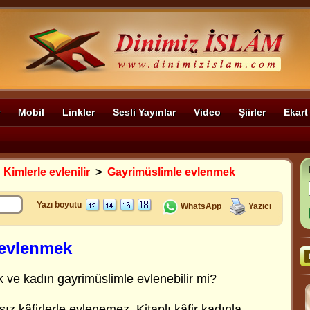
Mobil
Linkler
Sesli Yayınlar
Video
Şiirler
Ekart
>
Kimlerle evlenilir
>
Gayrimüslimle evlenmek
Yazı boyutu
WhatsApp
Yazıcı
 evlenmek
ve kadın gayrimüslimle evlenebilir mi?
z kâfirlerle evlenemez. Kitaplı kâfir kadınla