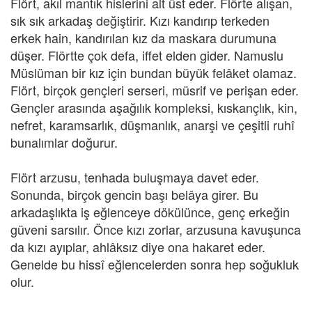
Flört, akıl mantık hislerini alt üst eder. Flörte alışan,
sık sık arkadaş değiştirir. Kızı kandırıp terkeden
erkek hain, kandırılan kız da maskara durumuna
düşer. Flörtte çok defa, iffet elden gider. Namuslu
Müslüman bir kız için bundan büyük felâket olamaz.
Flört, birçok gençleri serseri, müsrif ve perişan eder.
Gençler arasında aşağılık kompleksi, kıskançlık, kin,
nefret, karamsarlık, düşmanlık, anarşi ve çeşitli ruhî
bunalımlar doğurur.
Flört arzusu, tenhada buluşmaya davet eder.
Sonunda, birçok gencin başı belâya girer. Bu
arkadaşlıkta iş eğlenceye dökülünce, genç erkeğin
güveni sarsılır. Önce kızı zorlar, arzusuna kavuşunca
da kızı ayıplar, ahlâksız diye ona hakaret eder.
Genelde bu hissî eğlencelerden sonra hep soğukluk
olur.