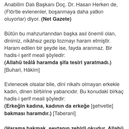
Anabilim Dalı Başkanı Doç. Dr. Hasan Herken de,
(Flörtle evlenenler, boşanmaya daha yatkın
oluyorlar) diyor.
(Net Gazete)
Bütün bu mahzurlarından başka asıl önemli olan,
dinimiz, nikâhsız gezip tozmayı haram etmiştir.
Haram edilen bir şeyde ise, fayda aranmaz. Bir
hadis-i şerif meali şöyledir:
(Allahü teâlâ haramda şifa tesiri yaratmadı.)
[Buhari, Hâkim]
Evlenecek olsalar bile, dini nikahı olmayan erkekle
kadın, dinen birbirine yabancıdır. Bu konudaki birkaç
hadis-i şerif meali şöyledir:
[şehvetle]
(Erkeğin kadına, kadının da erkeğe
[Taberani]
bakması haramdır.)
(Harama bakmak, şeytanın zehirli okudur. Allahü