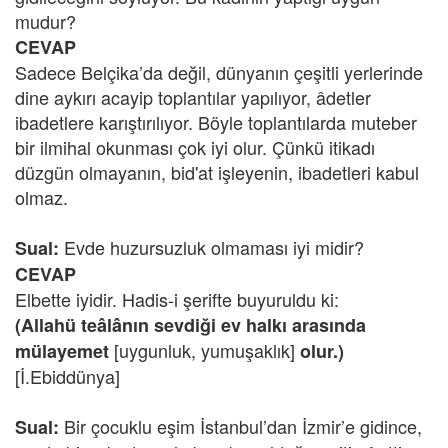
mudur?
CEVAP
Sadece Belçika’da değil, dünyanın çeşitli yerlerinde
dine aykırı acayip toplantılar yapılıyor, âdetler
ibadetlere karıştırılıyor. Böyle toplantılarda muteber
bir ilmihal okunması çok iyi olur. Çünkü itikadı
düzgün olmayanın, bid'at işleyenin, ibadetleri kabul
olmaz.
Evde huzursuzluk olmaması iyi midir?
Sual:
CEVAP
Elbette iyidir. Hadis-i şerifte buyuruldu ki:
(Allahü teâlânın sevdiği ev halkı arasında
[uygunluk, yumuşaklık]
mülayemet
olur.)
[İ.Ebiddünya]
Bir çocuklu eşim İstanbul’dan İzmir’e gidince,
Sual: