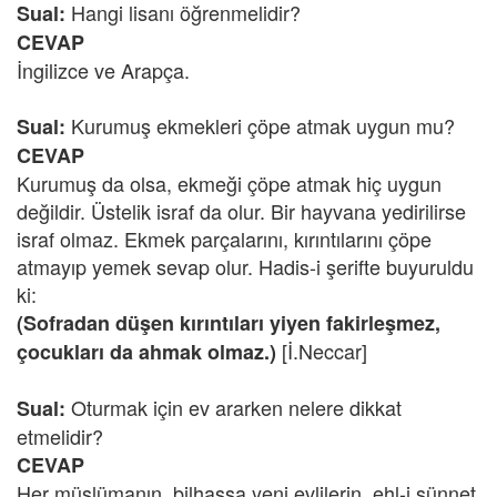
Hangi lisanı öğrenmelidir?
Sual:
CEVAP
İngilizce ve Arapça.
Kurumuş ekmekleri çöpe atmak uygun mu?
Sual:
CEVAP
Kurumuş da olsa, ekmeği çöpe atmak hiç uygun
değildir. Üstelik israf da olur. Bir hayvana yedirilirse
israf olmaz. Ekmek parçalarını, kırıntılarını çöpe
atmayıp yemek sevap olur. Hadis-i şerifte buyuruldu
ki:
(Sofradan düşen kırıntıları yiyen fakirleşmez,
[İ.Neccar]
çocukları da ahmak olmaz.)
Oturmak için ev ararken nelere dikkat
Sual:
etmelidir?
CEVAP
Her müslümanın, bilhassa yeni evlilerin, ehl-i sünnet