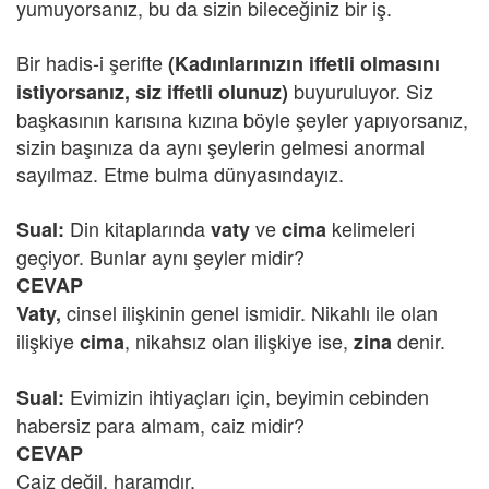
yumuyorsanız, bu da sizin bileceğiniz bir iş.
Bir hadis-i şerifte
(Kadınlarınızın iffetli olmasını
buyuruluyor. Siz
istiyorsanız, siz iffetli olunuz)
başkasının karısına kızına böyle şeyler yapıyorsanız,
sizin başınıza da aynı şeylerin gelmesi anormal
sayılmaz. Etme bulma dünyasındayız.
Din kitaplarında
ve
kelimeleri
Sual:
vaty
cima
geçiyor. Bunlar aynı şeyler midir?
CEVAP
cinsel ilişkinin genel ismidir. Nikahlı ile olan
Vaty,
ilişkiye
, nikahsız olan ilişkiye ise,
denir.
cima
zina
Evimizin ihtiyaçları için, beyimin cebinden
Sual:
habersiz para almam, caiz midir?
CEVAP
Caiz değil, haramdır.