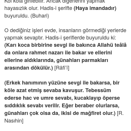
Kol kola girilebilir. Ancak diğerlerini yapmak
hayasızlık olur. Hadis-i şerifte
(Haya imandadır)
buyuruldu. (Buhari)
O dediğiniz işleri evde, insanların görmediği yerlerde
yapmak sevaptır. Hadis-i şeriflerde buyuruldu ki:
(Karı koca birbirine sevgi ile bakınca Allahü teâlâ
da onlara rahmet nazarı ile bakar ve ellerini
ellerine aldıklarında, günahları parmakları
[Râfi’î]
arasından dökülür.)
(Erkek hanımının yüzüne sevgi ile bakarsa, bir
köle azat etmiş sevaba kavuşur. Tebessüm
ederse hac ve umre sevabı, kucaklayıp öperse
sıddıklık sevabı verilir. Eğer beraber olurlarsa,
[R.
günahları çok olsa da, ikisi de mağfiret olur.)
Nasıhin]