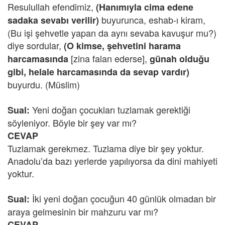
Resulullah efendimiz,
(Hanımıyla cima edene
buyurunca, eshab-ı kiram,
sadaka sevabı verilir)
(Bu işi şehvetle yapan da aynı sevaba kavuşur mu?)
diye sordular,
(O kimse, şehvetini harama
[zina falan ederse],
harcamasında
günah olduğu
gibi, helale harcamasında da sevap vardır)
buyurdu. (Müslim)
Yeni doğan çocukları tuzlamak gerektiği
Sual:
söyleniyor. Böyle bir şey var mı?
CEVAP
Tuzlamak gerekmez. Tuzlama diye bir şey yoktur.
Anadolu’da bazı yerlerde yapılıyorsa da dini mahiyeti
yoktur.
İki yeni doğan çocuğun 40 günlük olmadan bir
Sual:
araya gelmesinin bir mahzuru var mı?
CEVAP