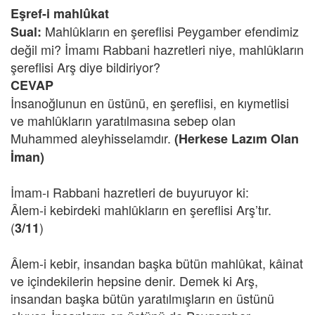
Eşref-i mahlûkat
Mahlûkların en şereflisi Peygamber efendimiz
Sual:
değil mi? İmamı Rabbani hazretleri niye, mahlûkların
şereflisi Arş diye bildiriyor?
CEVAP
İnsanoğlunun en üstünü, en şereflisi, en kıymetlisi
ve mahlûkların yaratılmasına sebep olan
Muhammed aleyhisselamdır.
(Herkese Lazım Olan
İman)
İmam-ı Rabbani hazretleri de buyuruyor ki:
Âlem-i kebirdeki mahlûkların en şereflisi Arş’tır.
(
)
3/11
Âlem-i kebir, insandan başka bütün mahlûkat, kâinat
ve içindekilerin hepsine denir. Demek ki Arş,
insandan başka bütün yaratılmışların en üstünü