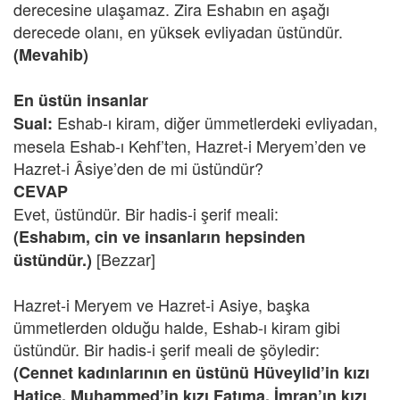
derecesine ulaşamaz. Zira Eshabın en aşağı
derecede olanı, en yüksek evliyadan üstündür.
(Mevahib)
En üstün insanlar
Eshab-ı kiram, diğer ümmetlerdeki evliyadan,
Sual:
mesela Eshab-ı Kehf’ten, Hazret-i Meryem’den ve
Hazret-i Âsiye’den de mi üstündür?
CEVAP
Evet, üstündür. Bir hadis-i şerif meali:
(Eshabım, cin ve insanların hepsinden
[Bezzar]
üstündür.)
Hazret-i Meryem ve Hazret-i Asiye, başka
ümmetlerden olduğu halde, Eshab-ı kiram gibi
üstündür. Bir hadis-i şerif meali de şöyledir:
(Cennet kadınlarının en üstünü Hüveylid’in kızı
Hatice, Muhammed’in kızı Fatıma, İmran’ın kızı