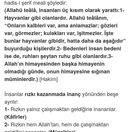
hadis-i şerif meali şöyledir:
(Allahü teâlâ, insanları üç kısım olarak yarattı:1-
Hayvanlar gibi olanlardır. Allahü teâlânın,
“Onların kalbleri var, ama anlamazlar; gözleri
var, görmezler; kulakları var, işitmezler. İşte
bunlar hayvanlar gibidir, hatta daha da aşağıdır”
buyurduğu kişilerdir.2- Bedenleri insan bedeni
ise de, ruhları şeytan ruhu gibi olanlardır.3-
Allah’ın himayesinden başka himayenin
olmadığı günde, onun himayesine sığınan
[Hakîm]
müminlerdir.)
İnsanlar
yönünden beşe
rızkı kazanmada
inanç
ayrılır:
Rızkın yalnız çalışmaktan geldiğine inananlar.
1-
(Kâfirler)
Rızkın hem Allah’tan, hem de çalışmaktan
2-
geldiğini sananlar.