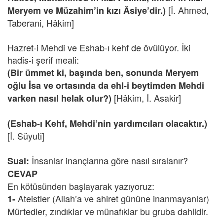
[İ. Ahmed,
Meryem ve Müzahim’in kızı Âsiye’dir.)
Taberani, Hâkim]
Hazret-i Mehdi ve Eshab-ı kehf de övülüyor. İki
hadis-i şerif meali:
(Bir ümmet ki, başında ben, sonunda Meryem
oğlu İsa ve ortasında da ehl-i beytimden Mehdi
[Hâkim, İ. Asakir]
varken nasıl helak olur?)
(Eshab-ı Kehf, Mehdi’nin yardımcıları olacaktır.)
[İ. Süyuti]
İnsanlar inançlarına göre nasıl sıralanır?
Sual:
CEVAP
En kötüsünden başlayarak yazıyoruz:
Ateistler (Allah’a ve ahiret gününe inanmayanlar)
1-
Mürtedler, zındıklar ve münafıklar bu gruba dahildir.