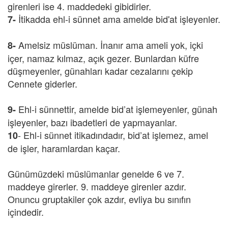
girenleri ise 4. maddedeki gibidirler.
İtikadda ehl-i sünnet ama amelde bid'at işleyenler.
7-
Amelsiz müslüman. İnanır ama ameli yok, içki
8-
içer, namaz kılmaz, açık gezer. Bunlardan küfre
düşmeyenler, günahları kadar cezalarını çekip
Cennete giderler.
Ehl-i sünnettir, amelde bid’at işlemeyenler, günah
9-
işleyenler, bazı ibadetleri de yapmayanlar.
- Ehl-i sünnet itikadındadır, bid’at işlemez, amel
10
de işler, haramlardan kaçar.
Günümüzdeki müslümanlar genelde 6 ve 7.
maddeye girerler. 9. maddeye girenler azdır.
Onuncu gruptakiler çok azdır, evliya bu sınıfın
içindedir.