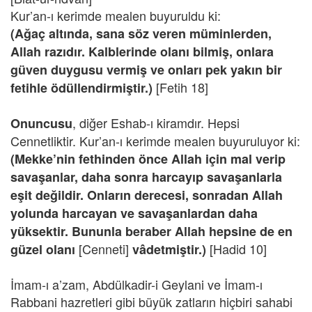
Kur’an-ı kerimde mealen buyuruldu ki:
(Ağaç altında, sana söz veren müminlerden,
Allah razıdır. Kalblerinde olanı bilmiş, onlara
güven duygusu vermiş ve onları pek yakın bir
[Fetih 18]
fetihle ödüllendirmiştir.)
, diğer Eshab-ı kiramdır. Hepsi
Onuncusu
Cennetliktir. Kur’an-ı kerimde mealen buyuruluyor ki:
(Mekke’nin fethinden önce Allah için mal verip
savaşanlar, daha sonra harcayıp savaşanlarla
eşit değildir. Onların derecesi, sonradan Allah
yolunda harcayan ve savaşanlardan daha
yüksektir. Bununla beraber Allah hepsine de en
[Cenneti]
[Hadid 10]
güzel olanı
vâdetmiştir.)
İmam-ı a’zam, Abdülkadir-i Geylani ve İmam-ı
Rabbani hazretleri gibi büyük zatların hiçbiri sahabi