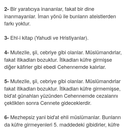
Bir yaratıcıya inananlar, fakat bir dine
2-
inanmayanlar. İman yönü ile bunların ateistlerden
farkı yoktur.
Ehl-i kitap (Yahudi ve Hristiyanlar).
3-
Mutezile, şii, cebriye gibi olanlar. Müslümandırlar,
4-
fakat itikadları bozuktur. İtikadları küfre girmişse
diğer kâfirler gibi ebedi Cehennemde kalırlar.
Mutezile, şii, cebriye gibi olanlar. Müslümandırlar
5-
fakat itikadları bozuktur. İtikadları küfre girmemişse,
bid'at günahları yüzünden Cehennemde cezalarını
çektikten sonra Cennete gideceklerdir.
Mezhepsiz yani bid'at ehli müslümanlar. Bunların
6-
da küfre girmeyenleri 5. maddedeki gibidirler, küfre