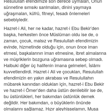
Resulullah efendimize son derece uymaları, Onun
sünnetine sımsıkı sarılmaları, dinini yaymaya
uğraşmaları, küfrü, fitneyi, fesadı önlemeleri
sebebiyledir.
Hazret-i Ali, her ne kadar, hazret-i Ebu Bekir’den
başka, herkesten önce Müslüman oldu ise de, o
zaman, çocuk, malsız ve Resulullah efendimizin
evinde, hizmetinde olduğu için, onun önce iman
etmesi, başkalarının iman etmesine, ibret almalarına
ve müşriklerin bozguna uğramasına sebep olmadı.
Halbuki diğer üç halifenin imana gelmeleri, İslâmı
kuvvetlendirdi. Hazret-i Ali ve çocukları, Resulullah
efendimizin en yakın akrabası ve Resulullahın
mübarek kanından oldukları için, hazret-i Ebu Bekir
ve hazret-i Ömer’den daha üstün denilebilir ise de,
bu üstünlükleri, her bakımdan üstünlük demek
değildir. Her bakımdan, o büyüklerin önünde
olmalarını sağlamaz. Hızır aleyhisselamın, Musa