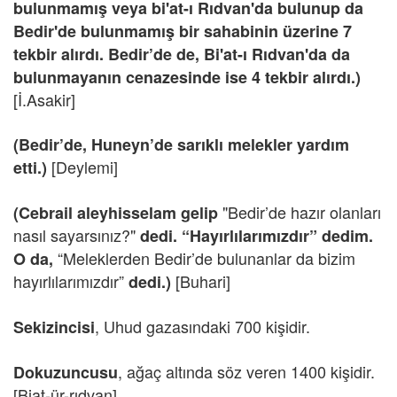
bulunmamış veya bi'at-ı Rıdvan'da bulunup da
Bedir'de bulunmamış bir sahabinin üzerine 7
tekbir alırdı. Bedir’de de, Bi'at-ı Rıdvan'da da
bulunmayanın cenazesinde ise 4 tekbir alırdı.)
[İ.Asakir]
(Bedir’de, Huneyn’de sarıklı melekler yardım
[Deylemi]
etti.)
"Bedir’de hazır olanları
(Cebrail aleyhisselam gelip
nasıl sayarsınız?"
dedi. “Hayırlılarımızdır” dedim.
“Meleklerden Bedir’de bulunanlar da bizim
O da,
hayırlılarımızdır”
[Buhari]
dedi.)
, Uhud gazasındaki 700 kişidir.
Sekizincisi
,
ağaç altında söz veren 1400 kişidir.
Dokuzuncusu
[Biat-ür-rıdvan]