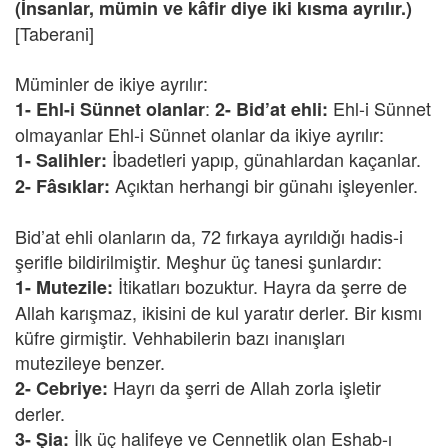
(İnsanlar, mümin ve kâfir diye iki kısma ayrılır.)
[Taberani]
Müminler de ikiye ayrılır:
:
Ehl-i Sünnet
1- Ehl-i Sünnet olanlar
2- Bid’at ehli:
olmayanlar Ehl-i Sünnet olanlar da ikiye ayrılır:
İbadetleri yapıp, günahlardan kaçanlar.
1- Salihler:
Açıktan herhangi bir günahı işleyenler.
2- Fâsıklar:
Bid’at ehli olanların da, 72 fırkaya ayrıldığı hadis-i
şerifle bildirilmiştir. Meşhur üç tanesi şunlardır:
İtikatları bozuktur. Hayra da şerre de
1-
Mutezile:
Allah karışmaz, ikisini de kul yaratır derler. Bir kısmı
küfre girmiştir. Vehhabilerin bazı inanışları
mutezileye benzer.
Hayrı da şerri de Allah zorla işletir
2- Cebriye:
derler.
İlk üç halifeye ve Cennetlik olan Eshab-ı
3- Şia: