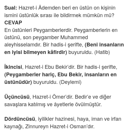
Hazret-i Âdemden beri en üstün on kişinin
Sual:
ismini üstünlük sırası ile bildirmek mümkün mü?
CEVAP
En üstünleri Peygamberlerdir. Peygamberlerin en
üstünü, son peygamber Muhammed
aleyhisselamdır. Bir hadis-i şerifte,
(Beni insanların
buyuruldu. (Hatib)
en iyisi bilmeyen kâfirdir)
,
Hazret-i Ebu Bekir’dir. Bir hadis-i şerifte,
İkincisi
(Peygamberler hariç, Ebu Bekir, insanların en
buyuruldu. (Deylemi)
üstünüdür)
, Hazret-i
Ömer’dir. Bedir’e ve diğer
Üçüncüsü
savaşlara katılmış ve âyetlerle övülmüştür.
, iyilikler hazinesi, haya, iman ve irfan
Dördüncüsü
kaynağı, Zinnureyn Hazret-i Osman’dır.