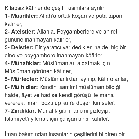
Kitapsız kâfirler de çeşitli kısımlara ayrılır:
Allah’a ortak koşan ve puta tapan
1- Müşrikler:
kâfirler,
Allah’a, Peygamberlere ve ahiret
2- Ateistler:
gününe inanmayan kâfirler,
Bir yaratıcı var dedikleri halde, hiç bir
3- Deistler:
dine ve peygambere inanmayan kâfirler,
Müslümanları aldatmak için
4- Münafıklar:
Müslüman görünen kâfirler,
Müslümanlıktan ayrılıp, kâfir olanlar,
5- Mürtedler:
Kendini samimi müslüman bildiği
6- Mülhidler:
halde, âyet ve hadise kendi görüşü ile mana
vererek, imanı bozulup küfre düşen kimseler,
Münafık gibi inancını gizleyip,
7- Zındıklar:
İslamiyet’i yıkmak için çalışan sinsi kâfirler.
İman bakımından insanların çeşitlerini bildiren bir