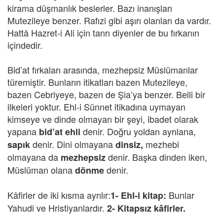
kirama düşmanlık beslerler. Bazı inanışları
Mutezileye benzer. Rafızi gibi aşırı olanları da vardır.
Hattâ Hazret-i Ali için tanrı diyenler de bu fırkanın
içindedir.
Bid’at fırkaları arasında, mezhepsiz Müslümanlar
türemiştir. Bunların itikatları bazen Mutezileye,
bazen Cebriyeye, bazen de Şia’ya benzer. Belli bir
ilkeleri yoktur. Ehl-i Sünnet itikadına uymayan
kimseye ve dinde olmayan bir şeyi, ibadet olarak
yapana
denir. Doğru yoldan ayrılana,
bid’at ehli
denir. Dini olmayana
mezhebi
sapık
dinsiz,
olmayana da
denir. Başka dinden iken,
mezhepsiz
Müslüman olana
denir.
dönme
Kâfirler de iki kısma ayrılır:
Bunlar
1- Ehl-i kitap:
Yahudi ve Hristiyanlardır.
2- Kitapsız kâfirler.