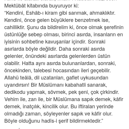
Mektûbât kitabında buyuruyor ki:
“Kendini, Eshâb-ı kiram gibi sanmak, ahmaklıktır.
Kendini, önce gelen büyüklere benzetmek ise,
cahilliktir. Şunu da bildirelim ki, önce olmak şerefinin
üstünlüğe sebep olması, birinci asırda, insanların en
iyisinin sohbetine kavuşanlar içindir. Sonraki
asırlarda böyle değildir. Daha sonraki asırda
gelenler, önündeki asırlarda gelenlerden üstün
olabilir. Hatta aynı asırda bulunanlardan, sonraki,
öncekinden, talebesi hocasından ileri geçebilir.
Allahü teâlâ, dil uzatanları, gaflet uykusundan
uyandırsın! Bir Müslümanı kabahatli sanarak,
dedikodu yapmak, sövmek, pek şeni, çok çirkindir.
Vehim ile, zan ile, bir Müslümana sapık demek, kâfir
demek, inatçılık, kincilik olur. Bu iftiraları yerinde
olmadığı zaman, söyleyenler sapık ve kâfir olur.
Böyle olduğunu hadîs-i şerif bildirmektedir.”