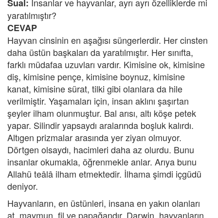
İnsanlar ve hayvanlar, ayrı ayrı özelliklerde mi
Sual:
yaratılmıştır?
CEVAP
Hayvan cinsinin en aşağısı süngerlerdir. Her cinsten
daha üstün başkaları da yaratılmıştır. Her sınıfta,
farklı müdafaa uzuvları vardır. Kimisine ok, kimisine
diş, kimisine pençe, kimisine boynuz, kimisine
kanat, kimisine sürat, tilki gibi olanlara da hile
verilmiştir. Yaşamaları için, insan aklını şaşırtan
şeyler ilham olunmuştur. Bal arısı, altı köşe petek
yapar. Silindir yapsaydı aralarında boşluk kalırdı.
Altıgen prizmalar arasında yer ziyan olmuyor.
Dörtgen olsaydı, hacimleri daha az olurdu. Bunu
insanlar okumakla, öğrenmekle anlar. Arıya bunu
Allahü teâlâ ilham etmektedir. İlhama şimdi içgüdü
deniyor.
Hayvanların, en üstünleri, insana en yakın olanları
at, maymun, fil ve papağandır. Darwin, hayvanların