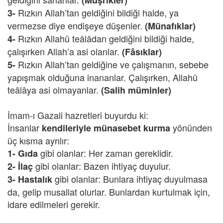
(Müşrikler)
Rızkın Allah’tan geldiğini bildiği halde, ya
3-
vermezse diye endişeye düşenler.
(Münafıklar)
Rızkın Allahü teâlâdan geldiğini bildiği halde,
4-
çalışırken Allah’a asi olanlar.
(Fâsıklar)
Rızkın Allah’tan geldiğine ve çalışmanın, sebebe
5-
yapışmak olduğuna inananlar. Çalışırken, Allahü
teâlâya asi olmayanlar.
(Salih müminler)
İmam-ı Gazali hazretleri buyurdu ki:
İnsanlar
yönünden
kendileriyle
münasebet kurma
üç kısma ayrılır:
gibi olanlar: Her zaman gereklidir.
1-
Gıda
gibi olanlar: Bazen ihtiyaç duyulur.
2-
İlaç
gibi olanlar: Bunlara ihtiyaç duyulmasa
3-
Hastalık
da, gelip musallat olurlar. Bunlardan kurtulmak için,
idare edilmeleri gerekir.