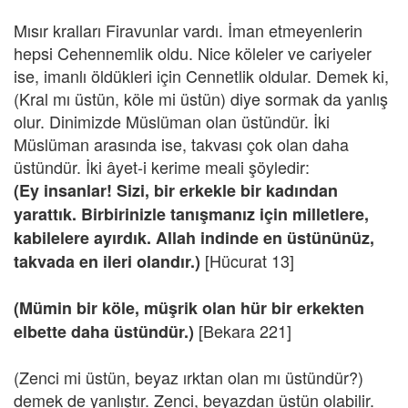
Mısır kralları Firavunlar vardı. İman etmeyenlerin
hepsi Cehennemlik oldu. Nice köleler ve cariyeler
ise, imanlı öldükleri için Cennetlik oldular. Demek ki,
(Kral mı üstün, köle mi üstün) diye sormak da yanlış
olur. Dinimizde Müslüman olan üstündür. İki
Müslüman arasında ise, takvası çok olan daha
üstündür. İki âyet-i kerime meali şöyledir:
(Ey insanlar! Sizi, bir erkekle bir kadından
yarattık. Birbirinizle tanışmanız için milletlere,
kabilelere ayırdık. Allah indinde en üstününüz,
[Hücurat 13]
takvada en ileri olandır.)
(Mümin bir köle, müşrik olan hür bir erkekten
[Bekara 221]
elbette daha üstündür.)
(Zenci mi üstün, beyaz ırktan olan mı üstündür?)
demek de yanlıştır. Zenci, beyazdan üstün olabilir.