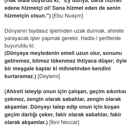
(Hak teâlâ buyurdu ki, "Ey dünya, bana hizmet
edene hizmetçi ol! Sana hizmet eden de senin
[Ebu Nuaym]
hizmetçin olsun.")
Dünyanın faydasız işlerinden uzak durmak, ahirete
yarayacak işler yapmak gerekir. Hadis-i şeriflerde
buyuruldu ki:
(Dünyaya meyledenin emeli uzun olur, sonunu
getiremez, bitmez tükenmez ihtiyaca düşer; öyle
bir meşgale kaplar ki mihnetinden kendini
[Deylemi]
kurtaramaz.)
(Ahireti isteyip onun için çalışan, geçim sıkıntısı
çekmez, zengin olarak sabahlar, zengin olarak
akşamlar. Dünyayı talep edip onun için koşan
geçim darlığı çeker, fakir olarak sabahlar, fakir
[İbni Neccar]
olarak akşamlar.)