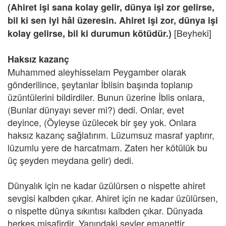
(Ahiret işi sana kolay gelir, dünya işi zor gelirse,
bil ki sen iyi hâl üzeresin. Ahiret işi zor, dünya işi
[Beyheki]
kolay gelirse, bil ki durumun kötüdür.)
Haksız kazanç
Muhammed aleyhisselam Peygamber olarak
gönderilince, şeytanlar İblisin başında toplanıp
üzüntülerini bildirdiler. Bunun üzerine İblis onlara,
(Bunlar dünyayı sever mi?) dedi. Onlar, evet
deyince, (Öyleyse üzülecek bir şey yok. Onlara
haksız kazanç sağlatırım. Lüzumsuz masraf yaptırır,
lüzumlu yere de harcatmam. Zaten her kötülük bu
üç şeyden meydana gelir) dedi.
Dünyalık için ne kadar üzülürsen o nispette ahiret
sevgisi kalbden çıkar. Ahiret için ne kadar üzülürsen,
o nispette dünya sıkıntısı kalbden çıkar. Dünyada
herkes misafirdir. Yanındaki şeyler emanettir.