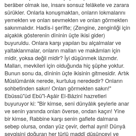
berâber olmak ise, insanı sonsuz felâkete ve zarara
sürükler. Onlarla konuşmaktan, onların lokmalarını
yemekten ve onları sevmekten ve onları görmekten
sakınmalıdır. Hadîs-i şerîfte; (Zengine, zenginliği için
alçaklık gösterenin dîninin üçte ikisi gider)
buyuruldu. Onlara karşı yapılan bu alçalmalar ve
yaltaklanmalar, onların malları ve makâmları için
midir, yoksa değil midir? İyi düşünmek lâzımdır.
Malları, mevkileri için olduğunda hiç şüphe yoktur.
Bunun sonu da, dîninin üçte ikisinin gitmesidir. Artık
Müslümânlık nerede, kurtuluş nerededir? Onların
sohbetinden sakın! Onları görmekten sakın!"
Ebüssü''ûd Ebü''l-Aşâir El-Bâzinî hazretleri
buyuruyor ki: "Bir kimse, seni dünyâlık şeylerle anar
ve senin yanında onları överse, ondan kaçın! Yine
bir kimse, Rabbine karşı senin gaflete dalmana
sebep olursa, ondan yüz çevir, derhal ayrıl! Dünyâ
sevgisini doğuran her türlü maddî düşünceyi ve