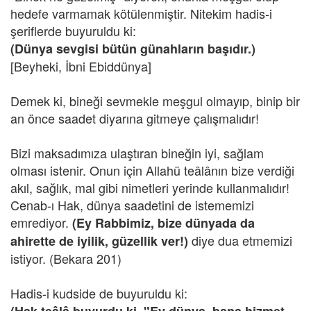
hedefe varmamak kötülenmiştir. Nitekim hadis-i
şeriflerde buyuruldu ki:
(Dünya sevgisi bütün günahların başıdır.)
[Beyheki, İbni Ebiddünya]
Demek ki, bineği sevmekle meşgul olmayıp, binip bir
an önce saadet diyarına gitmeye çalışmalıdır!
Bizi maksadımıza ulaştıran bineğin iyi, sağlam
olması istenir. Onun için Allahü teâlânın bize verdiği
akıl, sağlık, mal gibi nimetleri yerinde kullanmalıdır!
Cenab-ı Hak, dünya saadetini de istememizi
emrediyor.
(Ey Rabbimiz, bize dünyada da
diye dua etmemizi
ahirette de iyilik, güzellik ver!)
istiyor. (Bekara 201)
Hadis-i kudside de buyuruldu ki: