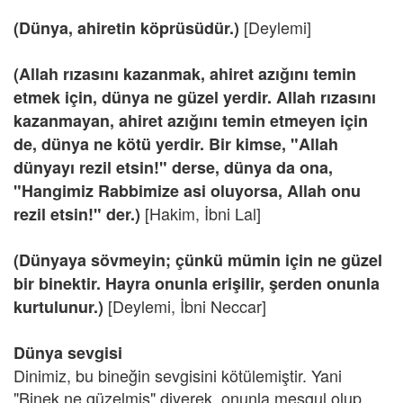
[Deylemi]
(Dünya, ahiretin köprüsüdür.)
(Allah rızasını kazanmak, ahiret azığını temin
etmek için, dünya ne güzel yerdir. Allah rızasını
kazanmayan, ahiret azığını temin etmeyen için
de, dünya ne kötü yerdir. Bir kimse, "Allah
dünyayı rezil etsin!" derse, dünya da ona,
"Hangimiz Rabbimize asi oluyorsa, Allah onu
[Hakim, İbni Lal]
rezil etsin!" der.)
(Dünyaya sövmeyin; çünkü mümin için ne güzel
bir binektir. Hayra onunla erişilir, şerden onunla
[Deylemi, İbni Neccar]
kurtulunur.)
Dünya sevgisi
Dinimiz, bu bineğin sevgisini kötülemiştir. Yani
"Binek ne güzelmiş" diyerek, onunla meşgul olup