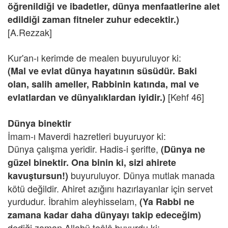
öğrenildiği ve ibadetler, dünya menfaatlerine alet
edildiği zaman fitneler zuhur edecektir.)
[A.Rezzak]
Kur'an-ı kerimde de mealen buyuruluyor ki:
(Mal ve evlat dünya hayatının süsüdür. Baki
olan, salih ameller, Rabbinin katında, mal ve
[Kehf 46]
evlatlardan ve dünyalıklardan iyidir.)
Dünya binektir
İmam-ı Maverdi hazretleri buyuruyor ki:
Dünya çalışma yeridir. Hadis-i şerifte,
(Dünya ne
güzel binektir. Ona binin ki, sizi ahirete
buyuruluyor. Dünya mutlak manada
kavuştursun!)
kötü değildir. Ahiret azığını hazırlayanlar için servet
yurdudur. İbrahim aleyhisselam,
(Ya Rabbi ne
zamana kadar daha dünyayı takip edeceğim)
dediği zaman Allahü teâlâ buyurdu ki: