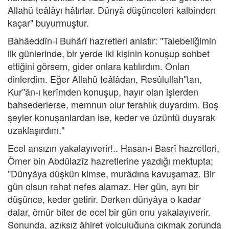
Allahü teâlâyı hâtırlar. Dünyâ düşünceleri kalbinden
kaçar" buyurmuştur.
Bahâeddîn-i Buhârî hazretleri anlatır: "Talebeliğimin
ilk günlerinde, bir yerde iki kişinin konuşup sohbet
ettiğini görsem, gider onlara katılırdım. Onları
dinlerdim. Eğer Allahü teâlâdan, Resûlullah''tan,
Kur''ân-ı kerîmden konuşup, hayır olan işlerden
bahsederlerse, memnun olur ferahlık duyardım. Boş
şeyler konuşanlardan ise, keder ve üzüntü duyarak
uzaklaşırdım."
Ecel ansızın yakalayıverir!.. Hasan-ı Basrî hazretleri,
Ömer bin Abdülazîz hazretlerine yazdığı mektupta;
"Dünyâya düşkün kimse, murâdına kavuşamaz. Bir
gün olsun rahat nefes alamaz. Her gün, ayrı bir
düşünce, keder getirir. Derken dünyâya o kadar
dalar, ömür biter de ecel bir gün onu yakalayıverir.
Sonunda, azıksız âhiret yolculuğuna çıkmak zorunda