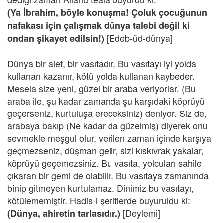
(Ya İbrahim, böyle konuşma! Çoluk çocuğunun
nafakası için çalışmak dünya talebi değil ki
[Edeb-üd-dünya]
ondan şikayet edilsin!)
Dünya bir alet, bir vasıtadır. Bu vasıtayı iyi yolda
kullanan kazanır, kötü yolda kullanan kaybeder.
Mesela size yeni, güzel bir araba veriyorlar. (Bu
araba ile, şu kadar zamanda şu karşıdaki köprüyü
geçerseniz, kurtuluşa ereceksiniz) deniyor. Siz de,
arabaya bakıp (Ne kadar da güzelmiş) diyerek onu
sevmekle meşgul olur, verilen zaman içinde karşıya
geçmezseniz, düşman gelir, sizi kıskıvrak yakalar,
köprüyü geçemezsiniz. Bu vasıta, yolcuları sahile
çıkaran bir gemi de olabilir. Bu vasıtaya zamanında
binip gitmeyen kurtulamaz. Dinimiz bu vasıtayı,
kötülememiştir. Hadis-i şeriflerde buyuruldu ki:
[Deylemi]
(Dünya, ahiretin tarlasıdır.)