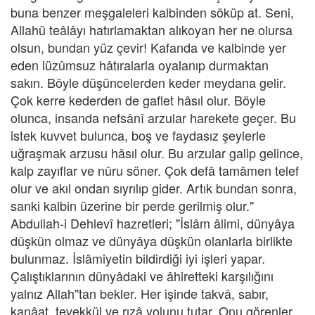
buna benzer meşgaleleri kalbinden söküp at. Seni,
Allahü teâlâyı hatırlamaktan alıkoyan her ne olursa
olsun, bundan yüz çevir! Kafanda ve kalbinde yer
eden lüzûmsuz hâtıralarla oyalanıp durmaktan
sakın. Böyle düşüncelerden keder meydana gelir.
Çok kerre kederden de gaflet hâsıl olur. Böyle
olunca, insanda nefsânî arzular harekete geçer. Bu
istek kuvvet bulunca, boş ve faydasız şeylerle
uğraşmak arzusu hâsıl olur. Bu arzular galip gelince,
kalp zayıflar ve nûru söner. Çok defâ tamâmen telef
olur ve akıl ondan sıyrılıp gider. Artık bundan sonra,
sanki kalbin üzerine bir perde gerilmiş olur."
Abdullah-i Dehlevî hazretleri; "İslâm âlimi, dünyâya
düşkün olmaz ve dünyâya düşkün olanlarla birlikte
bulunmaz. İslâmiyetin bildirdiği iyi işleri yapar.
Çalıştıklarının dünyâdaki ve âhiretteki karşılığını
yalnız Allah''tan bekler. Her işinde takvâ, sabır,
kanâat, tevekkül ve rızâ yolunu tutar. Onu görenler