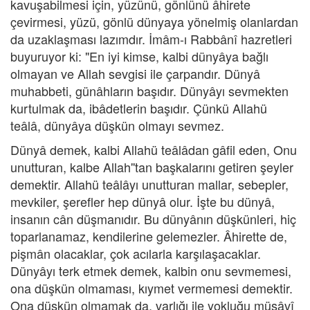
kavuşabilmesi için, yüzünü, gönlünü âhirete
çevirmesi, yüzü, gönlü dünyaya yönelmiş olanlardan
da uzaklaşması lazımdır. İmâm-ı Rabbânî hazretleri
buyuruyor ki: "En iyi kimse, kalbi dünyâya bağlı
olmayan ve Allah sevgisi ile çarpandır. Dünyâ
muhabbeti, günâhların başıdır. Dünyâyı sevmekten
kurtulmak da, ibâdetlerin başıdır. Çünkü Allahü
teâlâ, dünyâya düşkün olmayı sevmez.
Dünyâ demek, kalbi Allahü teâlâdan gâfil eden, Onu
unutturan, kalbe Allah''tan başkalarını getiren şeyler
demektir. Allahü teâlâyı unutturan mallar, sebepler,
mevkiler, şerefler hep dünyâ olur. İşte bu dünyâ,
insanın cân düşmanıdır. Bu dünyânın düşkünleri, hiç
toparlanamaz, kendilerine gelemezler. Âhirette de,
pişmân olacaklar, çok acılarla karşılaşacaklar.
Dünyâyı terk etmek demek, kalbin onu sevmemesi,
ona düşkün olmaması, kıymet vermemesi demektir.
Ona düşkün olmamak da, varlığı ile yokluğu müsâvî