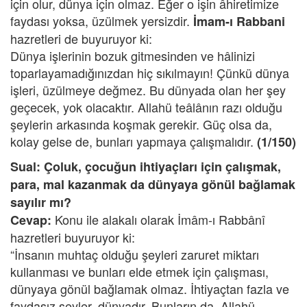
için olur, dünya için olmaz. Eğer o işin âhiretimize
faydası yoksa, üzülmek yersizdir.
İmam-ı Rabbani
hazretleri de buyuruyor ki:
Dünya işlerinin bozuk gitmesinden ve hâlinizi
toparlayamadığınızdan hiç sıkılmayın! Çünkü dünya
işleri, üzülmeye değmez. Bu dünyada olan her şey
geçecek, yok olacaktır. Allahü teâlânın razı olduğu
şeylerin arkasında koşmak gerekir. Güç olsa da,
kolay gelse de, bunları yapmaya çalışmalıdır.
(1/150)
Sual: Çoluk, çocuğun ihtiyaçları için çalışmak,
para, mal kazanmak da dünyaya gönül bağlamak
sayılır mı?
Konu ile alakalı olarak İmâm-ı Rabbânî
Cevap:
hazretleri buyuruyor ki:
“İnsanın muhtaç olduğu şeyleri zaruret miktarı
kullanması ve bunları elde etmek için çalışması,
dünyaya gönül bağlamak olmaz. İhtiyaçtan fazla ve
faydasız şeyler, dünyadır. Bunların da, Allahü