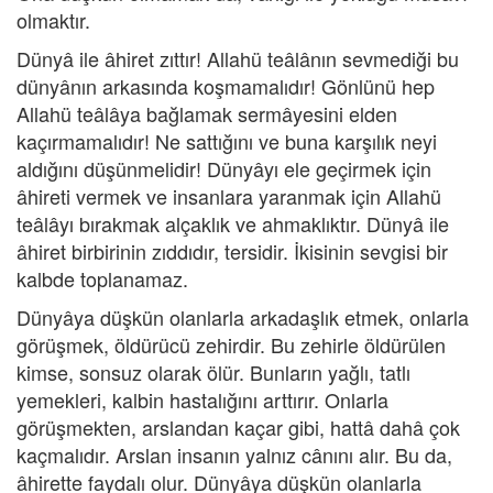
olmaktır.
Dünyâ ile âhiret zıttır! Allahü teâlânın sevmediği bu
dünyânın arkasında koşmamalıdır! Gönlünü hep
Allahü teâlâya bağlamak sermâyesini elden
kaçırmamalıdır! Ne sattığını ve buna karşılık neyi
aldığını düşünmelidir! Dünyâyı ele geçirmek için
âhireti vermek ve insanlara yaranmak için Allahü
teâlâyı bırakmak alçaklık ve ahmaklıktır. Dünyâ ile
âhiret birbirinin zıddıdır, tersidir. İkisinin sevgisi bir
kalbde toplanamaz.
Dünyâya düşkün olanlarla arkadaşlık etmek, onlarla
görüşmek, öldürücü zehirdir. Bu zehirle öldürülen
kimse, sonsuz olarak ölür. Bunların yağlı, tatlı
yemekleri, kalbin hastalığını arttırır. Onlarla
görüşmekten, arslandan kaçar gibi, hattâ dahâ çok
kaçmalıdır. Arslan insanın yalnız cânını alır. Bu da,
âhirette faydalı olur. Dünyâya düşkün olanlarla