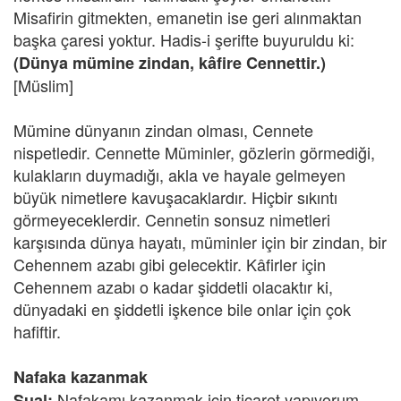
Misafirin gitmekten, emanetin ise geri alınmaktan
başka çaresi yoktur. Hadis-i şerifte buyuruldu ki:
(Dünya mümine zindan, kâfire Cennettir.)
[Müslim]
Mümine dünyanın zindan olması, Cennete
nispetledir. Cennette Müminler, gözlerin görmediği,
kulakların duymadığı, akla ve hayale gelmeyen
büyük nimetlere kavuşacaklardır. Hiçbir sıkıntı
görmeyeceklerdir. Cennetin sonsuz nimetleri
karşısında dünya hayatı, müminler için bir zindan, bir
Cehennem azabı gibi gelecektir. Kâfirler için
Cehennem azabı o kadar şiddetli olacaktır ki,
dünyadaki en şiddetli işkence bile onlar için çok
hafiftir.
Nafaka kazanmak
Nafakamı kazanmak için ticaret yapıyorum.
Sual: