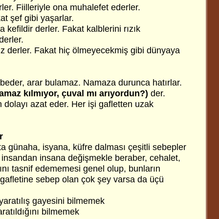
ler. Fiilleriyle ona muhalefet ederler.
at şef gibi yaşarlar.
 kefildir derler. Fakat kalblerini rızık
erler.
iz derler. Fakat hiç ölmeyecekmiş gibi dünyaya
ybeder, arar bulamaz. Namaza durunca hatırlar.
amaz kılmıyor, çuval mı arıyordun?)
der.
dolayı azat eder. Her işi gafletten uzak
r
tta günaha, isyana, küfre dalması çeşitli sebepler
 insandan insana değişmekle beraber, cehalet,
ını tasnif edememesi genel olup, bunların
 gafletine sebep olan çok şey varsa da üçü
yaratılış gayesini bilmemek
yaratıldığını bilmemek