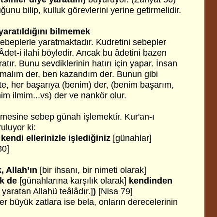
unu bilip, kulluk görevlerini yerine getirmelidir.
 yaratıldığını bilmemek
sebeplerle yaratmaktadır. Kudretini sebepler
Âdet-i ilahi böyledir. Ancak bu âdetini bazen
tır. Bunu sevdiklerinin hatırı için yapar. İnsan
m malım der, ben kazandım der. Bunun gibi
te, her başarıya (benim) der, (benim başarım,
im ilmim...vs) der ve nankör olur.
elmesine sebep günah işlemektir. Kur'an-ı
luyor ki:
kendi ellerinizle işlediğiniz
[günahlar]
30]
k, Allah’ın
[bir ihsanı, bir nimeti olarak]
ük de
[günahlarına karşılık olarak]
kendinden
 yaratan Allahü teâlâdır.]
)
[Nisa 79]
 büyük zatlara ise bela, onların derecelerinin