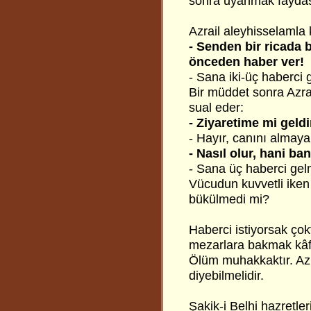
sonra uyanmak faydas
Azrail aleyhisselamla
- Senden bir ricada
önceden haber ver!
- Sana iki-üç haberci 
Bir müddet sonra Azra
sual eder:
- Ziyaretime mi geld
- Hayır, canını almaya
- Nasıl olur, hani b
- Sana üç haberci ge
Vücudun kuvvetli iken
bükülmedi mi?
Haberci istiyorsak çok
mezarlara bakmak kâfi
Ölüm muhakkaktır. Azr
diyebilmelidir.
Şakik-i Belhi
hazretler