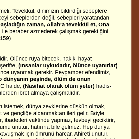
li. Tevekkül, dinimizin bildirdiği sebeplere
ceyi sebeplerden değil, sebepleri yaratandan
 başladığın zaman, Allah’a tevekkül et, Ona
l ile beraber azmederek çalışmak gerektiğini
 159)
dir. Ölünce rüya bitecek, hakiki hayat
şerifte,
(İnsanlar uykudadır, ölünce uyanırlar)
nce uyanmak gerekir. Peygamber efendimiz,
i, o dünyanın peşinde, ölüm de onun
 O halde,
(Nasihat olarak ölüm yeter)
hadis-i
nlerden ibret almaya çalışmalıdır.
 istemek, dünya zevklerine düşkün olmak,
ve gençliğe aldanmaktan ileri gelir. Böyle
r, ibadetleri vaktinde yapmaz, tevbeyi geciktirir,
ölümü unutur, hatırına bile gelmez. Hep dünya
vuşmak için ömrünü harcar. Ahireti unutur,