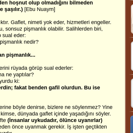
den hoşnut olup olmadığını bilmeden
 şaşılır.)
[Ebu Nuaym]
tır. Gaflet, nimeti yok eder, hizmetleri engeller.
 sonsuz pişmanlık olabilir. Salihlerden biri,
 sual eder:
pişmanlık nedir?
an pişmanlık...
erini rüyada görüp sual ederler:
na ne yaptılar?
yurdu ki:
erdin; fakat benden gafil olurdun. Bu ise
lerine böyle denirse, bizlere ne söylenmez? Yine
kimse, dünyada gaflet içinde yaşadığını söyler.
ifte
(İnsanlar uykudadır, ölünce uyanırlar)
den önce uyanmak gerekir. İş işten geçtikten