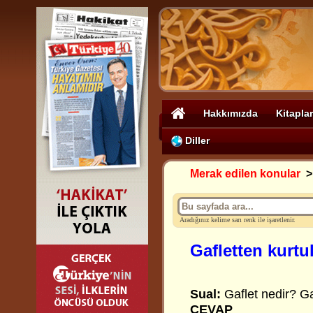
Hakkımızda
Kitaplar
Diller
Merak edilen konular
Aradığınız kelime sarı renk ile işaretlenir.
Gafletten kurtu
Sual:
Gaflet nedir? Ga
CEVAP