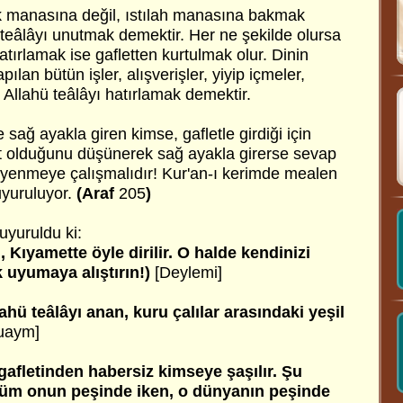
ük manasına değil, ıstılah manasına bakmak
ü teâlâyı unutmak demektir. Her ne şekilde olursa
atırlamak ise gafletten kurtulmak olur. Dinin
pılan bütün işler, alışverişler, yiyip içmeler,
 Allahü teâlâyı hatırlamak demektir.
 sağ ayakla giren kimse, gafletle girdiği için
 olduğunu düşünerek sağ ayakla girerse sevap
ti yenmeye çalışmalıdır! Kur'an-ı kerimde mealen
yuruluyor.
(Araf
205
)
uyuruldu ki:
 Kıyamette öyle dirilir. O halde kendinizi
k uyumaya alıştırın!)
[Deylemi]
lahü teâlâyı anan, kuru çalılar arasındaki yeşil
uaym]
 gafletinden habersiz kimseye şaşılır. Şu
 ölüm onun peşinde iken, o dünyanın peşinde