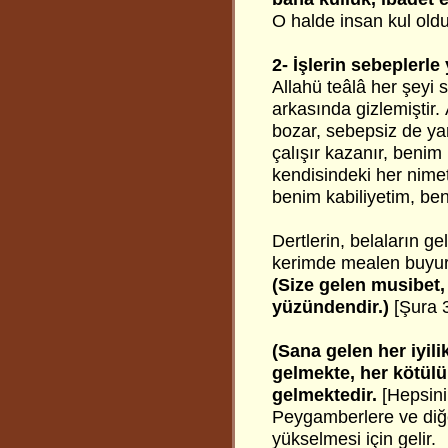
O halde insan kul olduğ
2- İşlerin sebeplerle
Allahü teâlâ her şeyi 
arkasında gizlemiştir. 
bozar, sebepsiz de yara
çalışır kazanır, beni
kendisindeki her nime
benim kabiliyetim, ben
Dertlerin, belaların g
kerimde mealen buyuru
(Size gelen musibet, 
yüzündendir.)
[Şura 
(Sana gelen her iyili
gelmekte, her kötül
gelmektedir.
[Hepsini
Peygamberlere ve diğer
yükselmesi için gelir.