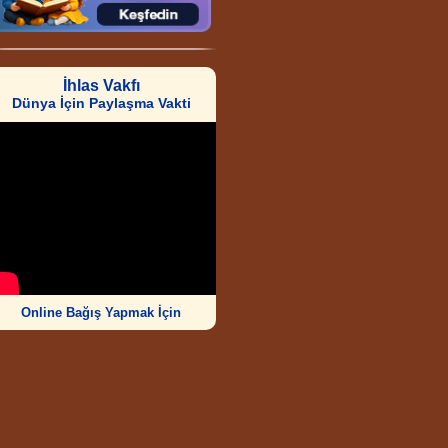
İhlas Vakfı
Dünya İçin Paylaşma Vakti
Online Bağış Yapmak İçin