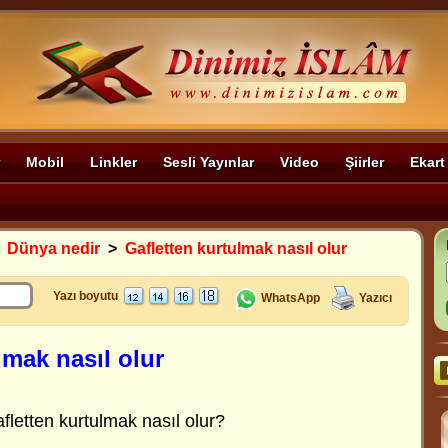
Mobil
Linkler
Sesli Yayınlar
Video
Şiirler
Ekart
>
Dünya nedir
>
Gafletten kurtulmak nasıl olur
Yazı boyutu
WhatsApp
Yazıcı
lmak nasıl olur
fletten kurtulmak nasıl olur?