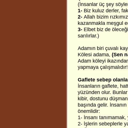
(İnsanlar üç şey söyler
1-
Biz kuluz derler, fak
2-
Allah bizim rızkımıza
kazanmakla meşgul ed
3-
Elbet biz de öleceğ
sarılırlar.)
Adamın biri çuvalı ka
Kölesi adama,
(Sen n
Adam köleyi ikazından 
yapmaya çalışmalıdır!
Gaflete sebep olanla
İnsanların gaflete, ha
yüzünden olur. Bunlar
kibir, dostunu düşman
başında gelir. İnsanın
önemlidir:
1- İnsanı tanımamak, 
2- İşlerin sebeplerle 