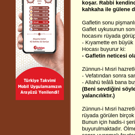
koşar. Rabbi kendin
kahkaha ile gülene de
Gafletin sonu pişmanlık
Gaflet uykusunun sonu,
hocasını rüyada görüp
- Kıyamette en büyük 
Hocası buyurur ki:
- Gafletin neticesi ol
Zünnun-i Mısri
hazretl
- Vefatından sonra sa
- Allahü teâlâ bana bu
(Beni sevdiğini söyl
yalancılıktır.)
Zünnun-i Mısri hazret
rüyada görülen birçok 
Bunun için hadis-i şer
buyurulmaktadır. Ölme