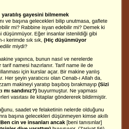
 yaratılış gayesini bilmemek
ını ve başına gelecekleri bilip unutmasa, gaflete
nebilir mi? Rabbine isyan edebilir mi? Demek ki
ni düşünmüyor. Eğer insanlar istenildiği gibi
-ı kerimde sık sık,
(Hiç düşünmüyor
edilir miydi?
r makine yapınca, bunun nasıl ve nerelerde
r tarif namesi hazırlanır. Tarif name ile de
ullanması için kurslar açar. Bir makine yanlış
ar. Her şeyin yaratıcısı olan Cenab-ı Allah da,
zzam makineyi yaratıp başıboş bırakmayıp
(Sizi
zı mı sandınız?)
buyurmuştur. Ne yapması
eri vasıtası ile kitaplar göndererek bildirmiştir.
ğunu, saadet ve felaketinin nelerde olduğunu
nra başına gelecekleri düşünmeyen kimse akıllı
(Ben cin ve insanları ancak
[beni tanısınlar]
tsinler diye yarattım)
buyuruyor. (Zariyat 56)