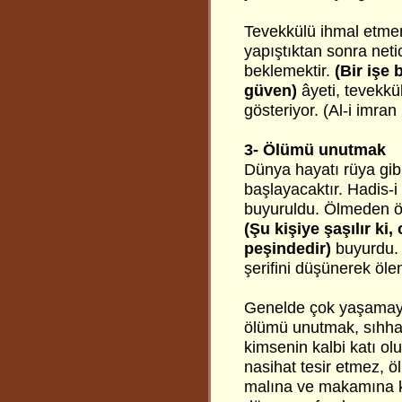
Tevekkülü ihmal etmeme
yapıştıktan sonra neti
beklemektir.
(Bir işe
güven)
âyeti, tevekkü
gösteriyor. (Al-i imran
3- Ölümü unutmak
Dünya hayatı rüya gibi
başlayacaktır. Hadis-i 
buyuruldu. Ölmeden ö
(Şu kişiye şaşılır k
peşindedir)
buyurdu.
şerifini düşünerek öle
Genelde çok yaşamayı
ölümü unutmak, sıhhat 
kimsenin kalbi katı olu
nasihat tesir etmez, 
malına ve makamına ka