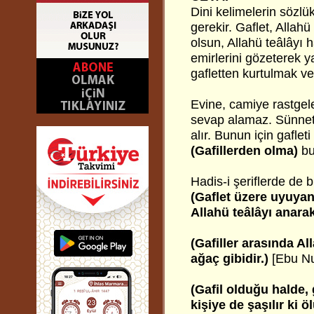
Dini kelimelerin sözl
gerekir. Gaflet, Allah
olsun, Allahü teâlâyı h
emirlerini gözeterek ya
gafletten kurtulmak ve
Evine, camiye rastgele
sevap alamaz. Sünnet
alır. Bunun için gafle
(Gafillerden olma)
bu
Hadis-i şeriflerde de b
(Gaflet üzere uyuyan,
Allahü teâlâyı anara
(Gafiller arasında Al
ağaç gibidir.)
[Ebu N
(Gafil olduğu halde,
kişiye de şaşılır ki