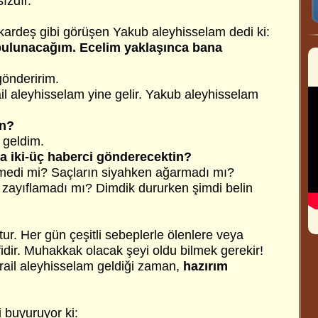
ızdır.
 kardeş gibi görüşen Yakub aleyhisselam dedi ki:
 bulunacağım. Ecelim yaklaşınca bana
gönderirim.
il aleyhisselam yine gelir. Yakub aleyhisselam
in?
 geldim.
ana iki-üç haberci gönderecektin?
lmedi mi? Saçların siyahken ağarmadı mı?
 zayıflamadı mı? Dimdik dururken şimdi belin
tur. Her gün çeşitli sebeplerle ölenlere veya
dir. Muhakkak olacak şeyi oldu bilmek gerekir!
ail aleyhisselam geldiği zaman,
hazırım
i buyuruyor ki: