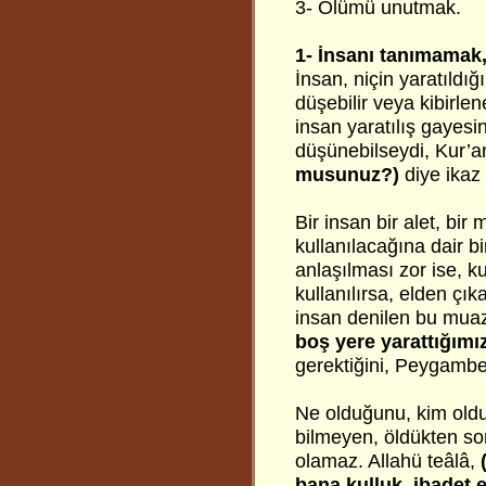
3- Ölümü unutmak.
1- İnsanı tanımamak,
İnsan, niçin yaratıldığ
düşebilir veya kibirle
insan yaratılış gayesi
düşünebilseydi, Kur’an
musunuz?)
diye ikaz 
Bir insan bir alet, bi
kullanılacağına dair bi
anlaşılması zor ise, k
kullanılırsa, elden çık
insan denilen bu mua
boş yere yarattığımı
gerektiğini, Peygamberl
Ne olduğunu, kim oldu
bilmeyen, öldükten so
olamaz. Allahü teâlâ,
bana kulluk, ibadet e