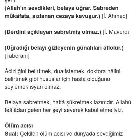
(Allah’ın sevdikleri, belaya uğrar. Sabreden
[İ. Ahmed]
mükâfata, sızlanan cezaya kavuşur.)
[İ. Maverdî]
(Derdini açıklayan sabretmiş olmaz.)
(Uğradığı belayı gizleyenin günahları affolur.)
[Taberanî]
Âcizliğini belirtmek, dua istemek, doktora hâlini
belirtmek gibi hususlar için hasta olduğunu
söylemek isyan olmaz.
Belaya sabretmek, hattâ şükretmek lazımdır. Allahü
teâlâdan gelen her şeyi severek kabul etmeliyiz.
Ölüm acısı
Çekilen ölüm acısı ve dünyada sevdiğimiz
Sual: