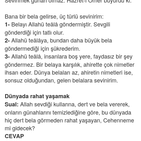
Sevinmek günah olmaz.
Hazret-i Ömer buyurdu ki:
Bana bir bela gelirse, üç türlü sevinirim:
Belayı Allahü teâlâ göndermiştir. Sevgili
1-
gönderdiği için tatlı olur.
Allahü teâlâya, bundan daha büyük bela
2-
göndermediği için şükrederim.
Allahü teâlâ, insanlara boş yere, faydasız bir şey
3-
göndermez. Bir belaya karşılık, ahirette çok nimetler
ihsan eder. Dünya belaları az, ahiretin nimetleri ise,
sonsuz olduğundan, gelen belalara sevinirim.
Dünyada rahat yaşamak
Allah sevdiği kullarına, dert ve bela vererek,
Sual:
onların günahlarını temizlediğine göre, bu dünyada
hiç dert bela görmeden rahat yaşayan, Cehenneme
mi gidecek?
CEVAP