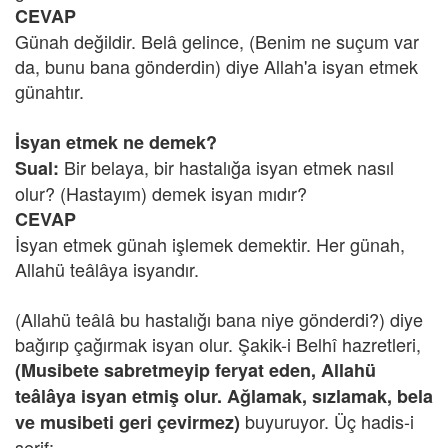
CEVAP
Günah değildir. Belâ gelince, (Benim ne suçum var
da, bunu bana gönderdin) diye Allah'a isyan etmek
günahtır.
İsyan etmek ne demek?
Bir belaya, bir hastalığa isyan etmek nasıl
Sual:
olur? (Hastayım) demek isyan mıdır?
CEVAP
İsyan etmek günah işlemek demektir. Her günah,
Allahü teâlâya isyandır.
(Allahü teâlâ bu hastalığı bana niye gönderdi?) diye
bağırıp çağırmak isyan olur. Şakik-i Belhî hazretleri,
(Musibete sabretmeyip feryat eden, Allahü
teâlâya isyan etmiş olur. Ağlamak, sızlamak, bela
buyuruyor. Üç hadis-i
ve musibeti geri çevirmez)
şerif: