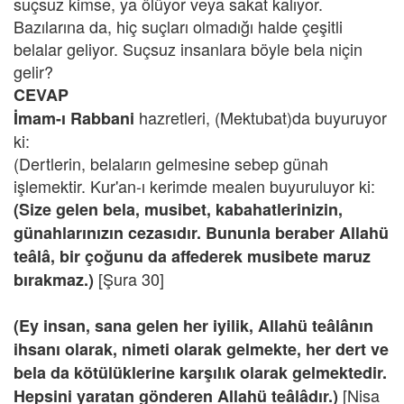
suçsuz kimse, ya ölüyor veya sakat kalıyor.
Bazılarına da, hiç suçları olmadığı halde çeşitli
belalar geliyor. Suçsuz insanlara böyle bela niçin
gelir?
CEVAP
hazretleri, (Mektubat)da buyuruyor
İmam-ı Rabbani
ki:
(Dertlerin, belaların gelmesine sebep günah
işlemektir. Kur'an-ı kerimde mealen buyuruluyor ki:
(Size gelen bela, musibet, kabahatlerinizin,
günahlarınızın cezasıdır. Bununla beraber Allahü
teâlâ, bir çoğunu da affederek musibete maruz
[Şura 30]
bırakmaz.)
(Ey insan, sana gelen her iyilik, Allahü teâlânın
ihsanı olarak, nimeti olarak gelmekte, her dert ve
bela da kötülüklerine karşılık olarak gelmektedir.
[Nisa
Hepsini yaratan gönderen Allahü teâlâdır.)