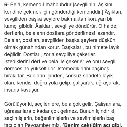
Bela, kemend-i mahbubdur [sevgilinin, âşıkını
6-
kendine çekmek için gönderdiği kemenddir.] Âşıkları,
sevgiliden başka şeylere bakmaktan koruyan bir
kamçı gibidir. Âşıkları, sevgiliye döndürür. O halde,
dertlerin, belaların dostlara gönderilmesi lazımdır.
Belalar, dostları, sevgiliden başka şeylere düşkün
olmak günahından korur. Başkaları, bu nimete layık
değildir. Dostları, zorla sevgiliye çekerler.
İstediklerini dert ve bela ile çekerler ve onu sevgili
derecesine yükseltirler. İstemediklerini başıboş
bırakırlar. Bunların içinden, sonsuz saadete layık
olan, kendisi doğru yola gelip, çalışarak, uğraşarak,
ihsana kavuşur.
Görülüyor ki, seçilenlere, bela çok gelir. Çalışanlara,
uğraşanlara o kadar çok gelmez. Bunun içindir ki,
seçilmişlerin, beğenilmişlerin ve sevilmişlerin baş
tacı olan Peygamberimiz,
(Benim çektiğim acı gibi,