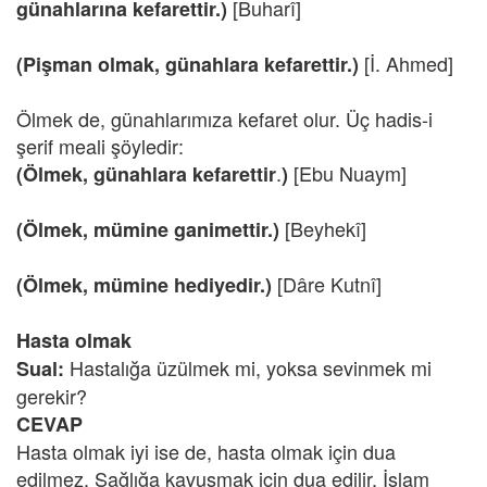
[Buharî]
günahlarına kefarettir.)
[İ. Ahmed]
(Pişman olmak, günahlara kefarettir.)
Ölmek de, günahlarımıza kefaret olur. Üç hadis-i
şerif meali şöyledir:
.
[Ebu Nuaym]
(Ölmek, günahlara kefarettir
)
[Beyhekî]
(Ölmek, mümine ganimettir.)
[Dâre Kutnî]
(Ölmek, mümine hediyedir.)
Hasta olmak
Hastalığa üzülmek mi, yoksa sevinmek mi
Sual:
gerekir?
CEVAP
Hasta olmak iyi ise de, hasta olmak için dua
edilmez. Sağlığa kavuşmak için dua edilir. İslam