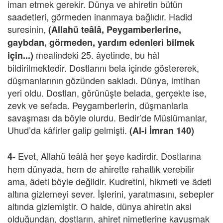
iman etmek gerekir. Dünya ve ahiretin bütün
saadetleri, görmeden inanmaya bağlıdır. Hadid
suresinin,
(Allahü teâlâ, Peygamberlerine,
gaybdan, görmeden, yardım edenleri bilmek
mealindeki 25. âyetinde, bu hâl
için...)
bildirilmektedir. Dostlarını bela içinde göstererek,
düşmanlarının gözünden sakladı. Dünya, imtihan
yeri oldu. Dostları, görünüşte belada, gerçekte ise,
zevk ve sefada. Peygamberlerin, düşmanlarla
savaşması da böyle olurdu. Bedir’de Müslümanlar,
Uhud’da kâfirler galip gelmişti.
(Al-i İmran 140)
Evet, Allahü teâlâ her şeye kadirdir. Dostlarına
4-
hem dünyada, hem de ahirette rahatlık verebilir
ama, âdeti böyle değildir. Kudretini, hikmeti ve âdeti
altına gizlemeyi sever. İşlerini, yaratmasını, sebepler
altında gizlemiştir. O halde, dünya ahiretin aksi
olduğundan, dostların, ahiret nimetlerine kavuşmak