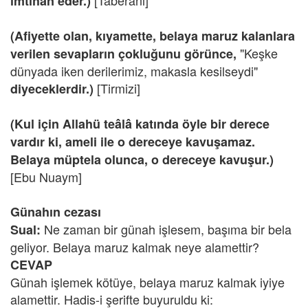
[Taberani]
imtihan eder.)
(Afiyette olan, kıyamette, belaya maruz kalanlara
"Keşke
verilen sevapların çokluğunu görünce,
dünyada iken derilerimiz, makasla kesilseydi"
[Tirmizi]
diyeceklerdir.)
(Kul için Allahü teâlâ katında öyle bir derece
vardır ki, ameli ile o dereceye kavuşamaz.
Belaya müptela olunca, o dereceye kavuşur.)
[Ebu Nuaym]
Günahın cezası
Ne zaman bir günah işlesem, başıma bir bela
Sual:
geliyor. Belaya maruz kalmak neye alamettir?
CEVAP
Günah işlemek kötüye, belaya maruz kalmak iyiye
alamettir. Hadis-i şerifte buyuruldu ki: