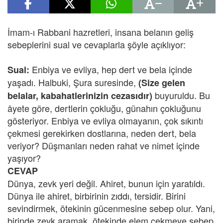
İmam-ı Rabbani hazretleri, insana belanın geliş
sebeplerini sual ve cevaplarla şöyle açıklıyor:
Enbiya ve evliya, hep dert ve bela içinde
Sual:
yaşadı. Halbuki, Şura suresinde,
(Size gelen
buyuruldu. Bu
belalar, kabahatlerinizin cezasıdır)
âyete göre, dertlerin çokluğu, günahın çokluğunu
gösteriyor. Enbiya ve evliya olmayanın, çok sıkıntı
çekmesi gerekirken dostlarına, neden dert, bela
veriyor? Düşmanları neden rahat ve nimet içinde
yaşıyor?
CEVAP
Dünya, zevk yeri değil. Ahiret, bunun için yaratıldı.
Dünya ile ahiret, birbirinin zıddı, tersidir. Birini
sevindirmek, ötekinin gücenmesine sebep olur. Yani,
birinde zevk aramak, ötekinde elem çekmeye sebep