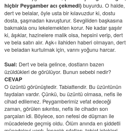
buyurdu. O halde,
hiçbir Peygamber acı çekmedi)
dert ve belalar, öyle usta bir kılavuzdur ki, dostu
dosta, şaşmadan kavuşturur. Sevgiliden başkasına
bakmakla onu lekelemekten korur. Ne kadar şaşılır
ki, âşıklar, hazinelere malik olsa, hepsini verip, dert
ve bela satın alır. Aşk-ı ilahiden haberi olmayan, dert
ve beladan kurtulmak için, varını yoğunu harcar.
Dert ve bela gelince, dostların bazen
Sual:
üzüldükleri de görülüyor. Bunun sebebi nedir?
CEVAP
O üzüntü görünüştedir. Tabiattendir. Bu üzüntünün
faydaları vardır. Çünkü, bu üzüntü olmasa, nefis ile
cihad edilemez. Peygamberimiz vefat edeceği
zaman, görülen sıkıntısı, nefis ile cihadın son
parçaları idi. Böylece, son nefesi de düşman ile
mücadelede geçmiş oldu. Ölüm anında en şiddetli
mücadeleyi yaptı. İnsanlık sıfatları, tabiat istekleri