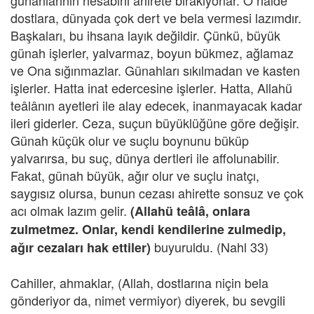
günahlarının hesabını ahirete bırakıyorlar. O halde
dostlara, dünyada çok dert ve bela vermesi lazımdır.
Başkaları, bu ihsana layık değildir. Çünkü, büyük
günah işlerler, yalvarmaz, boyun bükmez, ağlamaz
ve Ona sığınmazlar. Günahları sıkılmadan ve kasten
işlerler. Hatta inat edercesine işlerler. Hatta, Allahü
teâlânın ayetleri ile alay edecek, inanmayacak kadar
ileri giderler. Ceza, suçun büyüklüğüne göre değişir.
Günah küçük olur ve suçlu boynunu büküp
yalvarırsa, bu suç, dünya dertleri ile affolunabilir.
Fakat, günah büyük, ağır olur ve suçlu inatçı,
saygısız olursa, bunun cezası ahirette sonsuz ve çok
acı olmak lazım gelir.
(Allahü teâlâ, onlara
zulmetmez. Onlar, kendi kendilerine zulmedip,
buyuruldu. (Nahl 33)
ağır cezaları hak ettiler)
Cahiller, ahmaklar, (Allah, dostlarına niçin bela
gönderiyor da, nimet vermiyor) diyerek, bu sevgili