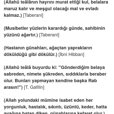
(Allahü teâlânın hayrını murat ettiği kul, belalara
maruz kalır ve meşgul olacağı mal ve evladı
[Taberani]
kalmaz.)
(Musibetler yüzlerin karardığı günde, sahibinin
[Taberani]
yüzünü ağartır.)
(Hastanın günahları, ağaçtan yaprakların
[İbni Hibban]
döküldüğü gibi dökülür.)
(Allahü teâlâ buyurdu ki: "Gönderdiğim belaya
sabreden, nimete şükreden, sıddıklarla beraber
olur. Bunları yapmayan kendine başka Rab
[T. Gafilin]
arasın!")
(Allah yolundaki mümine isabet eden her
yorgunluk, hastalık, sıkıntı, üzüntü, keder, hatta
ayağına batan diken, günahlarına kefaret olur.)