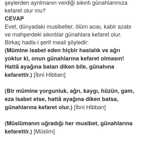
şeylerden ayrılmanın verdiği sıkıntı günahlarımıza
kefaret olur mu?
CEVAP
Evet, dünyadaki musibetler, ölüm acısı, kabir azabı
ve mahşerdeki sıkıntılar günahlara kefaret olur.
Birkaç hadis-i şerif meali şöyledir:
(Mümine isabet eden hiçbir hastalık ve ağrı
yoktur ki, onun günahlarına kefaret olmasın!
Hattâ ayağına batan diken bile, günahına
[İbni Hibban]
kefarettir.)
(Bir mümine yorgunluk, ağrı, kaygı, hüzün, gam,
eza isabet etse, hattâ ayağına diken batsa,
[İbni Hibban]
günahlarına kefaret olur.)
(Müslümanın uğradığı her musibet, günahlarına
[Müslim]
kefarettir.)