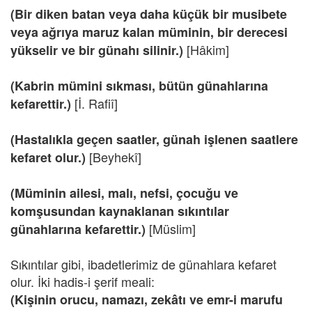
(Bir diken batan veya daha küçük bir musibete
veya ağrıya maruz kalan müminin, bir derecesi
[Hâkim]
yükselir ve bir günahı silinir.)
(Kabrin mümini sıkması, bütün günahlarına
[İ. Rafiî]
kefarettir.)
(Hastalıkla geçen saatler, günah işlenen saatlere
[Beyhekî]
kefaret olur.)
(Müminin ailesi, malı, nefsi, çocuğu ve
komşusundan kaynaklanan sıkıntılar
[Müslim]
günahlarına kefarettir.)
Sıkıntılar gibi, ibadetlerimiz de günahlara kefaret
olur. İki hadis-i şerif meali:
(Kişinin orucu, namazı, zekâtı ve emr-i marufu