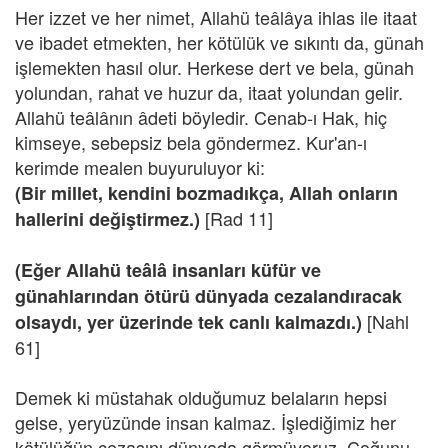
Her izzet ve her nimet, Allahü teâlâya ihlas ile itaat
ve ibadet etmekten, her kötülük ve sıkıntı da, günah
işlemekten hasıl olur. Herkese dert ve bela, günah
yolundan, rahat ve huzur da, itaat yolundan gelir.
Allahü teâlânın âdeti böyledir. Cenab-ı Hak, hiç
kimseye, sebepsiz bela göndermez. Kur'an-ı
kerimde mealen buyuruluyor ki:
(Bir millet, kendini bozmadıkça, Allah onların
[Rad 11]
hallerini değiştirmez.)
(Eğer Allahü teâlâ insanları küfür ve
günahlarından ötürü dünyada cezalandıracak
[Nahl
olsaydı, yer üzerinde tek canlı kalmazdı.)
61]
Demek ki müstahak olduğumuz belaların hepsi
gelse, yeryüzünde insan kalmaz. İşlediğimiz her
kötülüğün cezasını dünyada görmüyoruz. Çoğunu