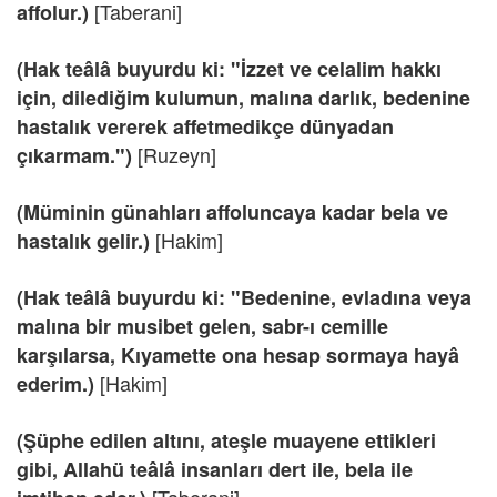
[Taberani]
affolur.)
(Hak teâlâ buyurdu ki: "İzzet ve celalim hakkı
için, dilediğim kulumun, malına darlık, bedenine
hastalık vererek affetmedikçe dünyadan
[Ruzeyn]
çıkarmam.")
(Müminin günahları affoluncaya kadar bela ve
[Hakim]
hastalık gelir.)
(Hak teâlâ buyurdu ki: "Bedenine, evladına veya
malına bir musibet gelen, sabr-ı cemille
karşılarsa, Kıyamette ona hesap sormaya hayâ
[Hakim]
ederim.)
(Şüphe edilen altını, ateşle muayene ettikleri
gibi, Allahü teâlâ insanları dert ile, bela ile