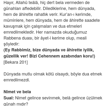
Hayır, Allahü teâlâ, hiç dert bela vermeden de
günahları affedebilir. Dilediklerine, hem dünyada,
hem de âhirette rahatlık verir. Kur’an-ı kerimde,
müminlere, hem dünyada, hem de âhirette saadete
kavuşmak için çalışmaları ve dua etmeleri
emredilmektedir. Her namazda okuduğumuz
Rabbena duası, bir âyet-i kerime olup, meali
şöyledir:
(Ey Rabbimiz, bize dünyada ve âhirette iyilik,
güzellik ver! Bizi Cehennem azabından koru!)
[Bekara 201]
Dünyada mutlu olmak kötü olsaydı, böyle dua etmek
emredilmezdi.
Nimet ve bela
Nimet gelince sevinmek, belâ gelince üzülmek
Sual:
günah mıdır?