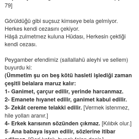
79]
Görüldüğü gibi suçsuz kimseye bela gelmiyor.
Herkes kendi cezasını çekiyor.
Hâşâ zulmetmez kuluna Hüdası, Herkesin çektiği
kendi cezası.
Peygamber efendimiz (sallallahü aleyhi ve sellem)
buyurdu ki:
(Ümmetim şu on beş kötü hasleti işlediği zaman
çeşitli belalara maruz kalır:
1- Ganimet, çarçur edilir, yerinde harcanmaz.
2- Emanete hıyanet edilir, ganimet kabul edilir.
[Vermek istenmez,
3- Zekât cereme telakki edilir.
hile yolları aranır.]
[Kılıbık olur.]
4-
Erkek karısının sözünden çıkmaz.
-
5
Ana babaya isyan edilir, sözlerine itibar