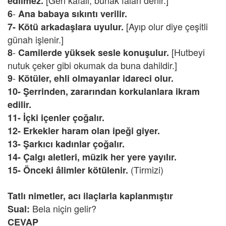
[Geri kafalı, bunak falan denir.]
edilmez.
-
6
Ana babaya sıkıntı verilir.
[Ayıp olur diye çeşitli
7- Kötü arkadaşlara uyulur.
günah işlenir.]
-
[Hutbeyi
8
Camilerde yüksek sesle konuşulur.
nutuk çeker gibi okumak da buna dahildir.]
-
9
Kötüler, ehli olmayanlar idareci olur.
10- Şerrinden, zararından korkulanlara ikram
edilir.
11- İçki içenler çoğalır.
12- Erkekler haram olan ipeği giyer.
13- Şarkıcı kadınlar çoğalır.
14- Çalgı aletleri, müzik her yere yayılır.
(Tirmizi)
15- Önceki âlimler kötülenir.
Tatlı nimetler, acı ilaçlarla kaplanmıştır
Bela niçin gelir?
Sual:
CEVAP