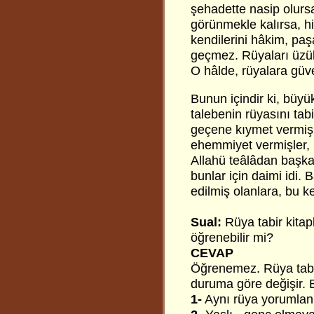
şehadette nasip olursa
görünmekle kalırsa, hi
kendilerini hâkim, paşa
geçmez. Rüyaları üzü
O hâlde, rüyalara güv
Bunun içindir ki, büy
talebenin rüyasını ta
geçene kıymet vermişl
ehemmiyet vermişler, 
Allahü teâlâdan başka
bunlar için daimi idi.
edilmiş olanlara, bu k
Sual:
Rüya tabir kitapl
öğrenebilir mi?
CEVAP
Öğrenemez. Rüya tabir
duruma göre değişir. B
1-
Aynı rüya yorumlanı