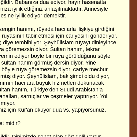
ğildir. Babanıza dua ediyor, hayır hasenatta
za iyilik ettiğiniz anlaşılmaktadır. Annesiyle
nesine iyilik ediyor demektir.
engin hanımı, rüyada hacılarla ilişkiye girdiğini
rüyasının tabir etmesi için cariyesini gönderiyor.
e) diye tembihliyor. Şeyhülislam rüyayı dinleyince
ya göremezsin diyor. Sultan hanım, tekrar
 yemin ediyor böyle bir rüya görüldüğünü söyle
 sultan hanım görmüş dersin diyor. Yine
 böyle rüya göremezsin diyor, cariye mecbur
müş diyor. Şeyhülislam, bak şimdi oldu diyor,
hanımın hacılara büyük hizmetleri dokunacak
ultan hanım, Türkiye’den Suudi Arabistan’a
analları, sarnıçlar ve çeşmeler yaptırıyor. Yol
lmıyor.
ız için Kur'an okuyor dua vs. yapıyorsunuz.
t midir?
dir. Dinimizde senet olan dört delil vardır.