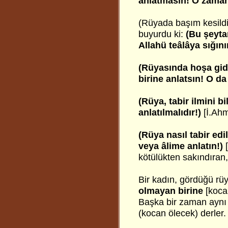
anlatmasın! O zaman
(Rüyada başım kesildi
buyurdu ki:
(Bu şeyta
Allahü teâlâya sığını
(Rüyasında hoşa gidi
birine anlatsın! O d
(Rüya, tabir ilmini bi
anlatılmalıdır!)
[İ.Ah
(Rüya nasıl tabir edi
veya âlime anlatın!)
[
kötülükten sakındıran,
Bir kadın, gördüğü rü
olmayan birine
[koca
Başka bir zaman aynı r
(kocan ölecek) derler. 