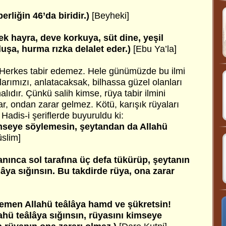
rliğin 46’da biridir.)
[Beyheki]
 hayra, deve korkuya, süt dine, yeşil
uşa, hurma rızka delalet eder.)
[Ebu Ya’la]
ir. Herkes tabir edemez. Hele günümüzde bu ilmi
alarımızı, anlatacaksak, bilhassa güzel olanları
lıdır. Çünkü salih kimse, rüya tabir ilmini
r, ondan zarar gelmez. Kötü, karışık rüyaları
adis-i şeriflerde buyuruldu ki:
mseye söylemesin, şeytandan da Allahü
slim]
nınca sol tarafına üç defa tükürüp, şeytanın
lâya sığınsın. Bu takdirde rüya, ona zarar
hemen Allahü teâlâya hamd ve şükretsin!
ahü teâlâya sığınsın, rüyasını kimseye