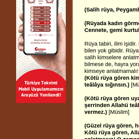
(Salih rüya, Peygambe
(Rüyada kadın görmek
Cennete, gemi kurtul
Rüya tabiri, ilim işid
bilen yok gibidir. Rüy
salih kimselere anlatma
bilmese de, hayra yora
kimseye anlatmamalı! H
(Kötü rüya gören ki
teâlâya sığınsın.)
[Mü
(Kötü rüya gören uya
şerrinden Allahü teâ
vermez.)
[Müslim]
(Güzel rüya gören, 
Kötü rüya gören, All