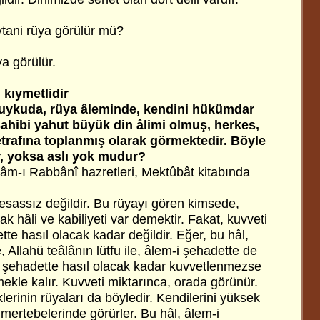
ani rüya görülür mü?
a görülür.
kıymetlidir
, uykuda, rüya âleminde, kendini hükümdar
ahibi yahut büyük din âlimi olmuş, herkes,
etrafına toplanmış olarak görmektedir. Böyle
, yoksa aslı yok mudur?
m-ı Rabbânî hazretleri, Mektûbât kitabında
esassız değildir. Bu rüyayı gören kimsede,
k hâli ve kabiliyeti var demektir. Fakat, kuvveti
tte hasıl olacak kadar değildir. Eğer, bu hâl,
 Allahü teâlânın lütfu ile, âlem-i şehadette de
-i şehadette hasıl olacak kadar kuvvetlenmezse
ekle kalır. Kuvveti miktarınca, orada görünür.
lerinin rüyaları da böyledir. Kendilerini yüksek
mertebelerinde görürler. Bu hâl, âlem-i