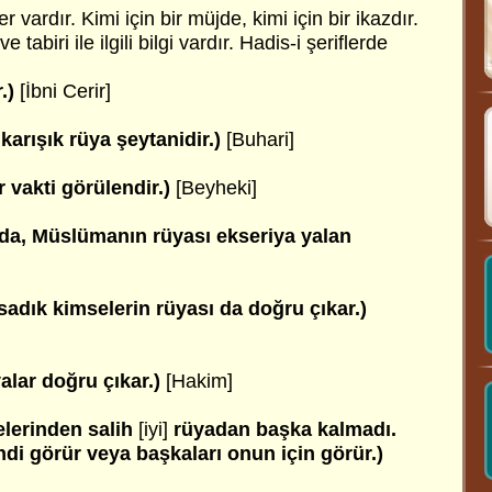
 vardır. Kimi için bir müjde, kimi için bir ikazdır.
 tabiri ile ilgili bilgi vardır. Hadis-i şeriflerde
r.)
[İbni Cerir]
karışık rüya şeytanidir.)
[Buhari]
 vakti görülendir.)
[Beyheki]
nda, Müslümanın rüyası ekseriya yalan
sadık kimselerin rüyası da doğru çıkar.)
lar doğru çıkar.)
[Hakim]
lerinden salih
[iyi]
rüyadan başka kalmadı.
di görür veya başkaları onun için görür.)