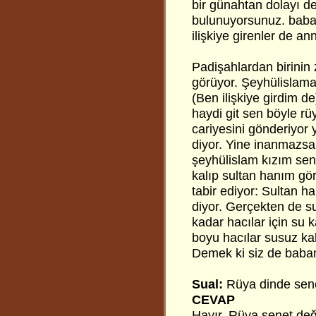
bir günahtan dolayı de
bulunuyorsunuz. babanı
ilişkiye girenler de an
Padişahlardan birinin z
görüyor. Şeyhülislama 
(Ben ilişkiye girdim d
haydi git sen böyle rü
cariyesini gönderiyor
diyor. Yine inanmazsa
şeyhülislam kızım sen
kalıp sultan hanım gör
tabir ediyor: Sultan 
diyor. Gerçekten de s
kadar hacılar için su k
boyu hacılar susuz ka
Demek ki siz de baban
Sual:
Rüya dinde sene
CEVAP
Hayır. Rüya senet değil