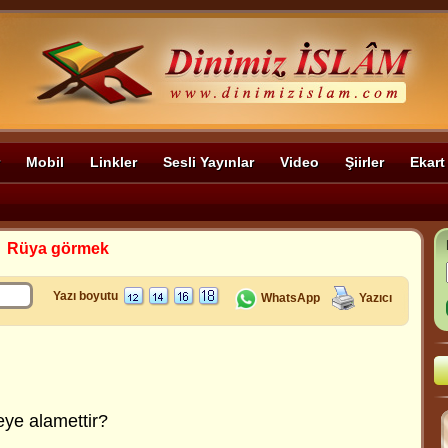
Mobil
Linkler
Sesli Yayınlar
Video
Şiirler
Ekart
>
Rüya görmek
Yazı boyutu
WhatsApp
Yazıcı
ye alamettir?