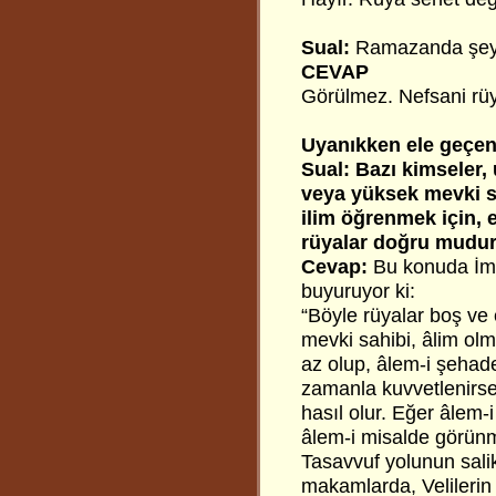
Sual:
Ramazanda şeyt
CEVAP
Görülmez. Nefsani rüy
Uyanıkken ele geçen 
Sual: Bazı kimseler
veya yüksek mevki s
ilim öğrenmek için, 
rüyalar doğru mudur
Cevap:
Bu konuda İmâ
buyuruyor ki:
“Böyle rüyalar boş ve 
mevki sahibi, âlim olma
az olup, âlem-i şehade
zamanla kuvvetlenirse,
hasıl olur. Eğer âlem
âlem-i misalde görünm
Tasavvuf yolunun salik
makamlarda, Velilerin 