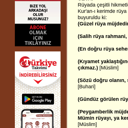
Rüyada çeşitli hikmetler
Kur'an-ı kerimde rüya ve
buyuruldu ki:
(Güzel rüya müjdedi
(Salih rüya rahmani, 
(En doğru rüya seher
(Kıyamet yaklaştığı
çıkmaz.)
[Müslim]
(Sözü doğru olanın, 
[Buhari]
(Gündüz görülen rüya
(Peygamberlik müjde
Mümin rüyayı, ya ken
[Müslim]