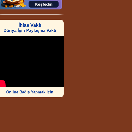
İhlas Vakfı
Dünya İçin Paylaşma Vakti
Online Bağış Yapmak İçin