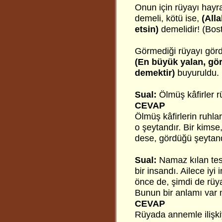
Onun için rüyayı hayra
demeli, kötü ise,
(All
etsin)
demelidir! (Bos
Görmediği rüyayı görd
(En büyük yalan, gö
demektir)
buyuruldu. 
Sual:
Ölmüş
kâfirler
CEVAP
Ölmüş kâfirlerin ruhl
o şeytandır. Bir kims
dese, gördüğü şeytand
Sual:
Namaz kılan tes
bir insandı. Ailece i
önce de, şimdi de rüy
Bunun bir anlamı var 
CEVAP
Rüyada annemle ilişkiy