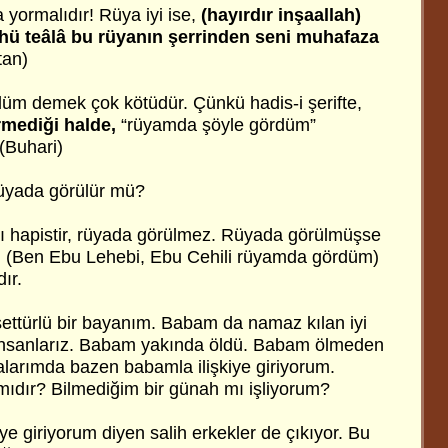
 yormalıdır! Rüya iyi ise,
(hayırdır inşaallah)
ahü teâlâ bu rüyanın şerrinden seni muhafaza
tan)
üm demek çok kötüdür. Çünkü hadis-i şerifte,
rmediği halde,
“rüyamda şöyle gördüm”
(Buhari)
 rüyada görülür mü?
arı hapistir, rüyada görülmez. Rüyada görülmüşse
e, (Ben Ebu Lehebi, Ebu Cehili rüyamda gördüm)
ır.
ettürlü bir bayanım. Babam da namaz kılan iyi
yi insanlarız. Babam yakında öldü. Babam ölmeden
alarımda bazen babamla ilişkiye giriyorum.
mıdır? Bilmediğim bir günah mı işliyorum?
e giriyorum diyen salih erkekler de çıkıyor. Bu