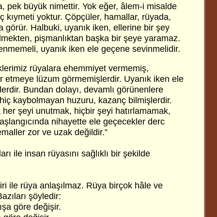
, pek büyük nimettir. Yok eğer, âlem-i misalde
ç kıymeti yoktur. Çöpçüler, hamallar, rüyada,
 görür. Halbuki, uyanık iken, ellerine bir şey
lmekten, pişmanlıktan başka bir şeye yaramaz.
enmemeli, uyanık iken ele geçene sevinmelidir.
üklerimiz rüyalara ehemmiyet vermemiş,
bir etmeye lüzum görmemişlerdir. Uyanık iken ele
erdir. Bundan dolayı, devamlı görünenlere
hiç kaybolmayan huzuru, kazanç bilmişlerdir.
 her şeyi unutmak, hiçbir şeyi hatırlamamak,
 Başlangıcında nihayette ele geçecekler derc
emaller zor ve uzak değildir.”
arı ile insan rüyasını sağlıklı bir şekilde
i ile rüya anlaşılmaz. Rüya birçok hâle ve
azıları şöyledir:
şa göre değişir.