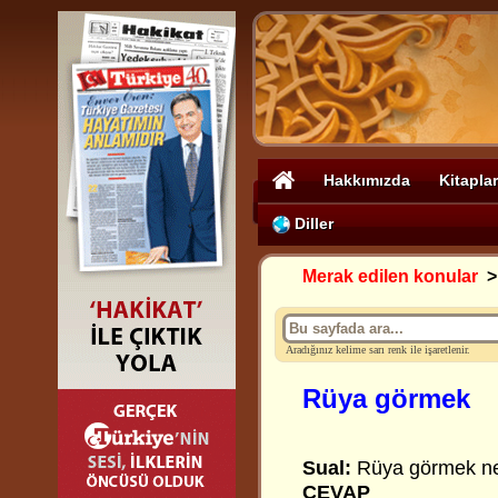
Hakkımızda
Kitaplar
Diller
Merak edilen konular
Aradığınız kelime sarı renk ile işaretlenir.
Rüya görmek
Sual:
Rüya görmek ne
CEVAP