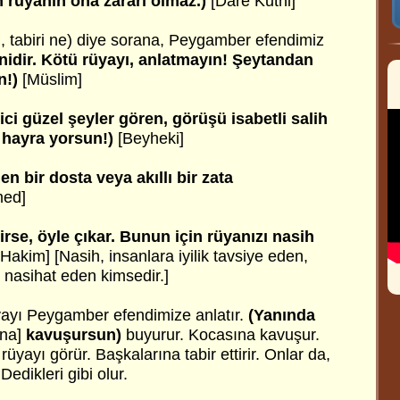
 rüyanın ona zararı olmaz.)
[Dare Kutni]
, tabiri ne) diye sorana, Peygamber efendimiz
nidir. Kötü rüyayı, anlatmayın! Şeytandan
n!)
[Müslim]
ci güzel şeyler gören, görüşü isabetli salih
a hayra yorsun!)
[Beyheki]
len bir dosta veya akıllı bir zata
med]
lirse, öyle çıkar. Bunun için rüyanızı nasih
Hakim] [Nasih, insanlara iyilik tavsiye eden,
 nasihat eden kimsedir.]
yayı Peygamber efendimize anlatır.
(Yanında
na]
kavuşursun)
buyurur. Kocasına kavuşur.
üyayı görür. Başkalarına tabir ettirir. Onlar da,
Dedikleri gibi olur.