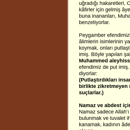
uğradığı hakaretleri,
kâfirler için gelmiş ây
buna inananları, Mu
benzetiyorlar.
Peygamber efendimizi
âlimlerin isimlerinin 
koymak, onları putlaş
imiş. Böyle yapılan şa
Muhammed aleyhiss
efendimiz de put imiş
diyorlar:
(Putlaştırdıkları ins
birlikte zikretmeyen 
suçlarlar.)
Namaz ve abdest için
Namaz sadece Allah’ı a
bulunmak ve tuvalet i
kanamak, kadının âde