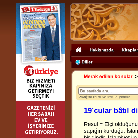
Hakkımızda
Kitaplar
Diller
Merak edilen konular
Aradığınız kelime sarı renk ile işaretlenir.
19’cular bâtıl d
Resul = Elçi olduğunu 
sapığın kurduğu, İsla
bir dindir. İslamiyet i