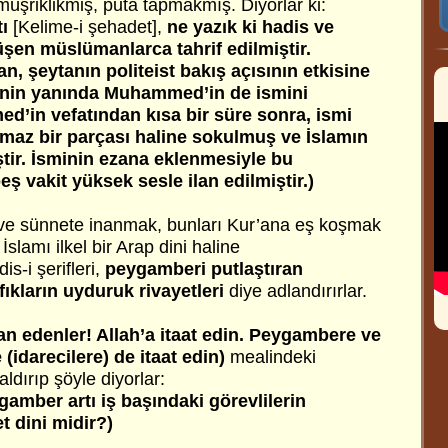
üşriklikmiş, puta tapmakmış. Diyorlar ki:
tı
[Kelime-i şehadet],
ne yazık ki hadis ve
şen müslümanlarca tahrif edilmiştir.
, şeytanın politeist bakış açısının etkisine
minin yanında Muhammed’in de ismini
’in vefatından kısa bir süre sonra, ismi
ılmaz bir parçası haline sokulmuş ve İslamın
miştir. İsminin ezana eklenmesiyle bu
ş vakit yüksek sesle ilan edilmiştir.)
 ve sünnete inanmak, bunları Kur’ana eş koşmak
 İslamı ilkel bir Arap dini haline
s-i şerifleri,
peygamberi putlaştıran
ıkların uyduruk rivayetleri
diye adlandırırlar.
an edenler! Allah’a itaat edin. Peygambere ve
(idarecilere) de itaat edin)
mealindeki
ldırıp şöyle diyorlar:
ygamber artı iş başındaki görevlilerin
t dini midir?)