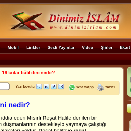
Mobil
Linkler
Sesli Yayınlar
Video
Şiirler
Ekart
>
19’cular bâtıl dini nedir?
Yazı boyutu
WhatsApp
Yazıcı
ini nedir?
iddia eden Mısırlı Reşat Halife denilen bir
m düşmanlarının destekleyip yaymaya çalıştığı
le alakaları yoktur. Reşat halifeye
resul