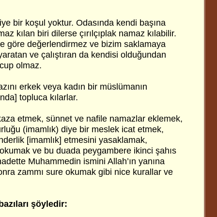
ye bir koşul yoktur. Odasında kendi başına
az kılan biri dilerse çırılçıplak namaz kılabilir.
mize göre değerlendirmez ve bizim saklamaya
 yaratan ve çalıştıran da kendisi olduğundan
cup olmaz.
ını erkek veya kadın bir müslümanın
nda] topluca kılarlar.
kaza etmek, sünnet ve nafile namazlar eklemek,
uğu (imamlık) diye bir meslek icat etmek,
derlik [imamlık] etmesini yasaklamak,
ü okumak ve bu duada peygambere ikinci şahıs
hadette Muhammedin ismini Allah’ın yanına
nra zammı sure okumak gibi nice kurallar ve
azıları şöyledir: