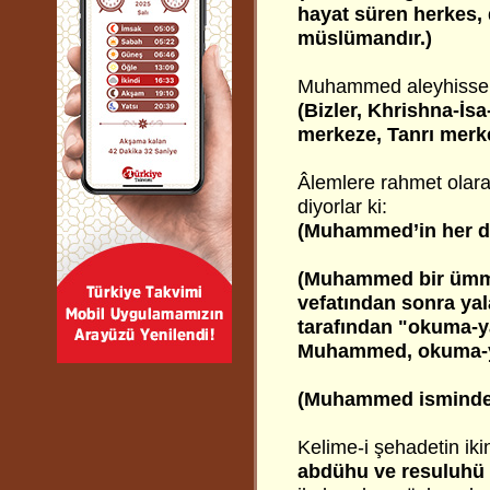
hayat süren herkes, d
müslümandır.)
Muhammed aleyhisselamı
(Bizler, Khrishna-İ
merkeze, Tanrı merk
Âlemlere rahmet olar
diyorlar ki:
(Muhammed’in her da
(Muhammed bir ümm
vefatından sonra yal
tarafından "okuma-y
Muhammed, okuma-ya
(Muhammed isminden 
Kelime-i şehadetin iki
abdühu ve resuluhü