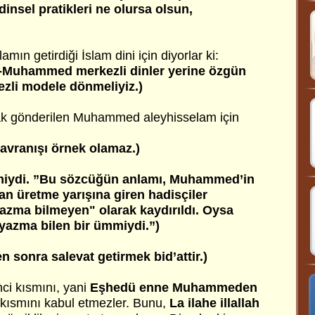
insel pratikleri ne olursa olsun,
n getirdiği İslam dini için diyorlar ki:
sa-Muhammed merkezli dinler yerine özgün
ezli modele dönmeliyiz.)
ak gönderilen Muhammed aleyhisselam için
vranışı örnek olamaz.)
iydi. ”Bu sözcüğün anlamı, Muhammed’in
an üretme yarışına giren hadisçiler
azma bilmeyen" olarak kaydırıldı. Oysa
zma bilen bir ümmiydi.”)
sonra salevat getirmek bid’attir.)
nci kısmını, yani
Eşhedü enne Muhammeden
kısmını kabul etmezler. Bunu,
La ilahe illallah