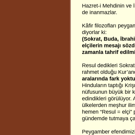
Hazret-i Mehdinin ve 
de inanmazlar.
Kâfir filozofları peyg
diyorlar ki:
(Sokrat, Buda, İbra
elçilerin mesajı sözd
zamanla tahrif edilmi
Resul dedikleri Sokrat
rahmet olduğu Kur’an
aralarında fark yoktu
Hinduların taptığı Kri
nüfusunun büyük bir k
edindikleri görülüyor. 
ülkelerden meşhur ili
hemen “Resul = elçi” 
gündemde tutmaya çalı
Peygamber efendimizin 