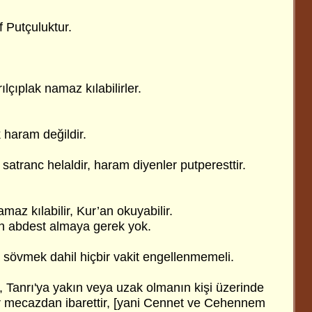
 Putçuluktur.
ılçıplak namaz kılabilirler.
k haram değildir.
satranc helaldir, haram diyenler putperesttir.
maz kılabilir, Kur’an okuyabilir.
n abdest almaya gerek yok.
a sövmek dahil hiçbir vakit engellenmemeli.
Tanrı'ya yakın veya uzak olmanın kişi üzerinde
bir mecazdan ibarettir, [yani Cennet ve Cehennem