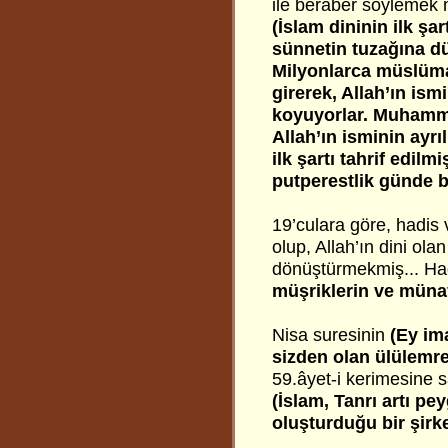
ile beraber söylemek m
(İslam dininin ilk şar
sünnetin tuzağına dü
Milyonlarca müslüman
girerek, Allah’ın is
koyuyorlar. Muhammed
Allah’ın isminin ayr
ilk şartı tahrif edil
putperestlik günde be
19’culara göre, hadis
olup, Allah’ın dini olan
dönüştürmekmiş... Hadi
müşriklerin ve münaf
Nisa suresinin
(Ey im
sizden olan ülülemre 
59.âyet-i kerimesine sa
(İslam, Tanrı artı pe
oluşturduğu bir şirke