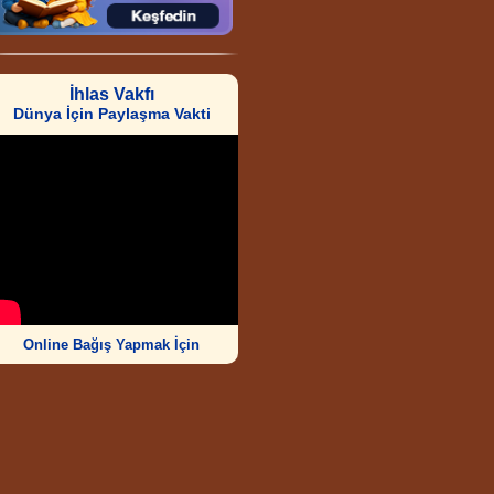
İhlas Vakfı
Dünya İçin Paylaşma Vakti
Online Bağış Yapmak İçin