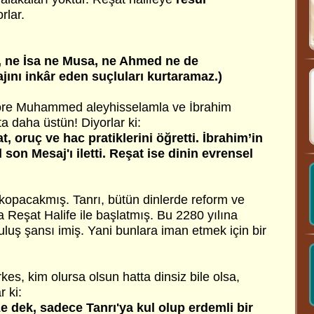
rlar.
i, ne İsa ne Musa, ne Ahmed ne de
nı inkâr eden suçluları kurtaramaz.)
göre Muhammed aleyhisselamla ve İbrahim
ta daha üstün! Diyorlar ki:
, oruç ve hac pratiklerini öğretti. İbrahim’in
son Mesaj'ı iletti. Reşat ise dinin evrensel
kopacakmış. Tanrı, bütün dinlerde reform ve
 Reşat Halife ile başlatmış. Bu 2280 yılına
uluş şansı imiş. Yani bunlara iman etmek için bir
kes, kim olursa olsun hatta dinsiz bile olsa,
 ki:
dek, sadece Tanrı'ya kul olup erdemli bir