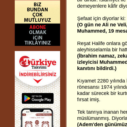
demeyenlere kâfir diyo
Şefaat için diyorlar ki:
(O gün ne Ali ne Vel
Muhammed, 19 mesajı
Reşat Halife onlara 
aleyhisselamla bir hat
(İbrahim namaz, zekat
izleyicisi Muhammed 
kanıtını bildirdi.)
Kıyamet 2280 yılında 
rönesansı 1974 yılında
kadar sürecek bir kurt
fırsat imiş.
Tek tanrıya inanan her
müslümanmış. Diyorlar
(Adem'den günümüze 