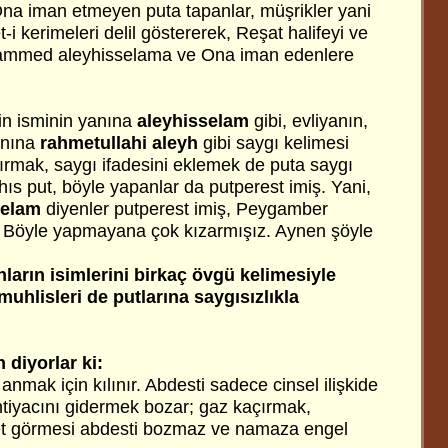
 Ona iman etmeyen puta tapanlar, müşrikler yani
et-i kerimeleri delil göstererek, Reşat halifeyi ve
hammed aleyhisselama ve Ona iman edenlere
n isminin yanına
aleyhisselam
gibi, evliyanın,
yanına
rahmetullahi aleyh
gibi saygı kelimesi
tırmak, saygı ifadesini eklemek de puta saygı
hıs put, böyle yapanlar da putperest imiş. Yani,
elam
diyenler putperest imiş, Peygamber
. Böyle yapmayana çok kızarmışız. Aynen şöyle
anların isimlerini birkaç övgü kelimesiyle
muhlisleri de putlarına saygısızlıkla
 diyorlar ki:
nmak için kılınır. Abdesti sadece cinsel ilişkide
htiyacını gidermek bozar; gaz kaçırmak,
t görmesi abdesti bozmaz ve namaza engel