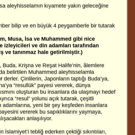
İsa aleyhisselamın kıyamete yakın geleceğine
amber bilip ve en büyük 4 peygamberle bir tutarak
him, Musa, İsa ve Muhammed gibi nice
e izleyicileri ve din adamları tarafından
ş ve tanınmaz hale getirilmiştir.)
, Buda, Krişna ve Reşat Halife’nin, âlemlere
da belirtilen Muhammed aleyhisselamla
r
derler. Çinlilerin, Japonların taptığı Buda’ya,
şna’ya “resullük” payesi vererek, dünya
ısmını oluşturan bu insanlara da ulaşmayı hedef
Ayrıca “resul” yolunu açık tutarak, çeşitli
m adamlarına, yeni bir şey keşfeden insanlara
payesini vererek bu sapıklıklarını yaymaya,
şacakları anlaşılıyor.
İslamiyet’i tebliğ ederken çektiği sıkıntıları,