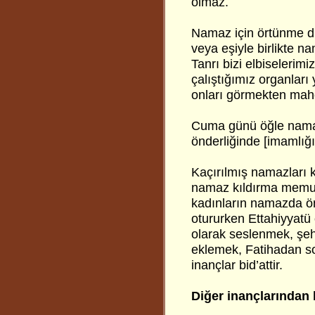
olmaz.
Namaz için örtünme di
veya eşiyle birlikte nam
Tanrı bizi elbiseleri
çalıştığımız organları
onları görmekten mah
Cuma günü öğle namaz
önderliğinde [imamlığı
Kaçırılmış namazları 
namaz kıldırma memurl
kadınların namazda ön
otururken Ettahiyyat
olarak seslenmek, şe
eklemek, Fatihadan so
inançlar bid’attir.
Diğer inançlarından b