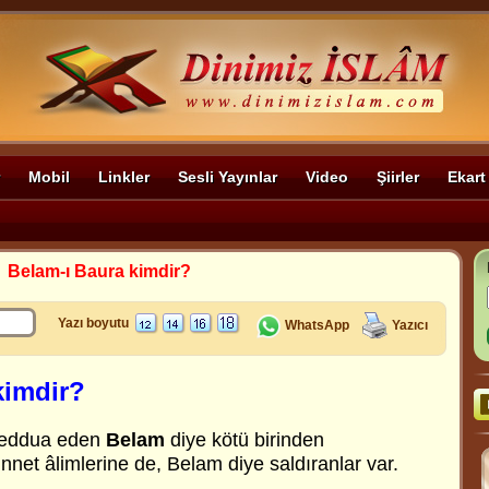
Mobil
Linkler
Sesli Yayınlar
Video
Şiirler
Ekart
>
Belam-ı Baura kimdir?
Yazı boyutu
WhatsApp
Yazıcı
kimdir?
 beddua eden
Belam
diye kötü birinden
ünnet âlimlerine de, Belam diye saldıranlar var.