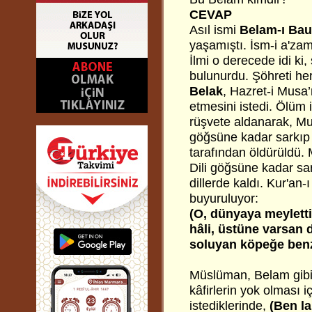
CEVAP
Asıl ismi
Belam-ı Ba
yaşamıştı. İsm-i a'zam
İlmi o derecede idi ki,
bulunurdu. Şöhreti her
Belak
,
Hazret-i Musa’
etmesini istedi. Ölüm i
rüşvete aldanarak, Mu
göğsüne kadar sarkıp 
tarafından öldürüldü. 
Dili göğsüne kadar sar
dillerde kaldı. Kur'a
buyuruluyor:
(O, dünyaya meyletti
hâli, üstüne varsan d
soluyan köpeğe benz
Müslüman, Belam gibi
kâfirlerin yok olması
istediklerinde,
(Ben l