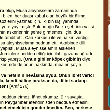
ura
olup
,
Musa aleyhisselam zamanında
ı bilen, her duası kabul olan büyük bir âlimdi.
 sözlerini yazmak için, iki bin kişi yanında
 yere yayılmıştı. Bulunduğu Belka şehrinin valisi
nın askerlerinin şehre girmemesi için, dua
le tehdit etti. Can korkusu ile ve halkın verdiği
sa aleyhisselama beddua etti. Akabinde dili
yapıştı. Musa aleyhisselamın askerleri
Müminlere beddua ettiği için ilahi gazaba uğradı.
kıp yapıştı.
(Onun gibiler köpek gibidir)
diye
n-ı kerimde de onun hakkında, mealen şöyle
 ve nefsinin hevâsına uydu. Onun ibret verici
a, kendi hâline bıraksan da, dilini sarkıtıp
er.)
[Araf 176]
 beddua etmez, lânet okumaz. Bir savaşta,
 için Peygamber efendimizden beddua etmesini
anet etmek için gönderilmedim. Ben, herkese