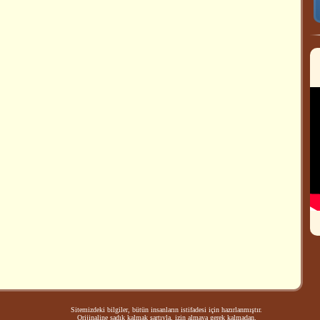
Sitemizdeki bilgiler, bütün insanların istifadesi için hazırlanmıştır.
Orijinaline sadık kalmak şartıyla, izin almaya gerek kalmadan,