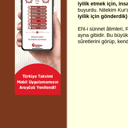
iyilik etmek için, i
buyurdu. Nitekim Kur
iyilik için gönderdik)
Ehl-i sünnet âlimleri, 
ayna gibidir. Bu büyük
sûretlerini görüp, kendi