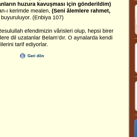
nsanların huzura kavuşması için gönderildim)
'an-ı kerimde mealen,
(Seni âlemlere rahmet,
buyuruluyor. (Enbiya 107)
Resulullah efendimizin vârisleri olup, hepsi birer
lere dil uzatanlar Belam’dır. O aynalarda kendi
lerini tarif ediyorlar.
Geri dön