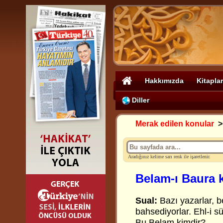
Hakkımızda
Kitaplar
Diller
Merak edilen konular
Aradığınız kelime sarı renk ile işaretlenir.
Belam-ı Baura 
Sual:
Bazı yazarlar,
bahsediyorlar. Ehl-i s
Bu Belam kimdir?