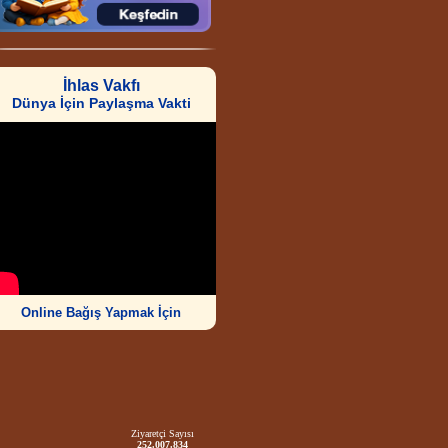
İhlas Vakfı
Dünya İçin Paylaşma Vakti
Online Bağış Yapmak İçin
Ziyaretçi Sayısı
252.007.834