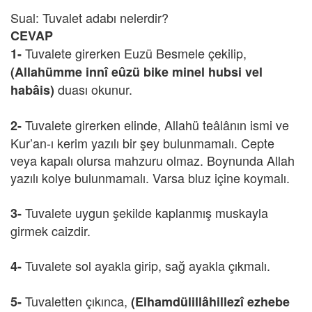
Sual: Tuvalet adabı nelerdir?
CEVAP
Tuvalete girerken Euzü Besmele çekilip,
1-
(Allahümme innî eûzü bike minel hubsi vel
duası okunur.
habâis)
Tuvalete girerken elinde, Allahü teâlânın ismi ve
2-
Kur’an-ı kerim yazılı bir şey bulunmamalı. Cepte
veya kapalı olursa mahzuru olmaz. Boynunda Allah
yazılı kolye bulunmamalı. Varsa bluz içine koymalı.
Tuvalete uygun şekilde kaplanmış muskayla
3-
girmek caizdir.
Tuvalete sol ayakla girip, sağ ayakla çıkmalı.
4-
Tuvaletten çıkınca,
5-
(Elhamdülillâhillezî ezhebe