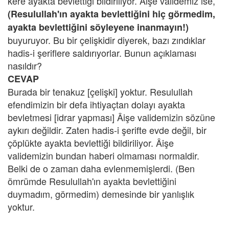
kere ayakta bevlettiği bildiriliyor. Âişe validemiz ise,
(Resulullah'ın ayakta bevlettiğini hiç görmedim,
ayakta bevlettiğini söyleyene inanmayın!)
buyuruyor. Bu bir çelişkidir diyerek, bazı zındıklar
hadis-i şeriflere saldırıyorlar. Bunun açıklaması
nasıldır?
CEVAP
Burada bir tenakuz [çelişki] yoktur. Resulullah
efendimizin bir defa ihtiyaçtan dolayı ayakta
bevletmesi [idrar yapması] Âişe validemizin sözüne
aykırı değildir. Zaten hadis-i şerifte evde değil, bir
çöplükte ayakta bevlettiği bildiriliyor. Âişe
validemizin bundan haberi olmaması normaldir.
Belki de o zaman daha evlenmemişlerdi. (Ben
ömrümde Resulullah'ın ayakta bevlettiğini
duymadım, görmedim) demesinde bir yanlışlık
yoktur.