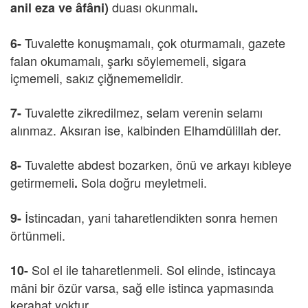
duası okunmalı
anil eza ve âfâni)
.
Tuvalette konuşmamalı, çok oturmamalı, gazete
6-
falan okumamalı, şarkı söylememeli, sigara
içmemeli, sakız çiğnememelidir.
Tuvalette zikredilmez, selam verenin selamı
7-
alınmaz. Aksıran ise, kalbinden Elhamdülillah der.
Tuvalette abdest bozarken, önü ve arkayı kıbleye
8-
getirmemeli
Sola doğru meyletmeli.
.
İstincadan, yani taharetlendikten sonra hemen
9-
örtünmeli.
Sol el ile taharetlenmeli.
Sol elinde, istincaya
10-
mâni bir özür varsa, sağ elle istinca yapmasında
kerahat yoktur.