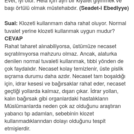
Evet, iyi olur. Helâ için ayrı bir kıyafet giyinmek ve
başı örtülü olmak müstehabdır.
(Seadet-i Ebediyye)
Klozeti kullanmam daha rahat oluyor. Normal
Sual:
tuvalet yerine klozeti kullanmak uygun mudur?
CEVAP
Rahat taharet alınabiliyorsa, üstümüze necaset
sıçratılmıyorsa mahzuru olmaz. Ancak, alaturka
denilen normal tuvaleti kullanmak, tıbbi yönden de
çok faydalıdır. Necaset kolay temizlenir, üste pislik
sıçrama durumu daha azdır. Necaset tam boşaldığı
için, idrar kesesi ve bağırsaklar rahat eder, necaset
geçtiği yollarda kalmaz, dışarı çıkar. İdrar yolları,
kalın bağırsak gibi organlardaki hastalıkların
Müslümanlarda neden çok az olduğunu araştıran
yabancı tıp adamları, sebebinin klozet
kullanmadıklarından dolayı olduğunu tespit
etmişlerdir.