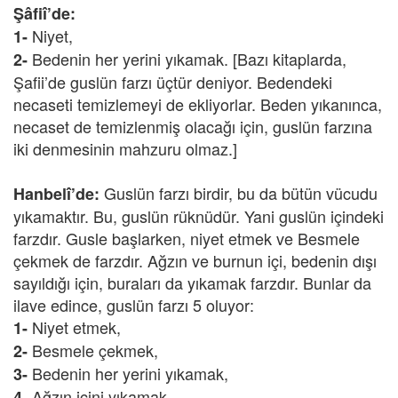
Şâfiî’de:
Niyet,
1-
Bedenin her yerini yıkamak. [Bazı kitaplarda,
2-
Şafii’de guslün farzı üçtür deniyor. Bedendeki
necaseti temizlemeyi de ekliyorlar. Beden yıkanınca,
necaset de temizlenmiş olacağı için, guslün farzına
iki denmesinin mahzuru olmaz.]
Guslün farzı birdir, bu da bütün vücudu
Hanbelî’de:
yıkamaktır. Bu, guslün rüknüdür. Yani guslün içindeki
farzdır. Gusle başlarken, niyet etmek ve Besmele
çekmek de farzdır. Ağzın ve burnun içi, bedenin dışı
sayıldığı için, buraları da yıkamak farzdır. Bunlar da
ilave edince, guslün farzı 5 oluyor:
Niyet etmek,
1-
Besmele çekmek,
2-
Bedenin her yerini yıkamak,
3-
Ağzın içini yıkamak,
4-