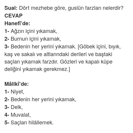
Dört mezhebe göre, guslün farzları nelerdir?
Sual:
CEVAP
Hanefî’de:
Ağzın içini yıkamak,
1-
Burnun içini yıkamak,
2-
Bedenin her yerini yıkamak. [Göbek içini, bıyık,
3-
kaş ve sakalı ve altlarındaki derileri ve baştaki
saçları yıkamak farzdır. Gözleri ve kapalı küpe
deliğini yıkamak gerekmez.]
Mâlikî’de:
Niyet,
1-
Bedenin her yerini yıkamak,
2-
Delk,
3-
Muvalat,
4-
Saçları hilâllemek.
5-